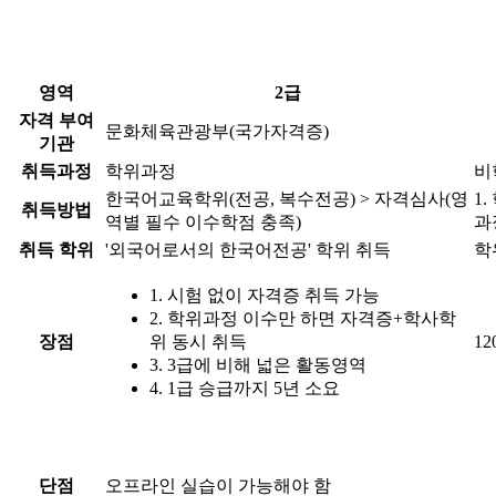
영역
2급
자격 부여
문화체육관광부(국가자격증)
기관
취득과정
학위과정
비
한국어교육학위(전공, 복수전공) > 자격심사(영
1
취득방법
역별 필수 이수학점 충족)
과
취득 학위
'외국어로서의 한국어전공' 학위 취득
학
1. 시험 없이 자격증 취득 가능
2. 학위과정 이수만 하면 자격증+학사학
장점
위 동시 취득
1
3. 3급에 비해 넓은 활동영역
4. 1급 승급까지 5년 소요
단점
오프라인 실습이 가능해야 함