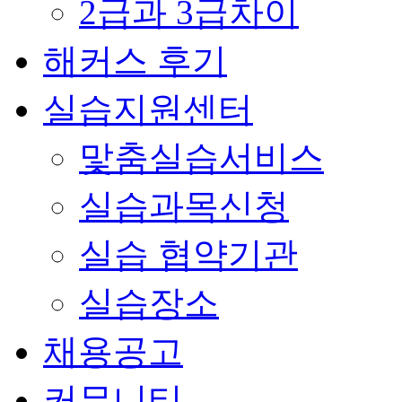
2급과 3급차이
해커스 후기
실습지원센터
맟춤실습서비스
실습과목신청
실습 협약기관
실습장소
채용공고
커뮤니티