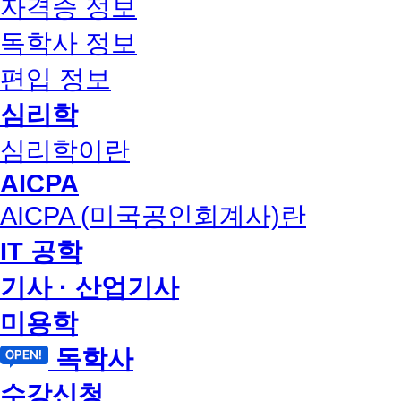
자격증 정보
독학사 정보
편입 정보
심리학
심리학이란
AICPA
AICPA (미국공인회계사)란
IT 공학
기사 · 산업기사
미용학
독학사
수강신청