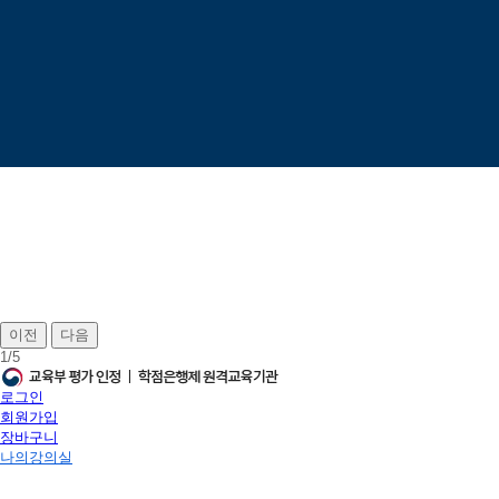
이전
다음
1
/
5
로그인
회원가입
장바구니
나의강의실