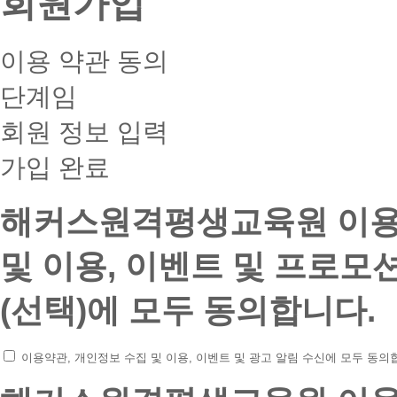
회원가입
1
이용 약관 동의
이
용
단계임
약
관
회원 정보 입력
동
의
2
가입 완료
회
원
정
해커스원격평생교육원 이용
보
입
력
및 이용, 이벤트 및 프로모
3
가
입
(선택)에 모두 동의합니다.
완
료
중
이용약관, 개인정보 수집 및 이용, 이벤트 및 광고 알림 수신에 모두 동의
현
재
1.