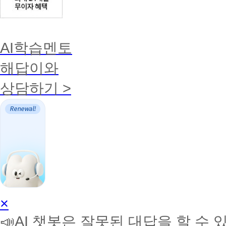
AI학습멘토
해답이와
상담하기 >
AI
×
학
📣AI 챗봇은 잘못된 대답을 할 수 
습