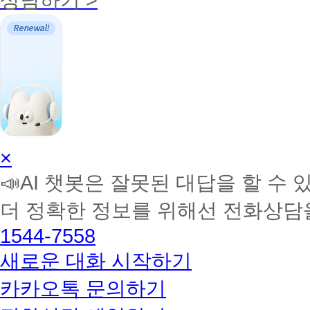
AI
×
학
📣AI 챗봇은 잘못된 대답을 할 수 
습
멘
더 정확한 정보를 위해선 전화상담
토
해
1544-7558
커
BETA
새로운 대화 시작하기
카카오톡 문의하기