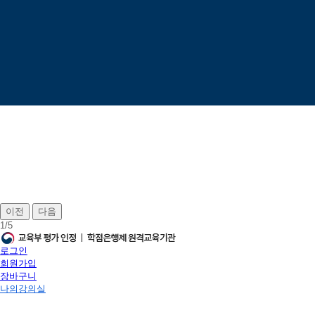
이전
다음
1
/
5
로그인
회원가입
장바구니
나의강의실