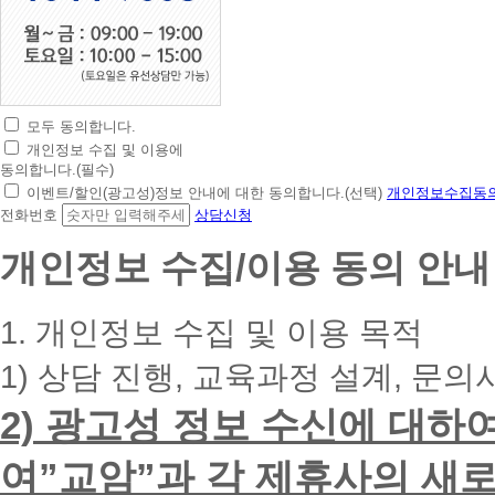
모두 동의합니다.
초
개인정보 수집 및 이용에
간
동의합니다.(필수)
편
이벤트/할인(광고성)정보 안내에 대한 동의합니다.(선택)
개인정보수집동의
상
전화번호
상담신청
담
신
개인정보 수집/이용 동의 안내
청
휴
대
1. 개인정보 수집 및 이용 목적
폰
번
1) 상담 진행, 교육과정 설계, 문의
호
를
2) 광고성 정보 수신에 대하
입
력
하
여”교암”과 각 제휴사의 새로
시