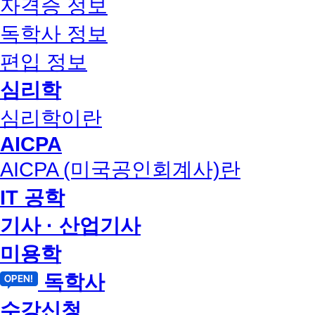
자격증 정보
독학사 정보
편입 정보
심리학
심리학이란
AICPA
AICPA (미국공인회계사)란
IT 공학
기사 · 산업기사
미용학
독학사
수강신청