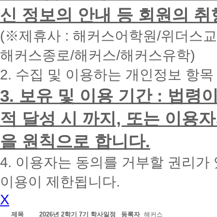
면
신 정보의 안내 등 회원의 취
빠
른
시
(※제휴사 : 해커스어학원/위더스
간
내
해커스종로/해커스/해커스유학)
에
전
2. 수집 및 이용하는 개인정보 항목
화
드
리
3. 보유 및 이용 기간 : 법
겠
습
적 달성 시 까지, 또는 이용
니
다.
을 원칙으로 합니다.
4. 이용자는 동의를 거부할 권리가
이용이 제한됩니다.
X
제목
2026년 2학기 7기 학사일정
등록자
해커스