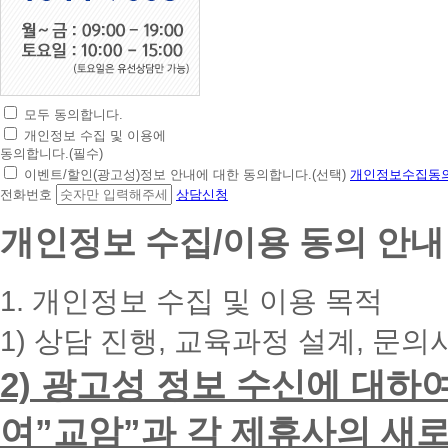
모두 동의합니다.
초
개인정보 수집 및 이용에
간
동의합니다.(필수)
편
이벤트/할인(광고성)정보 안내에 대한 동의합니다.(선택)
개인정보수집동의
상
전화번호
상담신청
담
신
개인정보 수집/이용 동의 안내
청
휴
대
1. 개인정보 수집 및 이용 목적
폰
번
1) 상담 진행, 교육과정 설계, 문의
호
를
2) 광고성 정보 수신에 대하
입
력
하
여”교암”과 각 제휴사의 새로
시