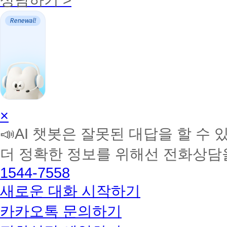
AI
×
학
📣AI 챗봇은 잘못된 대답을 할 수 
습
멘
더 정확한 정보를 위해선 전화상담
토
해
1544-7558
커
BETA
새로운 대화 시작하기
카카오톡 문의하기