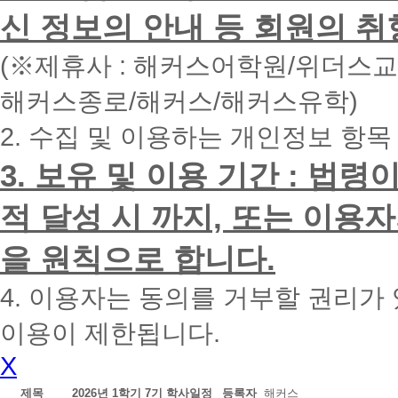
면
신 정보의 안내 등 회원의 취
빠
른
시
(※제휴사 : 해커스어학원/위더스
간
내
해커스종로/해커스/해커스유학)
에
전
2. 수집 및 이용하는 개인정보 항목
화
드
리
3. 보유 및 이용 기간 : 법
겠
습
적 달성 시 까지, 또는 이용
니
다.
을 원칙으로 합니다.
4. 이용자는 동의를 거부할 권리가
이용이 제한됩니다.
X
제목
2026년 1학기 7기 학사일정
등록자
해커스