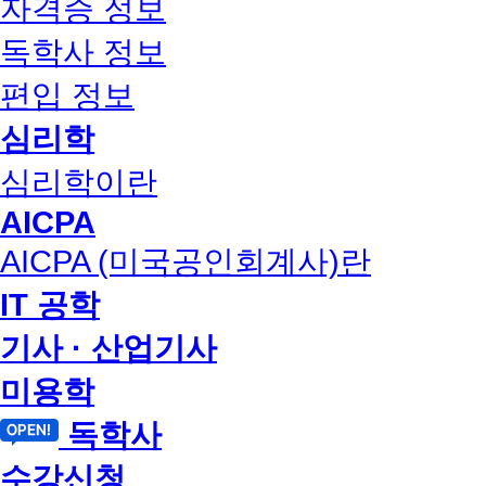
자격증 정보
독학사 정보
편입 정보
심리학
심리학이란
AICPA
AICPA (미국공인회계사)란
IT 공학
기사 · 산업기사
미용학
독학사
수강신청