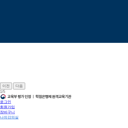
이전
다음
1
/
5
로그인
회원가입
장바구니
나의강의실