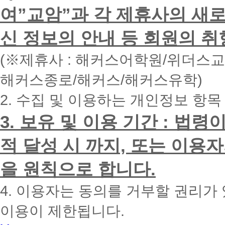
하
여”교암”과 각 제휴사의 새로
시
면
신 정보의 안내 등 회원의 취
빠
른
시
(※제휴사 : 해커스어학원/위더스
간
내
해커스종로/해커스/해커스유학)
에
전
2. 수집 및 이용하는 개인정보 항목
화
드
리
3. 보유 및 이용 기간 : 법
겠
습
적 달성 시 까지, 또는 이용
니
다.
을 원칙으로 합니다.
4. 이용자는 동의를 거부할 권리가
이용이 제한됩니다.