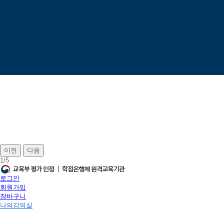
이전
다음
1
/
5
로그인
회원가입
장바구니
나의강의실