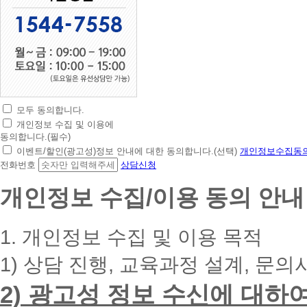
모두 동의합니다.
초
개인정보 수집 및 이용에
간
동의합니다.(필수)
편
이벤트/할인(광고성)정보 안내에 대한 동의합니다.(선택)
개인정보수집동의
상
전화번호
상담신청
담
신
개인정보 수집/이용 동의 안내
청
휴
대
1. 개인정보 수집 및 이용 목적
폰
번
1) 상담 진행, 교육과정 설계, 문의
호
를
2) 광고성 정보 수신에 대하
입
력