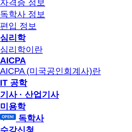
자격증 정보
독학사 정보
편입 정보
심리학
심리학이란
AICPA
AICPA (미국공인회계사)란
IT 공학
기사 · 산업기사
미용학
독학사
수강신청