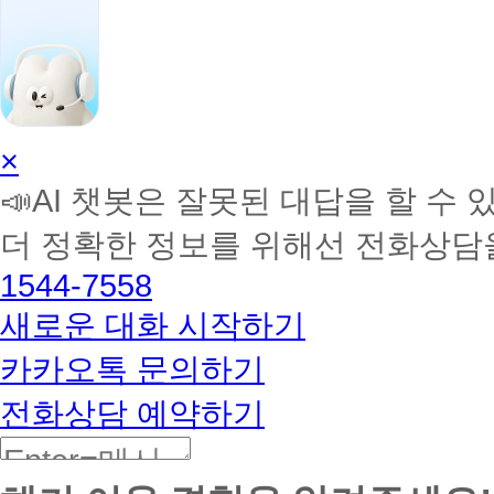
말
실
습
2
명
두
번
째
AI
×
주
학
평
📣AI 챗봇은 잘못된 대답을 할 수 
습
일
멘
실
더 정확한 정보를 위해선 전화상담
토
습
1
해
1544-7558
명
커
첫
BETA
새로운 대화 시작하기
주
에
동
카카오톡 문의하기
6
명
전화상담 예약하기
(5
명
초
과)