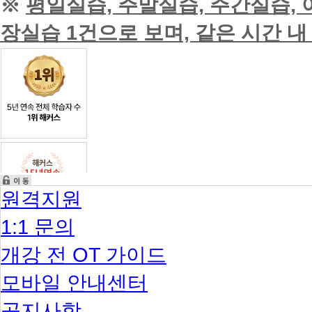
※
평일실습, 주말실습, 주간실습,
예)
인
정
장실습 1건으로 보며, 같은 시간 내
가
능
첫
주
평
일
실
습
3
명
주
말
실
원격지원
습
2
명
1:1 문의
두
번
개강 전 OT 가이드
째
주
모바일 안내센터
평
일
공지사항
실