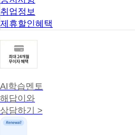
습
1
취업정보
명
첫
제휴할인혜택
주
에
동
시
5
명
예)
인
정
불
가
능
AI학습멘토
첫
주
해답이와
평
일
상담하기 >
실
습
3
명
주