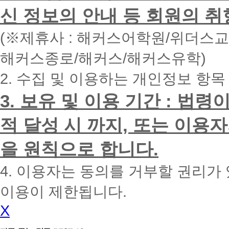
면
신 정보의 안내 등 회원의 취
빠
른
시
(※제휴사 : 해커스어학원/위더스
간
내
해커스종로/해커스/해커스유학)
에
전
2. 수집 및 이용하는 개인정보 항목
화
드
리
3. 보유 및 이용 기간 : 법
겠
습
적 달성 시 까지, 또는 이용
니
다.
을 원칙으로 합니다.
4. 이용자는 동의를 거부할 권리가
이용이 제한됩니다.
X