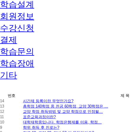
학습설계
회원정보
수강신청
결제
학습문의
학습장애
기타
학
번호
제 목
점
14
시간제 등록이란 무엇인가요?
은
13
총학점 140학점 중 전공 60학점, 교양 30학점은 …
행
12
교양 학점 취득방법 및 교양 학점으로 인정될…
제
11
표준교육과정이란?
자
10
대학재학중입니다. 학점은행제를 이용, 학점…
주
9
학위 취득 후 진로는?