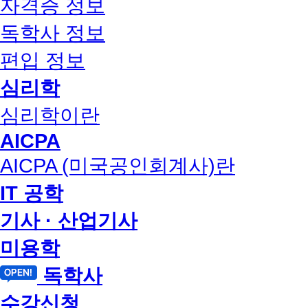
자격증 정보
독학사 정보
편입 정보
심리학
심리학이란
AICPA
AICPA (미국공인회계사)란
IT 공학
기사 · 산업기사
미용학
독학사
수강신청