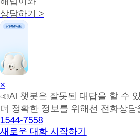
해답이와
상담하기 >
AI
×
학
📣AI 챗봇은 잘못된 대답을 할 수 
습
멘
더 정확한 정보를 위해선 전화상담
토
해
1544-7558
커
BETA
새로운 대화 시작하기