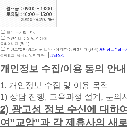
모두 동의합니다.
초
개인정보 수집 및 이용에
간
동의합니다.(필수)
편
이벤트/할인(광고성)정보 안내에 대한 동의합니다.(선택)
개인정보수집동의
상
전화번호
상담신청
담
신
개인정보 수집/이용 동의 안내
청
휴
대
1. 개인정보 수집 및 이용 목적
폰
번
1) 상담 진행, 교육과정 설계, 문의
호
를
2) 광고성 정보 수신에 대하
입
력
하
여”교암”과 각 제휴사의 새로
시