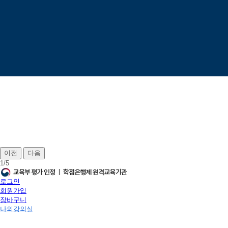
이전
다음
1
/
5
로그인
회원가입
장바구니
나의강의실