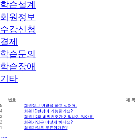
학습설계
회원정보
수강신청
결제
학습문의
학습장애
기타
회
번호
제 목
원
5
회원정보 변경을 하고 싶어요.
정
4
회원 ID변경이 가능한가요?
보
3
회원 ID와 비밀번호가 기억나지 않아요.
자
2
회원가입은 어떻게 하나요?
주
1
회원가입은 무료인가요?
묻