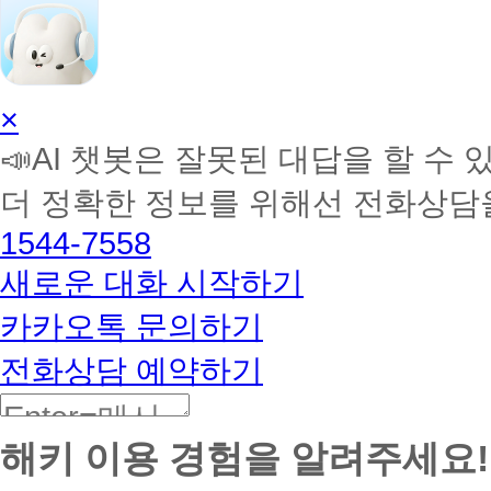
AI
×
학
📣AI 챗봇은 잘못된 대답을 할 수 
습
멘
더 정확한 정보를 위해선 전화상담
토
해
1544-7558
커
BETA
새로운 대화 시작하기
카카오톡 문의하기
전화상담 예약하기
해키 이용 경험을 알려주세요!