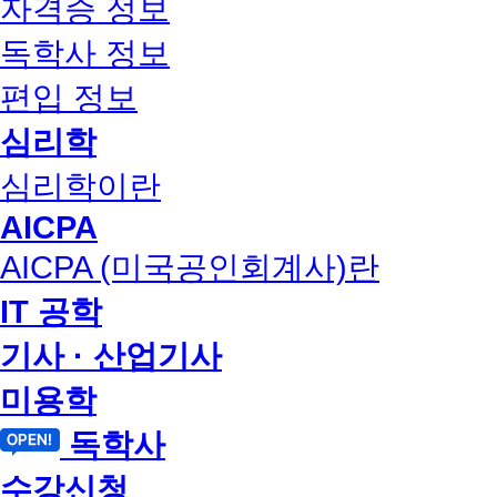
자격증 정보
독학사 정보
편입 정보
심리학
심리학이란
AICPA
AICPA (미국공인회계사)란
IT 공학
기사 · 산업기사
미용학
독학사
수강신청