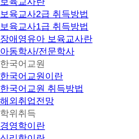
보육교사란
보육교사2급 취득방법
보육교사1급 취득방법
장애영유아 보육교사란
아동학사/전문학사
한국어교원
한국어교원이란
한국어교원 취득방법
해외취업전망
학위취득
경영학이란
심리학이란