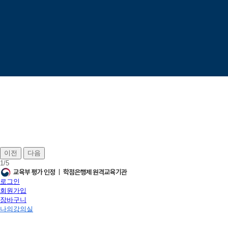
이전
다음
1
/
5
로그인
회원가입
장바구니
나의강의실