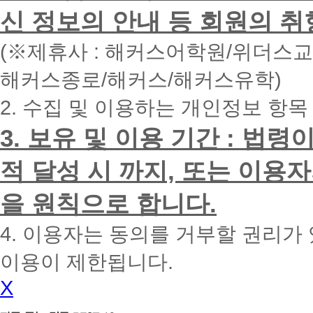
면
신 정보의 안내 등 회원의 취
빠
른
시
(※제휴사 : 해커스어학원/위더스
간
내
해커스종로/해커스/해커스유학)
에
전
2. 수집 및 이용하는 개인정보 항목
화
드
리
3. 보유 및 이용 기간 : 법
겠
습
적 달성 시 까지, 또는 이용
니
다.
을 원칙으로 합니다.
4. 이용자는 동의를 거부할 권리가
이용이 제한됩니다.
X