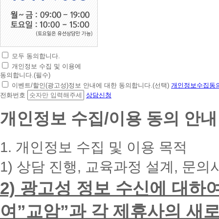
모두 동의합니다.
초
개인정보 수집 및 이용에
간
동의합니다.(필수)
편
이벤트/할인(광고성)정보 안내에 대한 동의합니다.(선택)
개인정보수집동의
상
전화번호
상담신청
담
신
개인정보 수집/이용 동의 안내
청
휴
대
1. 개인정보 수집 및 이용 목적
폰
번
1) 상담 진행, 교육과정 설계, 문의
호
를
2) 광고성 정보 수신에 대하
입
력
하
여”교암”과 각 제휴사의 새로
시