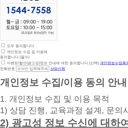
모두 동의합니다.
초
개인정보 수집 및 이용에
간
동의합니다.(필수)
편
이벤트/할인(광고성)정보 안내에 대한 동의합니다.(선택)
개인정보수집동의
상
전화번호
상담신청
담
신
개인정보 수집/이용 동의 안내
청
휴
대
1. 개인정보 수집 및 이용 목적
폰
번
1) 상담 진행, 교육과정 설계, 문의
호
를
2) 광고성 정보 수신에 대하
입
력