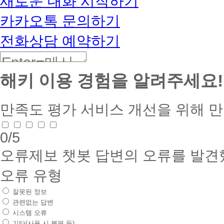
새로운 대화 시작하기
부
장
카카오톡 문의하기
관
지
전화상담 예약하기
정
현
장
실
해키 이용 경험을 알려주세요!
습
기
관
섭
만족도 평가
서비스 개선을 위해 
외
지
역
0
/5
아
동
오류제보
챗봇 답변의 오류를 발견
센
터,
오류 유형
요
양
잘못된 정보
원,
관련없는 답변
장
애
시스템 오류
인
기타(사용 시 불편 등)