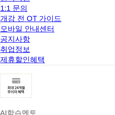
이
1:1 문의
상
선
택
개강 전 OT 가이드
2
과
모바일 안내센터
목
이
공지사항
상
해
취업정보
커
스
원
제휴할인혜택
격
평
생
교
육
원
실
습
과
목
신
AI학습멘토
청