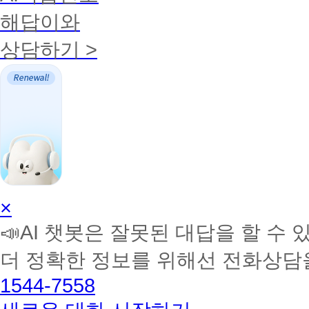
학
해답이와
사
일
정
상담하기 >
확
인
(실
습
가
능
기
간
및
오
프
라
AI
×
인
학
출
📣AI 챗봇은 잘못된 대답을 할 수 
습
석
기
멘
간)
더 정확한 정보를 위해선 전화상담
토
보
해
건
1544-7558
커
복
BETA
지