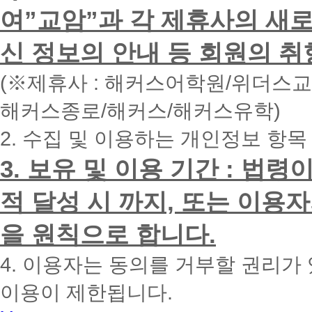
하
여”교암”과 각 제휴사의 새로
시
면
신 정보의 안내 등 회원의 취
빠
른
시
(※제휴사 : 해커스어학원/위더스
간
내
해커스종로/해커스/해커스유학)
에
전
2. 수집 및 이용하는 개인정보 항목
화
드
리
3. 보유 및 이용 기간 : 법
겠
습
적 달성 시 까지, 또는 이용
니
다.
을 원칙으로 합니다.
4. 이용자는 동의를 거부할 권리가
이용이 제한됩니다.