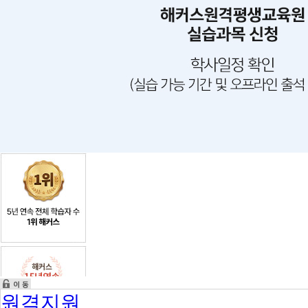
선
이
수
과
목
수
료
필
요
4
과
원격지원
목