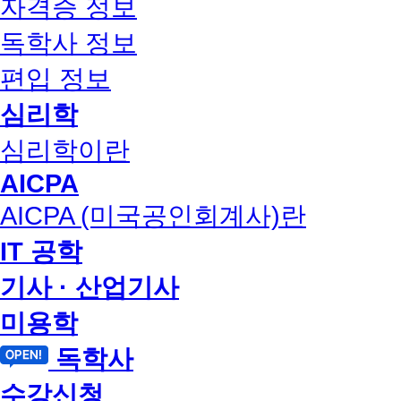
자격증 정보
독학사 정보
편입 정보
심리학
심리학이란
AICPA
AICPA (미국공인회계사)란
IT 공학
기사 · 산업기사
미용학
독학사
수강신청