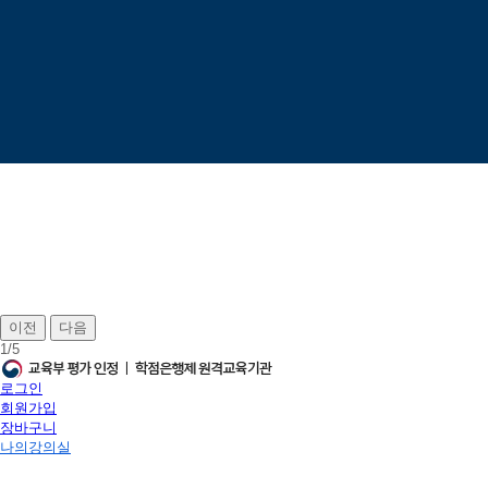
이전
다음
1
/
5
로그인
회원가입
장바구니
나의강의실