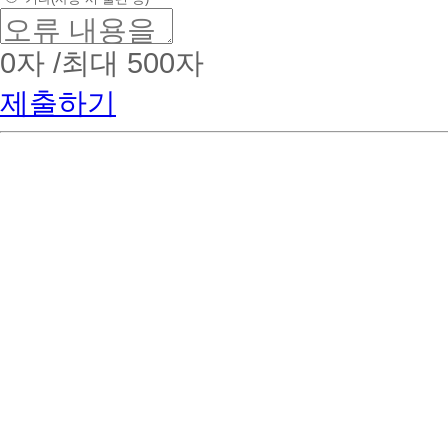
복
지
관
0
자 /최대 500자
등
직
제출하기
접
섭
외
현
장
실
습
진
행
160
시
간
이
상
실
습
진
행
*
개