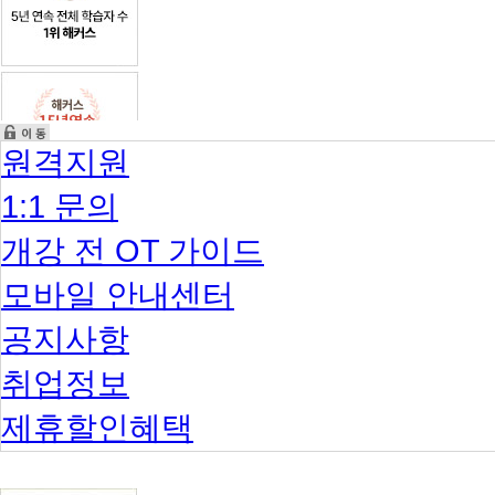
목
소
리
에
귀
기
울
원격지원
이
는
해
1:1 문의
커
스
개강 전 OT 가이드
가
될
모바일 안내센터
것
을
공지사항
약
속
드
취업정보
립
니
제휴할인혜택
다.