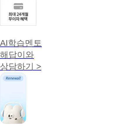
AI학습멘토
해답이와
상담하기 >
AI