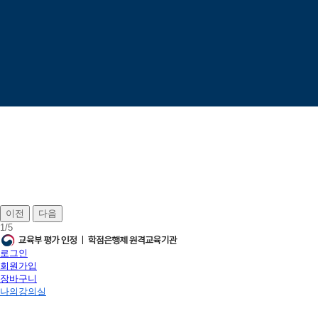
이전
다음
1
/
5
로그인
회원가입
장바구니
나의강의실