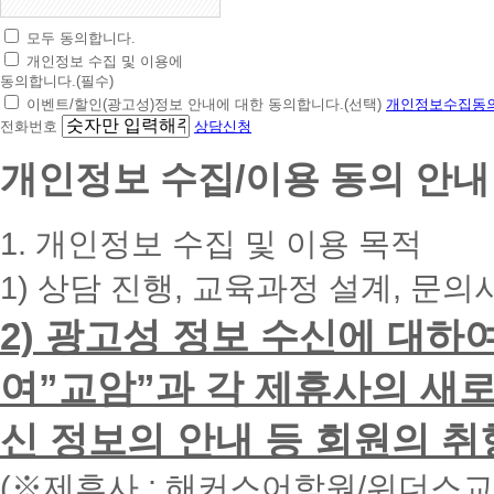
모두 동의합니다.
초
개인정보 수집 및 이용에
간
동의합니다.(필수)
편
이벤트/할인(광고성)정보 안내에 대한 동의합니다.(선택)
개인정보수집동의
상
전화번호
상담신청
담
신
개인정보 수집/이용 동의 안내
청
휴
대
1. 개인정보 수집 및 이용 목적
폰
번
1) 상담 진행, 교육과정 설계, 문의
호
를
2) 광고성 정보 수신에 대하
입
력
하
여”교암”과 각 제휴사의 새로
시
면
신 정보의 안내 등 회원의 취
빠
른
시
(※제휴사 : 해커스어학원/위더스
간