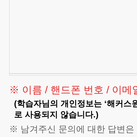
이
있
으
면
무
엇
이
든
말
씀
해
주
세
요.
학
습
※ 이름 / 핸드폰 번호 / 
자
님
(학습자님의 개인정보는 ‘해커스
의
소
로 사용되지 않습니다.)
중
한
의
※ 남겨주신 문의에 대한 답변은
견
으