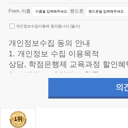
로
더
From.
이름
핸드폰
좋
은
해
개인정보수집이용에 동의합니다.(필수)
커
스
를
개인정보수집 동의 안내
만
들
1. 개인정보 수집 이용목적
어
나
상담, 학점은행제 교육과정 할인혜
갈
수
2. 수집하는 개인정보 항목
있
습
- 이름,전화번호,이메일 주소
니
다.
3. 개인정보의 보유 및 이용기간
항
상
- 전자상거래법을 준수하기 위하
학
습
*신청자는 개인정보 수집 및 이용에
자
님
시 상담 및 할인혜택 제공이 제한됩
의