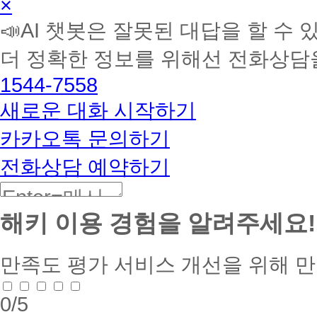
×
학
📣AI 챗봇은 잘못된 대답을 할 수 
습
멘
더 정확한 정보를 위해선 전화상담
토
해
1544-7558
커
BETA
새로운 대화 시작하기
카카오톡 문의하기
전화상담 예약하기
해키 이용 경험을 알려주세요!
만족도 평가
서비스 개선을 위해 
0
/5