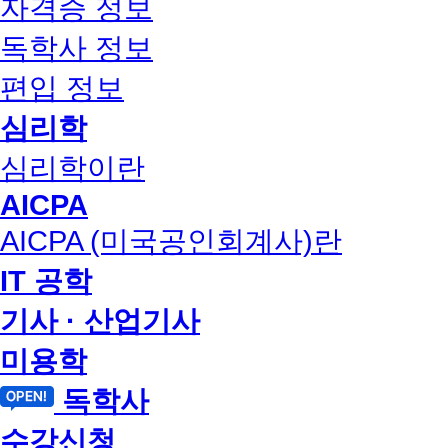
자격증 정보
독학사 정보
편입 정보
심리학
심리학이란
AICPA
AICPA (미국공인회계사)란
IT 공학
기사 · 산업기사
미용학
독학사
수강신청