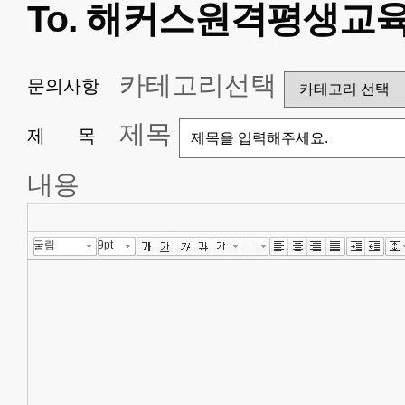
To. 해커스원격평생교
격
평
생
교
육
카테고리선택
문의사항
원
에
바
제목
제 목
란
다.
해
내용
커
스
에
보기
바
굴림
9pt
라
는
점
이
나
불
편
하
신
점