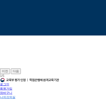
이전
다음
1
/
5
로그인
회원가입
장바구니
나의강의실