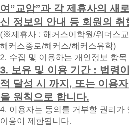
하
여”교암”과 각 제휴사의 새로
시
면
신 정보의 안내 등 회원의 취
빠
른
시
(※제휴사 : 해커스어학원/위더스
간
내
해커스종로/해커스/해커스유학)
에
전
2. 수집 및 이용하는 개인정보 항목
화
드
리
3. 보유 및 이용 기간 : 법
겠
습
적 달성 시 까지, 또는 이용
니
다.
을 원칙으로 합니다.
4. 이용자는 동의를 거부할 권리가
이용이 제한됩니다.