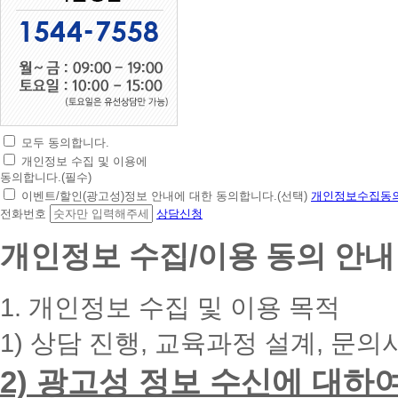
모두 동의합니다.
초
개인정보 수집 및 이용에
간
동의합니다.(필수)
편
이벤트/할인(광고성)정보 안내에 대한 동의합니다.(선택)
개인정보수집동의
상
전화번호
상담신청
담
신
개인정보 수집/이용 동의 안내
청
휴
대
1. 개인정보 수집 및 이용 목적
폰
번
1) 상담 진행, 교육과정 설계, 문의
호
를
2) 광고성 정보 수신에 대하
입
력