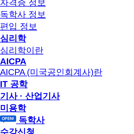
자격증 정보
독학사 정보
편입 정보
심리학
심리학이란
AICPA
AICPA (미국공인회계사)란
IT 공학
기사 · 산업기사
미용학
독학사
수강신청