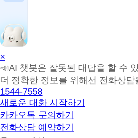
AI
×
학
📣AI 챗봇은 잘못된 대답을 할 수 
습
멘
더 정확한 정보를 위해선 전화상담
토
해
1544-7558
커
BETA
새로운 대화 시작하기
카카오톡 문의하기
전화상담 예약하기