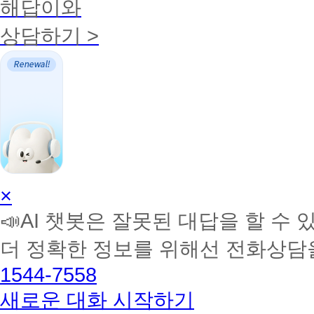
해답이와
상담하기 >
AI
×
학
📣AI 챗봇은 잘못된 대답을 할 수 
습
멘
더 정확한 정보를 위해선 전화상담
토
해
1544-7558
커
BETA
새로운 대화 시작하기