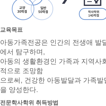
전
공
아
교육목표
60
동
학
전
점
아동가족전공은 인간의 전생애 발달(Lif
문
+
학
교
사
에서 탐구하며,
양
30
아동의 생활환경인 가족과 지역사회
학
점
+
적으로 조망함
일
반
으로써, 건강한 아동발달과 가족발
50
학
을 양성한다.
점
=
학
사
전문학사학위 취득방법
학