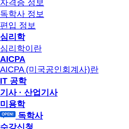
자격증 정보
독학사 정보
편입 정보
심리학
심리학이란
AICPA
AICPA (미국공인회계사)란
IT 공학
기사 · 산업기사
미용학
독학사
수강신청