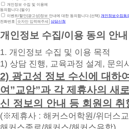
초
개인정보 수집 및 이용에
간
동의합니다.(필수)
편
이벤트/할인(광고성)정보 안내에 대한 동의합니다.(선택)
개인정보수집동의
상
전화번호
상담신청
담
신
개인정보 수집/이용 동의 안내
청
휴
대
1. 개인정보 수집 및 이용 목적
폰
번
1) 상담 진행, 교육과정 설계, 문의
호
를
2) 광고성 정보 수신에 대하
입
력
하
여”교암”과 각 제휴사의 새로
시
면
신 정보의 안내 등 회원의 취
빠
른
시
(※제휴사 : 해커스어학원/위더스
간
내
해커스종로/해커스/해커스유학)
에