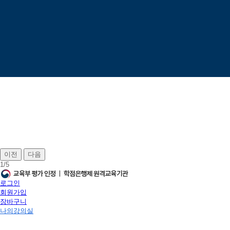
이전
다음
1
/
5
로그인
회원가입
장바구니
나의강의실