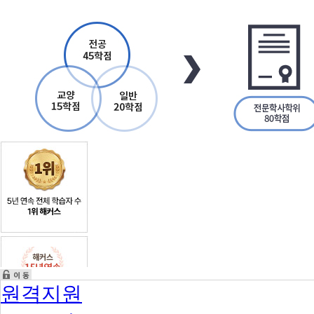
위
140
학
점
전
공
45
학
점
+
교
양
15
학
점
+
원격지원
일
반
20