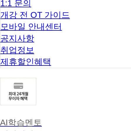
1:1 문의
학
점
개강 전 OT 가이드
=
학
모바일 안내센터
사
학
위
공지사항
80
학
취업정보
점
제휴할인혜택
AI학습멘토