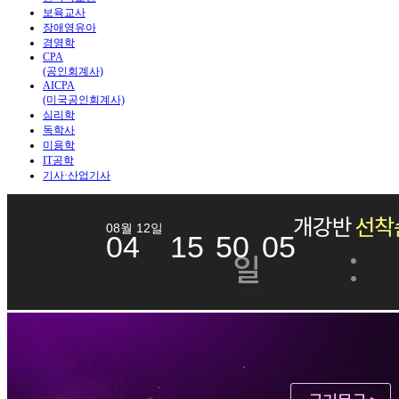
보육교사
장애영유아
경영학
CPA
(공인회계사)
AICPA
(미국공인회계사)
심리학
독학사
미용학
IT공학
기사·산업기사
08월 12일
04
15
50
05