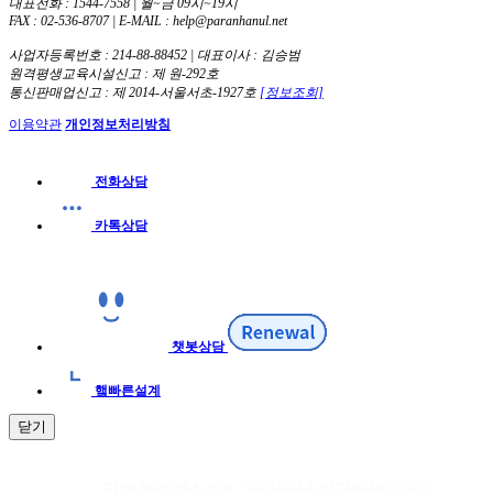
대표전화 : 1544-7558 | 월~금 09시~19시
FAX : 02-536-8707 | E-MAIL : help@paranhanul.net
사업자등록번호 : 214-88-88452 | 대표이사 : 김승범
원격평생교육시설신고 : 제 원-292호
통신판매업신고 : 제 2014-서울서초-1927호
[정보조회]
이용약관
개인정보처리방침
전화상담
카톡상담
챗봇상담
햌빠른설계
닫기