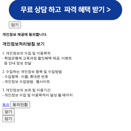
원격평생교육원을 비롯한 해커스 교육그룹의 새로운 서
비스 신상품이나 이벤트, 최신 정보 안내 등 신청자의 취
향에 맞는 최적의 서비스를 제공하기 위함.
(해커스교육그룹: 해커스인강, 해커스프랩, 해커스톡, 해커스중국
어, 해커스일본어, 해커스잡, 해커스금융, 해커스임용, 해커스공무
닫기
원, 해커스경찰, 해커스소방, 해커스공인중개사, 해커스주택관리
사, 해커스편입 등)
개인정보 제공에 동의합니다.
2. 개인정보 수집·이용 항목: 이름, 휴대폰번호
개인정보처리방침 보기
3. 개인정보 보유/이용 기간: 법령상 정하는 경우를 제
1. 개인정보의 수집 및 이용목적
외하고는 회원탈퇴 시까지 이용 및 보관합니다. 단, 비회
- 학점은행제 교육과정 할인혜택 제공, 이벤트
원이거나 상담 시로부터 3년 이내 탈퇴하는 자의 경우,
등 안내 정보 전달
소비자 불만 또는 분쟁처리를 위해 3년간 보관합니다.
2. 수집하는 개인정보 항목 및 수집방법
- 수집항목 : 이름, 휴대폰 번호
4. 신청자는 개인정보 수집·이용을 거부할 수 있습니다. 단, 거부
- 개인정보 수집방법 : 웹사이트
의 경우에는 상담 신청이 제한됩니다.
3. 개인정보의 보유 및 이용기간
- 개인정보 수집 및 이용목적이 달성 될 때까지
동의안함
동의
닫기
닫기