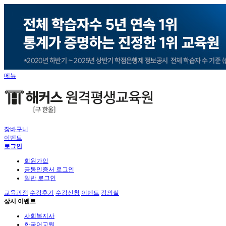
메뉴
장바구니
이벤트
로그인
회원가입
공동인증서 로그인
일반 로그인
교육과정
수강후기
수강신청
이벤트
강의실
상시 이벤트
사회복지사
한국어교원