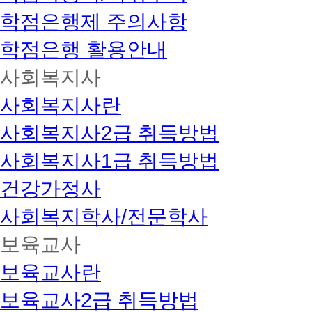
우
학점은행제 주의사항
추
가
서
학점은행 활용안내
류
발
사회복지사
생
시,
사회복지사란
교
육
사회복지사2급 취득방법
원
에
사회복지사1급 취득방법
서
요
구
건강가정사
하
는
사회복지학사/전문학사
서
류
보육교사
를
모
보육교사란
두
제
출
보육교사2급 취득방법
해