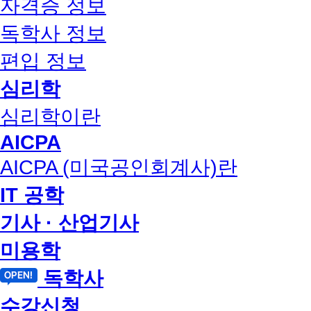
자격증 정보
독학사 정보
편입 정보
심리학
심리학이란
AICPA
AICPA (미국공인회계사)란
IT 공학
기사 · 산업기사
미용학
독학사
수강신청