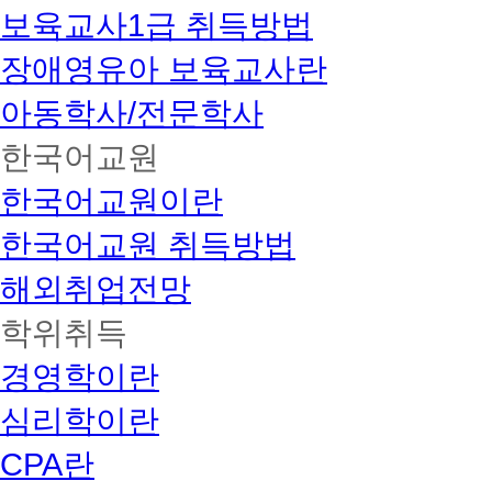
야
보육교사1급 취득방법
장
학
장애영유아 보육교사란
혜
택
아동학사/전문학사
적
용
한국어교원
이
가
능
한국어교원이란
합
니
한국어교원 취득방법
다.
해
해외취업전망
커
스
학위취득
장
학
의
경영학이란
경
우
심리학이란
학
기
CPA란
및
기