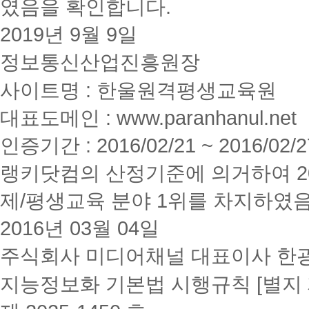
의
였음을 확인합니다.
학
정
습
책
2019년 9월 9일
자
에
(해
따
정보통신산업진흥원장
당
라
학
변
사이트명 : 한울원격평생교육원
기
경
수
될
강
대표도메인 : www.paranhanul.net
수
과
있
목)
습
인증기간 : 2016/02/21 ~ 2016/02/2
4
니
순
다.
랭키닷컴의 산정기준에 의거하여 20
위)
이
해
벤
제/평생교육 분야 1위를 차지하였
커
트
스
와
원
2016년 03월 04일
장
격
학
에
제
주식회사 미디어채널 대표이사 한
서
도
다
의
지능정보화 기본법 시행규칙 [별지 
수
중
과
복
목