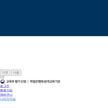
이전
다음
1
/
5
로그인
회원가입
장바구니
나의강의실