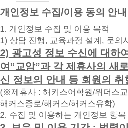
신
개인정보 수집/이용 동의 안내
청
휴
대
1. 개인정보 수집 및 이용 목적
폰
번
1) 상담 진행, 교육과정 설계, 문의
호
를
2) 광고성 정보 수신에 대하
입
력
하
여”교암”과 각 제휴사의 새로
시
면
신 정보의 안내 등 회원의 취
빠
른
시
(※제휴사 : 해커스어학원/위더스
간
내
해커스종로/해커스/해커스유학)
에
전
2. 수집 및 이용하는 개인정보 항목
화
드
리
3. 보유 및 이용 기간 : 법