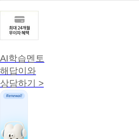
우
중
원
수
고
대
자
등
상
를
학
자
선
교
새
증
정
졸
수강
터
명
하
업
료
민
서
여
100%
학
장
및
각
면제
력
학
학
과
이
AI학습멘토
력
정
인
인
별
정
정
상
해답이와
된
증
위
후
명
석
상담하기 >
5
서
차
년
류
최
이
소
내
1
인
명
자
씩
헤
순
커
위
스
에
원
따
별
교육
격