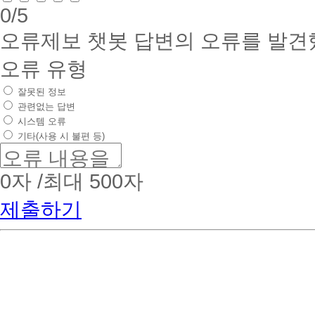
수
0
/5
지
과
이
목
오류제보
챗봇 답변의 오류를 발견
상
수
의
강
장
오류 유형
자
학
(해
금
당
잘못된 정보
이
학
관련없는 답변
동
기
시스템 오류
시
수
기타(사용 시 불편 등)
에
강
해
과
당
목
할
0
자 /최대 500자
수)
경
2
순
우
제출하기
위)
높
상
은
대
금
평
액
가
의
점
장
수
학
총
금
합
을