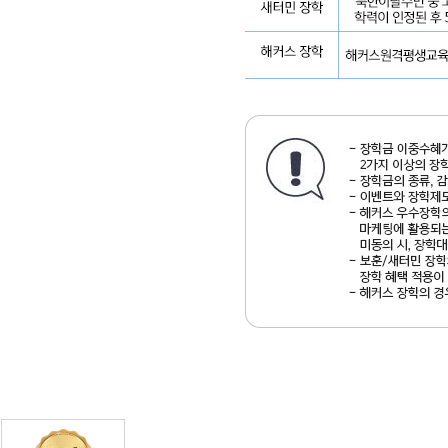
상
2
명
(각
20
만
원)
장
려
상
4
명
(각
10
만
원)
대
상:6
과
목
이
상
수
강
신
자/
청