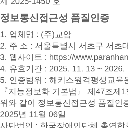
제 2025-1450 호
적
수
용
강
은
정보통신접근성 품질인증
자
불
(모
가
든
하
학
여,
1. 업체명 : (주)교암
기
높
수
은
2. 주 소 : 서울특별시 서초구 서초대
강
할
과
인
3. 웹사이트 : https://www.paranhanu
목
율
수)
로
4. 유효기간 : 2025. 11. 13 ~ 2026. 
적
용
5. 인증범위 : 해커스원격평생교육
됩
니
다.
『지능정보화 기본법』 제47조제1항
해
커
위와 같이 정보통신접근성 품질인
스
우
2025년 11월 06일
수
장
사단법인 : 한국장애인단체 총연합회(K
학