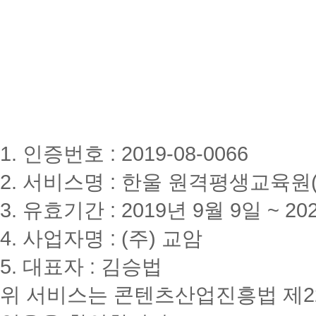
이
적
높
용
은
합
학
니
습
다.
자
장
(해
학
당
금
학
의
기
종
수
류,
1. 인증번호 : 2019-08-0066
강
감
과
면
2. 서비스명 : 한울 원격평생교육원(www
목)
비
3
율,
순
지
3. 유효기간 : 2019년 9월 9일 ~ 20
위)
급
원
조
4. 사업자명 : (주) 교암
점
건
수
등
5. 대표자 : 김승법
총
은
합
해
위 서비스는 콘텐츠산업진흥법 제2
이
커
높
스
은