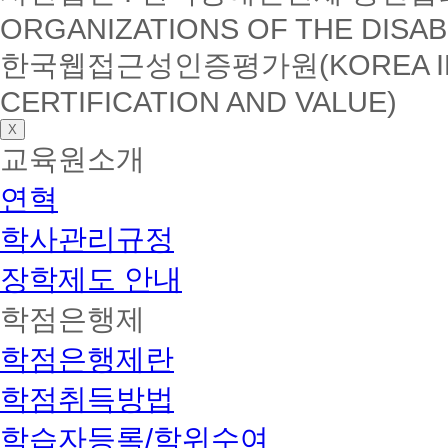
의
ORGANIZATIONS OF THE DISAB
경
우
한국웹접근성인증평가원(KOREA INSTI
제
세
CERTIFICATION AND VALUE)
공
과
X
금
제
교육원소개
외
후
연혁
지
급
학사관리규정
됩
니
장학제도 안내
다.
보
학점은행제
훈/
새
터
학점은행제란
민
장
학점취득방법
학
의
학습자등록/학위수여
경