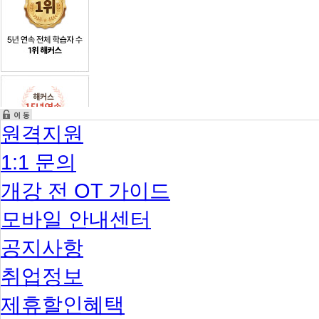
매
장
제
조
학
학
출
장학
건
기
종
서
혜택
및
별
류
류
자
7
격
명
선
대
정
학
국
선
수
가
정
업
유
원격지원
방
료
보
공
수강
법:
등
훈
자
료
각
1:1 문의
면
장
본
100%
가
제
면제
학
인
정
대
개강 전 OT 가이드
및
별
상
자
로
증
모바일 안내센터
녀
수
명
강
서
공지사항
과
북
목
한
평
취업정보
이
균
탈
교
성
제휴할인혜택
주
육
적
민
지