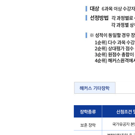
최
우
수
상
1
명
(30
만
원)
우
수