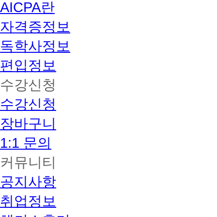
AICPA란
수
마
자격증정보
다
감
면
독학사정보
및
면
편입정보
제
혜
수강신청
택
이
수강신청
상
이
합
장바구니
니
다.
1:1 문의
커뮤니티
공지사항
취업정보