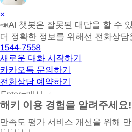
라
도
원의
해
평
지
제
수강
커
생
급
AI
×
출
료 감
스
교
※
학
서
면 기
장
육
성
📣AI 챗봇은 잘못된 대답을 할 수 
류
획에
습
학
원
적
없
따라
멘
수
이
음
감면
더 정확한 정보를 위해선 전화상담
토
강
동
생
해
일
1544-7558
전
커
할
원
경
BETA
새로운 대화 시작하기
장
우
학
장
카카오톡 문의하기
금
학
이
금
중
전화상담 예약하기
지
수
급
혜
우
가
선
불
순
해키 이용 경험을 알려주세요!
가
위
합
1
순
니
만족도 평가
서비스 개선을 위해 
위)
다.
2
다
가