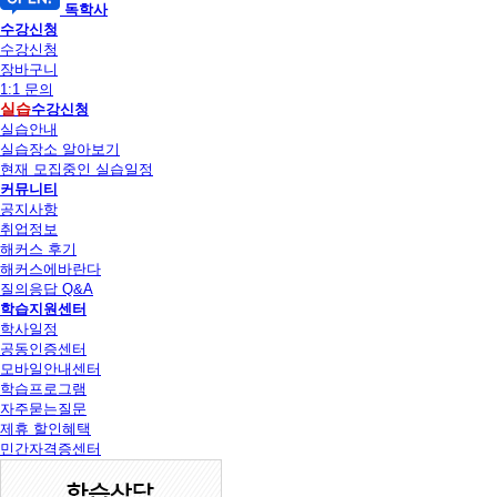
독학사
수강신청
수강신청
장바구니
1:1 문의
실습
수강신청
실습안내
실습장소 알아보기
현재 모집중인 실습일정
커뮤니티
공지사항
취업정보
해커스 후기
해커스에바란다
질의응답 Q&A
학습지원센터
학사일정
공동인증센터
모바일안내센터
학습프로그램
자주묻는질문
제휴 할인혜택
민간자격증센터