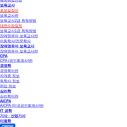
해외취업전망
보육교사
초보길잡이
보육교사란
보육교사2급 취득방법
대면수업일정
보육교사1급 취득방법
장애영유아 보육교사란
아동학사/전문학사
장애영유아 보육교사
장애영유아 보육교사란
CPA
CPA (공인회계사)란
경영학
경영학이란
자격증 정보
독학사 정보
편입 정보
심리학
심리학이란
AICPA
AICPA (미국공인회계사)란
IT 공학
기사 · 산업기사
미용학