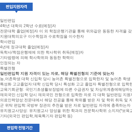
편
입
전
일반편입
형
4학년 대학의 2학년 수료(예정)자
정
전문대학 졸업(예정)자 이 외 학점은행기관을 통해 위와같은 동등한 자격을 
보
지원대학의요구 이수학점과 수료학점을 이수한자
학사편입
4년제 정규대학 졸업(예정)자
독학사/학점은행제에 의한 학사학위 취득(예정)자
기타법령에 의해 학사학위와 동등한 학력이
인정되는 자
특별전형
일반편입학 지원 자격이 있는 자로, 해당 특별전형의 기준에 맞는자
농,어촌학생:대학 신입학 당시 농어촌 특별전형으로 입학한자 및 농어촌 학생
특성화 고교졸업자:대학 신입학 당시 특성화 고교 졸업자 특별전형으로 입학한
교육기회균형: 국민기초생활보장법에 따른 수급권자 및 차상위계층에해당하
재외국민:신입학 당시 재외국민 전형으로 입학한 자로 각 대학 일반편입 지
의료인력양성:전문대에서 해당 전공을 통해 학위를 받은 자 및 학위 취득 및 
군 위탁 편입학:국방부 장관의 추천을 받은 자로 일반편입 자격에 충족하는자
유치원교사양성: 유치원교사 양성을 위한 학과의 전문학사학위 소지자(*보육교
기타(외국인 편입학,체육특기자 편입학 등)