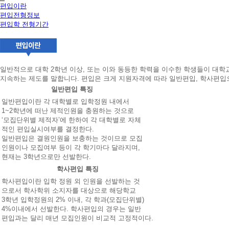
편입이란
하
편입전형정보
시
편입학 전형기간
면
빠
른
시
간
일반적으로 대학 2학년 이상, 또는 이와 동등한 학력을 이수한 학생들이 대학
내
지속하는 제도를 말합니다. 편입은 크게 지원자격에 따라 일반편입, 학사편입
에
일반편입 특징
전
화
일반편입이란 각 대학별로 입학정원 내에서
드
1~2학년에 떠난 제적인원을 충원하는 것으로
리
‘모집단위별 제적자’에 한하여 각 대학별로 자체
겠
적인 편입실시여부를 결정한다.
습
일반편입은 결원인원을 보충하는 것이므로 모집
니
인원이나 모집여부 등이 각 학기마다 달라지며,
다.
현재는 3학년으로만 선발한다.
학사편입 특징
학사편입이란 입학 정원 외 인원을 선발하는 것
으로서 학사학위 소지자를 대상으로 해당학교
3학년 입학정원의 2% 이내, 각 학과(모집단위별)
4%이내에서 선발한다. 학사편입의 경우는 일반
편입과는 달리 매년 모집인원이 비교적 고정적이다.