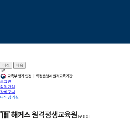
이전
다음
1
/
5
로그인
회원가입
장바구니
나의강의실