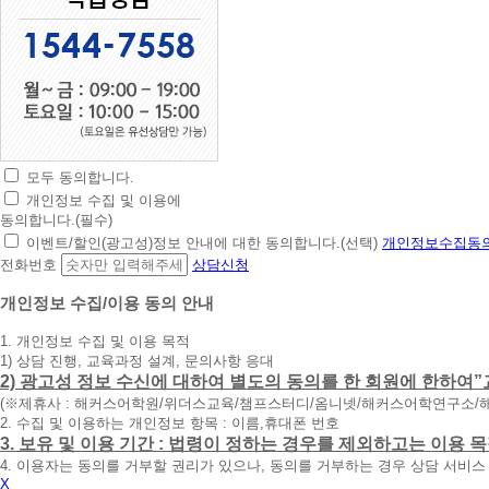
모두 동의합니다.
초
개인정보 수집 및 이용에
간
동의합니다.(필수)
편
이벤트/할인(광고성)정보 안내에 대한 동의합니다.(선택)
개인정보수집동의
상
전화번호
상담신청
담
신
개인정보 수집/이용 동의 안내
청
1. 개인정보 수집 및 이용 목적
휴
1) 상담 진행, 교육과정 설계, 문의사항 응대
대
2) 광고성 정보 수신에 대하여 별도의 동의를 한 회원에 한하여”
폰
(※제휴사 : 해커스어학원/위더스교육/챔프스터디/옴니넷/해커스어학연구소/
번
2. 수집 및 이용하는 개인정보 항목 : 이름,휴대폰 번호
호
3. 보유 및 이용 기간 : 법령이 정하는 경우를 제외하고는 이용
를
4. 이용자는 동의를 거부할 권리가 있으나, 동의를 거부하는 경우 상담 서비스
입
X
력