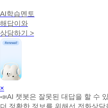
AI학습멘토
해답이와
상담하기 >
AI
×
학
📣AI 챗봇은 잘못된 대답을 할 수 
습
멘
더 정확한 정보를 위해선 전화상담
토