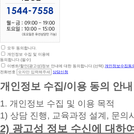
모두 동의합니다.
초
개인정보 수집 및 이용에
간
동의합니다.(필수)
편
이벤트/할인(광고성)정보 안내에 대한 동의합니다.(선택)
개인정보수집동의
상
전화번호
상담신청
담
신
개인정보 수집/이용 동의 안내
청
휴
대
1. 개인정보 수집 및 이용 목적
폰
번
1) 상담 진행, 교육과정 설계, 문의
호
를
2) 광고성 정보 수신에 대하
입
력