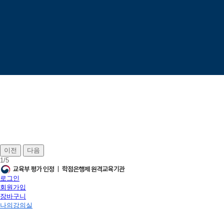
이전
다음
1
/
5
로그인
회원가입
장바구니
나의강의실