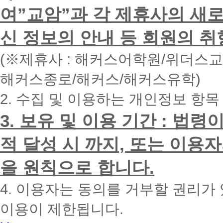
하
여”교암”과 각 제휴사의 새로
시
면
신 정보의 안내 등 회원의 취
빠
른
시
(※제휴사 : 해커스어학원/위더스
간
내
해커스종로/해커스/해커스유학)
에
전
2. 수집 및 이용하는 개인정보 항목
화
드
리
3. 보유 및 이용 기간 : 법
겠
습
적 달성 시 까지, 또는 이용
니
다.
을 원칙으로 합니다.
4. 이용자는 동의를 거부할 권리가
이용이 제한됩니다.