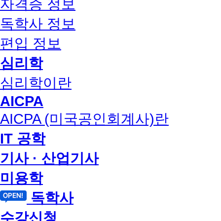
자격증 정보
독학사 정보
편입 정보
심리학
심리학이란
AICPA
AICPA (미국공인회계사)란
IT 공학
기사 · 산업기사
미용학
독학사
수강신청