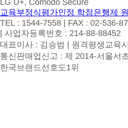
LG U+, Comodo Secure
육
교
교육부정식평가인정 학점은행제 
사
대
TEL : 1544-7558 | FAX : 02-536-8
면
과
| 사업자등록번호 : 214-88-88452
목
3
대표이사 : 김승범 | 원격평생교육시설
개
추
통신판매업신고 : 제 2014-서울서초
가
개
설
한국브랜드선호도1위
총
8
과
목
안
드
로
이
드/IOS
모
바
일