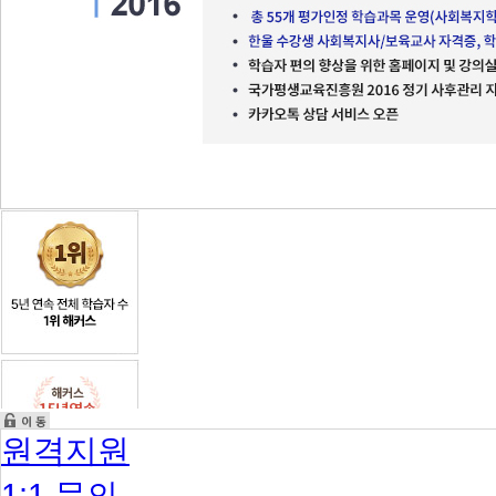
2021
교
육
부
10
년
연
속
평
가
인
원격지원
정
과
목
1:1 문의