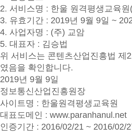
생
2. 서비스명 : 한울 원격평생교육원(www
교
육
원
3. 유효기간 : 2019년 9월 9일 ~ 20
브
랜
4. 사업자명 : (주) 교암
드
변
5. 대표자 : 김승법
경
교
위 서비스는 콘텐츠산업진흥법 제2
육
부
9
였음을 확인합니다.
년
연
2019년 9월 9일
속
평
정보통신산업진흥원장
가
인
사이트명 : 한울원격평생교육원
정
신
청
대표도메인 : www.paranhanul.net
전
과
인증기간 : 2016/02/21 ~ 2016/02/2
목