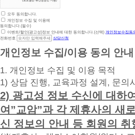
모두 동의합니다.
초
개인정보 수집 및 이용에
간
동의합니다.(필수)
편
이벤트/할인(광고성)정보 안내에 대한 동의합니다.(선택)
개인정보수집동의
상
전화번호
상담신청
담
신
개인정보 수집/이용 동의 안내
청
휴
대
1. 개인정보 수집 및 이용 목적
폰
번
1) 상담 진행, 교육과정 설계, 문의
호
를
2) 광고성 정보 수신에 대하
입
력
하
여”교암”과 각 제휴사의 새로
시
면
신 정보의 안내 등 회원의 취
빠
른
시