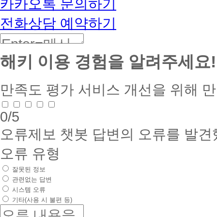
카카오톡 문의하기
CS
자
격
전화상담 예약하기
연
구
소
협
해키 이용 경험을 알려주세요!
약
체
결
만족도 평가
서비스 개선을 위해 
[출
석
부
담
0
/5
완
화]
오류제보
챗봇 답변의 오류를 발견
한
국
오류 유형
어
교
잘못된 정보
원
관련없는 답변
실
시스템 오류
습
모
기타(사용 시 불편 등)
의