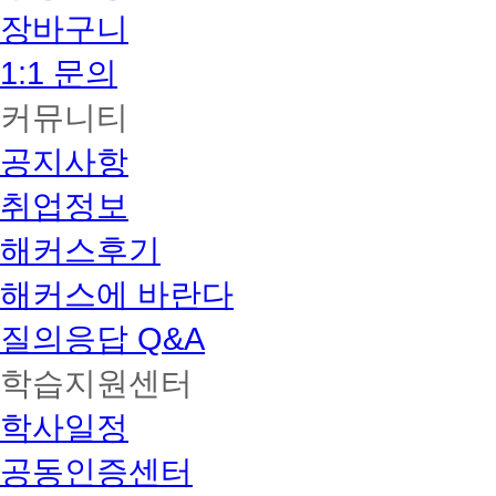
과
장바구니
목
학
1:1 문의
위
수
여
커뮤니티
자
전
공지사항
기/
후
취업정보
기
총
해커스후기
1,152
명
돌
해커스에 바란다
파
굿
질의응답 Q&A
콘
텐
학습지원센터
츠
서
학사일정
비
스
인
공동인증센터
증