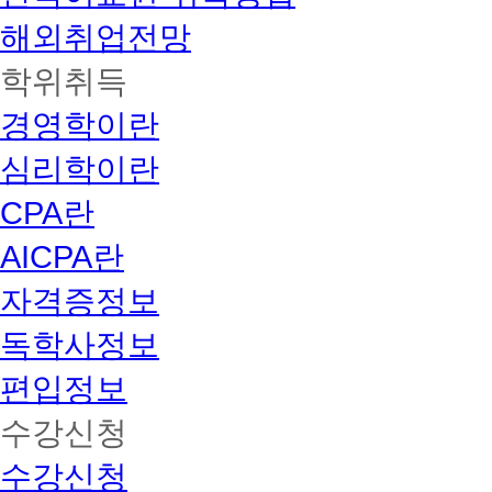
료
해외취업전망
복
습
학위취득
수
강
가
경영학이란
능)
2019
심리학이란
교
육
CPA란
부
평
가
AICPA란
인
정
자격증정보
신
청
독학사정보
전
과
편입정보
목
인
수강신청
가
→
총
수강신청
80