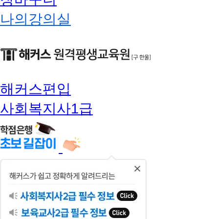
나의강의실
해커스편입
사회복지사1급
닫
기