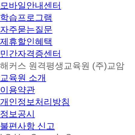
합
모바일안내센터
격
SBS
학습프로그램
CNBC
'생
생
자주묻는질문
경
제
제휴할인혜택
정
보
민간자격증센터
톡
톡'
해커스 원격평생교육원 (주)교암
방
송
교육원 소개
출
연
2
이용약관
학
기
개인정보처리방침
이
수
정보공시
율
99.79%
달
불편사항 신고
성
보