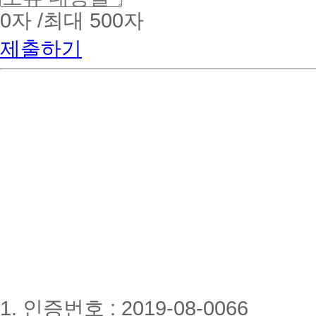
수
업
0
자 /최대 500자
6
회
제출하기
→
2
회
실
시
2020
한
울
원
격
평
생
교
육
원
→
해
커
스
원
격
1. 인증번호 : 2019-08-0066
평