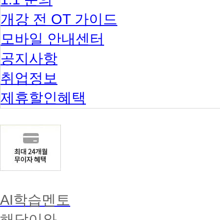
인
가
개강 전 OT 가이드
→
총
모바일 안내센터
99
과
목
공지사항
보
육
취업정보
교
사
제휴할인혜택
대
면
과
목
100%
전
액
환
불
제
도
도
AI학습멘토
입
'교
해답이와
육