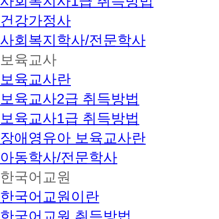
사회복지사1급 취득방법
넘
건강가정사
어
선
학
사회복지학사/전문학사
습
자
보육교사
맞
춤
보육교사란
1:2
학
습
보육교사2급 취득방법
자
관
보육교사1급 취득방법
리
도
장애영유아 보육교사란
입
평
아동학사/전문학사
생
회
한국어교원
원
제
도
한국어교원이란
임
(*
한국어교원 취득방법
무