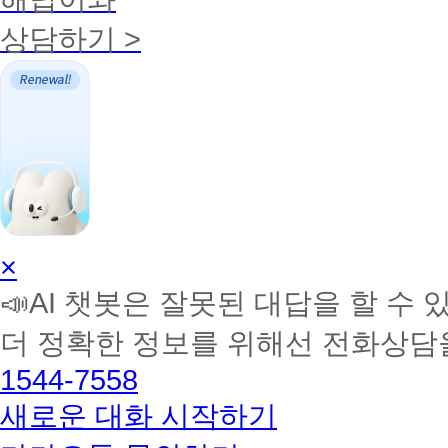
원
상담하기 >
최
초'
보
육
교
사
대
면/
실
습
평
생
무
AI
×
료
학
재
📣AI 챗봇은 잘못된 대답을 할 수 
습
수
멘
강
더 정확한 정보를 위해선 전화상담
토
제
도
해
1544-7558
도
커
입
BETA
새로운 대화 시작하기
대
한