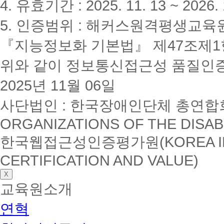
4. 유효기간 : 2025. 11. 13 ~ 2026. 
인
가
5. 인증범위 : 해커스원격평생교육
3
년
만
『지능정보화 기본법』 제47조제1항
에
7
위와 같이 정보통신접근성 품질인
만
7
2025년 11월 06일
천
학
점
사단법인 : 한국장애인단체 총연합회(K
돌
파
ORGANIZATIONS OF THE DISAB
TESAT(테
셋)
한국웹접근성인증평가원(KOREA INSTI
특
별
CERTIFICATION AND VALUE)
시
험
X
오
교육원소개
프
라
연혁
인
특