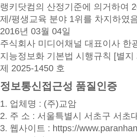
인
랭키닷컴의 산정기준에 의거하여 20
가
→
제/평생교육 분야 1위를 차지하였
총
91
과
2016년 03월 04일
목
심
주식회사 미디어채널 대표이사 한
리
학,
지능정보화 기본법 시행규칙 [별지 
CPA
과
정
제 2025-1450 호
신
규
개
정보통신접근성 품질인증
설
한
국
1. 업체명 : (주)교암
어
교
2. 주 소 : 서울특별시 서초구 서초대
원
2
급
3. 웹사이트 : https://www.paranhanu
정
식