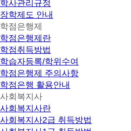
학사관리규정
강
개
강
장학제도 안내
보
육
학점은행제
교
사
학점은행제란
대
면
학점취득방법
과
목
학습자등록/학위수여
1
개
추
학점은행제 주의사항
가
개
학점은행 활용안내
설
총
사회복지사
9
개
도
사회복지사란
시
오
사회복지사2급 취득방법
픈!
1:1
을