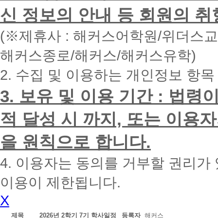
면
신 정보의 안내 등 회원의 취
빠
른
시
(※제휴사 : 해커스어학원/위더스
간
내
해커스종로/해커스/해커스유학)
에
전
2. 수집 및 이용하는 개인정보 항목
화
드
리
3. 보유 및 이용 기간 : 법
겠
습
적 달성 시 까지, 또는 이용
니
다.
을 원칙으로 합니다.
4. 이용자는 동의를 거부할 권리가
이용이 제한됩니다.
X
제목
2026년 2학기 7기 학사일정
등록자
해커스