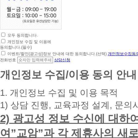
모두 동의합니다.
초
개인정보 수집 및 이용에
간
동의합니다.(필수)
편
이벤트/할인(광고성)정보 안내에 대한 동의합니다.(선택)
개인정보수집동의
상
전화번호
상담신청
담
신
개인정보 수집/이용 동의 안내
청
휴
대
1. 개인정보 수집 및 이용 목적
폰
번
1) 상담 진행, 교육과정 설계, 문의
호
를
2) 광고성 정보 수신에 대하
입
력
하
여”교암”과 각 제휴사의 새로
시