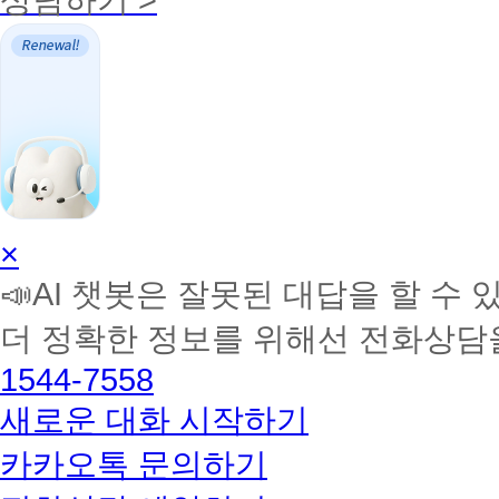
AI
×
학
📣AI 챗봇은 잘못된 대답을 할 수 
습
멘
더 정확한 정보를 위해선 전화상담
토
해
1544-7558
커
BETA
새로운 대화 시작하기
카카오톡 문의하기