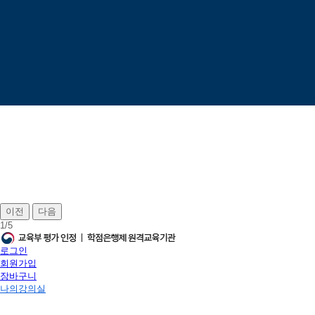
이전
다음
1
/
5
로그인
회원가입
장바구니
나의강의실