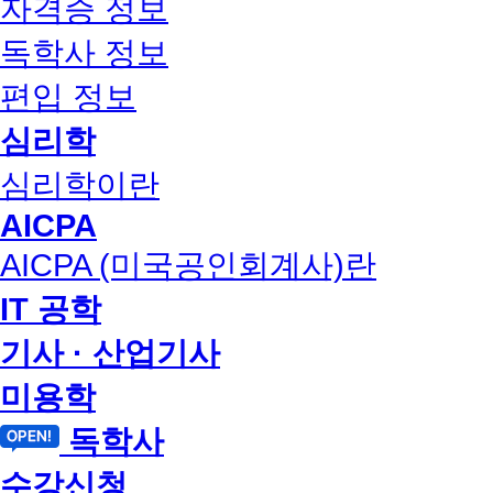
자격증 정보
독학사 정보
편입 정보
심리학
심리학이란
AICPA
AICPA (미국공인회계사)란
IT 공학
기사 · 산업기사
미용학
독학사
수강신청