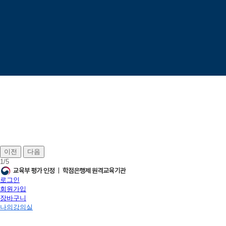
이전
다음
1
/
5
로그인
회원가입
장바구니
나의강의실