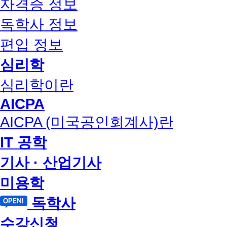
자격증 정보
독학사 정보
편입 정보
심리학
심리학이란
AICPA
AICPA (미국공인회계사)란
IT 공학
기사 · 산업기사
미용학
독학사
수강신청