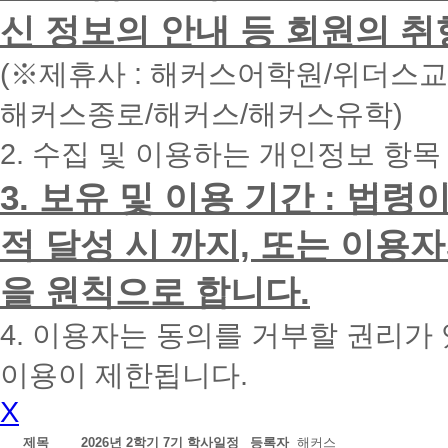
면
신 정보의 안내 등 회원의 취
빠
른
시
(※제휴사 : 해커스어학원/위더스
간
내
해커스종로/해커스/해커스유학)
에
전
2. 수집 및 이용하는 개인정보 항목
화
드
리
3. 보유 및 이용 기간 : 법
겠
습
적 달성 시 까지, 또는 이용
니
다.
을 원칙으로 합니다.
4. 이용자는 동의를 거부할 권리가
이용이 제한됩니다.
X
제목
2026년 2학기 7기 학사일정
등록자
해커스