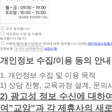
모두 동의합니다.
초
개인정보 수집 및 이용에
간
동의합니다.(필수)
편
이벤트/할인(광고성)정보 안내에 대한 동의합니다.(선택)
개인정보수집동의
상
전화번호
상담신청
담
신
개인정보 수집/이용 동의 안내
청
휴
대
1. 개인정보 수집 및 이용 목적
폰
번
1) 상담 진행, 교육과정 설계, 문의
호
를
2) 광고성 정보 수신에 대하
입
력
하
여”교암”과 각 제휴사의 새로
시