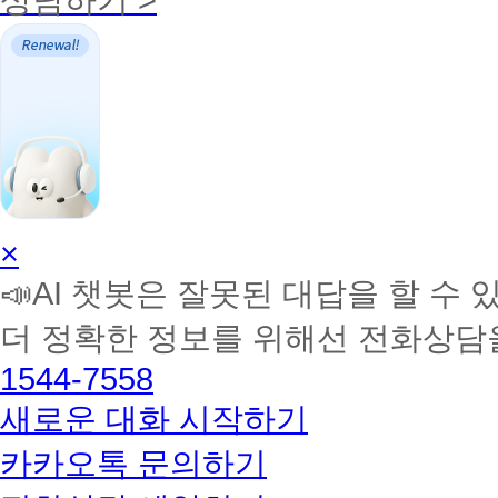
AI
×
학
📣AI 챗봇은 잘못된 대답을 할 수 
습
멘
더 정확한 정보를 위해선 전화상담
토
해
1544-7558
커
BETA
새로운 대화 시작하기
카카오톡 문의하기