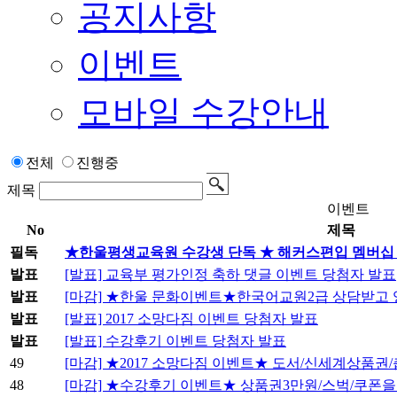
공지사항
이벤트
모바일 수강안내
전체
진행중
제목
이벤트
No
제목
필독
★한울평생교육원 수강생 단독 ★ 해커스편입 멤버십 
발표
[발표] 교육부 평가인정 축하 댓글 이벤트 당첨자 발표
발표
[마감] ★한울 문화이벤트★한국어교원2급 상담받고
발표
[발표] 2017 소망다짐 이벤트 당첨자 발표
발표
[발표] 수강후기 이벤트 당첨자 발표
49
[마감] ★2017 소망다짐 이벤트★ 도서/신세계상품권
48
[마감] ★수강후기 이벤트★ 상품권3만원/스벅/쿠폰을 