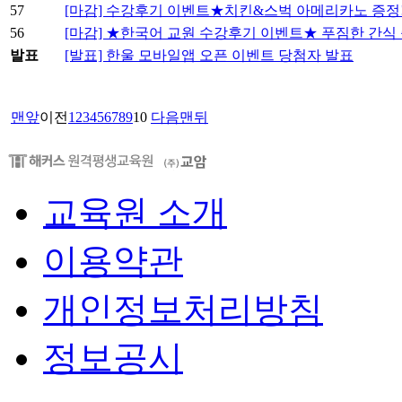
57
[마감] 수강후기 이벤트★치킨&스벅 아메리카노 증정
56
[마감] ★한국어 교원 수강후기 이벤트★ 푸짐한 간식 증
발표
[발표] 한울 모바일앱 오픈 이벤트 당첨자 발표
맨앞
이전
1
2
3
4
5
6
7
8
9
10
다음
맨뒤
교육원 소개
이용약관
개인정보처리방침
정보공시