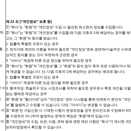
제
22
조
[“
개인정보” 보호 등
]
① “
회사”는
“
회원”의
“개인정보” 수집 시 필요한 최소한의 정보를 수집합니다
.
외하
② “
회사”는
“
회원”의
“
개인정보”를
수집할 때 다음 각호의
1
에 해당하는 경우를 제
고는 그 “
회원”의
동의를 받습니다
.
1.
법률에 특별한 규정이 있는 경우
통
2.
전자거래 계약의 이행을 위하여 필요한 “
개인정보”로써
경제적
•
기술적인 사유로
상적인 동의를 받는 것이 뚜렷하게 곤란한 경우
3. “
서비스” 제공에 따른 요금 정산을 위하여 필요한 경우
자
③ “
회사”는
“
회원”의
“
개인정보”를
그 “
회원”의
동의 없이 목적 외로 사용하거나 제
게 제공할 수 없습니다
.
단
,
다음 각호의
1
에 해당하는 경우에는 예외로 합니다
.
1.
법률에 특별한 규정이 있는 경우
2. “
서비스” 제공에 따른 요금 정산을 위해 필요한 경우
 수
3.
통계작성
,
학술연구 또는 시장조사를 위하여 필요한 경우로서 특정
개인을
식별
없는 형태로 제공되는 경우
정
④ “
회원”은
“
웹사이트”상의
“개인정보” 관리 시스템을 통해 언제든지 본인의 “
개인
보”를
열람하고 수정할 수 있습니다
.
다만
, “
아이디”는
변경할 수 없습니다
.
,
이
⑤ “
회원”은
가입신청 시 기재한 사항이 변경되었을 경우 온라인으로 수정해야 하
를 수정하지 아니하여 발생하는 문제의 책임은 “
회원”에게
있습니다
.
미이
⑥ “
개인정보”의
수집
,
보관
,
이용
,
위탁 등에 관한 제반 사항은 “
회사”가
게시한 개
보처리방침에서 확인할 수 있습니다
.