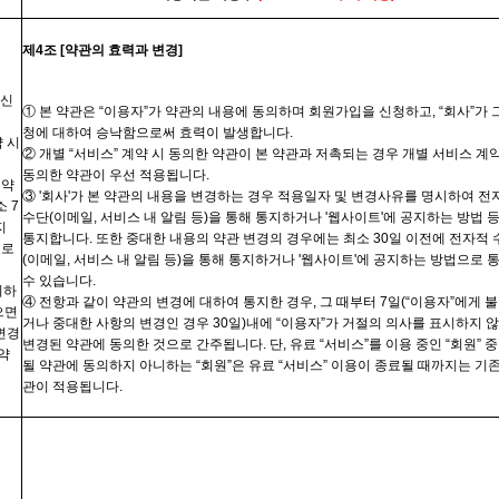
제
4
조
[
약관의 효력과 변경
]
 신
① 본 약관은 “
이용자”가
약관의 내용에 동의하며 회원가입을 신청하고
, “
회사”가
그
청에 대하여 승낙함으로써 효력이 발생합니다
.
 시
② 개별
“
서비스
”
계약 시 동의한 약관이 본 약관과 저촉되는 경우 개별 서비스 계약
동의한 약관이 우선 적용됩니다
.
행약
③
'
회사
'
가 본 약관의 내용을 변경하는 경우 적용일자 및 변경사유를 명시하여 전
소
7
수단
(
이메일
,
서비스 내 알림 등
)
을 통해 통지하거나
'
웹사이트
'
에 공지하는 방법 
지
통지합니다
.
또한 중대한 내용의 약관 변경의 경우에는 최소
30
일 이전에 전자적 
소로
(
이메일
,
서비스 내 알림 등
)
을 통해 통지하거나
'
웹사이트
'
에 공지하는 방법으로 
수 있습니다
.
리하
④ 전항과 같이 약관의 변경에 대하여 통지한 경우
,
그 때부터
7
일
(“
이용자
”
에게 
으면
거나 중대한 사항의 변경인 경우
30
일
)
내에
“
이용자
”
가 거절의 의사를 표시하지 
 변경
변경된 약관에 동의한 것으로 간주됩니다
.
단
,
유료 “
서비스”를
이용 중인 “회원” 중
약
될 약관에 동의하지 아니하는 “
회원”은
유료 “서비스” 이용이 종료될 때까지는 기존
관이 적용됩니다
.