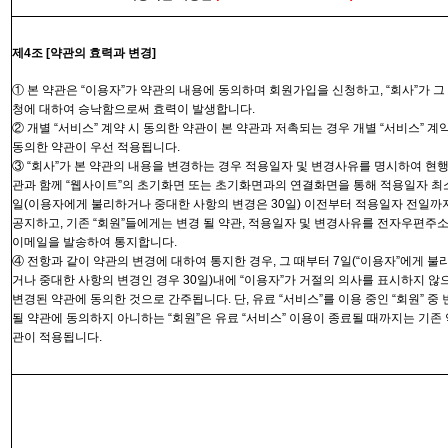
제
4
조
[
약관의 효력과 변경
]
① 본 약관은 “
이용자”가
약관의 내용에 동의하며 회원가입을 신청하고
, “
회사”가
그
청에 대하여 승낙함으로써 효력이 발생합니다
.
② 개별
“
서비스
”
계약 시 동의한 약관이 본 약관과 저촉되는 경우 개별
“
서비스
”
계약
동의한 약관이 우선 적용됩니다
.
③ “
회사”가
본 약관의 내용을 변경하는 경우 적용일자 및 변경사유를 명시하여 현
관과 함께 “
웹사이트”의
초기화면 또는 초기화면과의 연결화면을 통해 적용일자 최
일
(
이용자에게 불리하거나 중대한 사항의 변경은
30
일
)
이전부터 적용일자 전일까
공지하고
,
기존 “
회원”들에게는
변경 될 약관
,
적용일자 및 변경사유를 전자우편주
이메일을 발송하여 통지합니다
.
④ 전항과 같이 약관의 변경에 대하여 통지한 경우
,
그 때부터
7
일
(“
이용자
”
에게 불
거나 중대한 사항의 변경인 경우
30
일
)
내에
“
이용자
”
가 거절의 의사를 표시하지 않
변경된 약관에 동의한 것으로 간주됩니다
.
단
,
유료 “
서비스”를
이용 중인 “회원” 중
될 약관에 동의하지 아니하는 “
회원”은
유료 “서비스” 이용이 종료될 때까지는 기존 
관이 적용됩니다
.