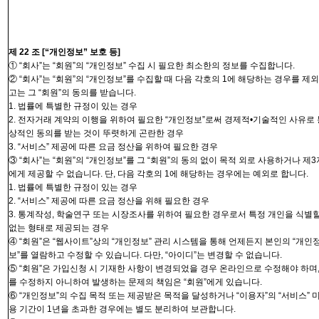
제
22
조
[“
개인정보” 보호 등
]
① “
회사”는
“
회원”의
“개인정보” 수집 시 필요한 최소한의 정보를 수집합니다
.
② “
회사”는
“
회원”의
“
개인정보”를
수집할 때 다음 각호의
1
에 해당하는 경우를 제
고는 그 “
회원”의
동의를 받습니다
.
1.
법률에 특별한 규정이 있는 경우
2.
전자거래 계약의 이행을 위하여 필요한 “
개인정보”로써
경제적
•
기술적인 사유로 
상적인 동의를 받는 것이 뚜렷하게 곤란한 경우
3. “
서비스” 제공에 따른 요금 정산을 위하여 필요한 경우
③ “
회사”는
“
회원”의
“
개인정보”를
그 “
회원”의
동의 없이 목적 외로 사용하거나 제
3
에게 제공할 수 없습니다
.
단
,
다음 각호의
1
에 해당하는 경우에는 예외로 합니다
.
1.
법률에 특별한 규정이 있는 경우
2. “
서비스” 제공에 따른 요금 정산을 위해 필요한 경우
3.
통계작성
,
학술연구 또는 시장조사를 위하여 필요한 경우로서 특정
개인을
식별할
없는 형태로 제공되는 경우
④ “
회원”은
“
웹사이트”상의
“개인정보” 관리 시스템을 통해 언제든지 본인의 “
개인
보”를
열람하고 수정할 수 있습니다
.
다만
, “
아이디”는
변경할 수 없습니다
.
⑤ “
회원”은
가입신청 시 기재한 사항이 변경되었을 경우 온라인으로 수정해야 하며
를 수정하지 아니하여 발생하는 문제의 책임은 “
회원”에게
있습니다
.
⑥ “
개인정보”의
수집 목적 또는 제공받은 목적을 달성하거나 “
이용자”의
“서비스”
용
기간이
1
년을 초과한 경우에는 별도 분리하여 보관합니다
.