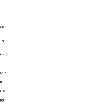
외하
 통
3
자에
할 수
정
며
,
이
인정