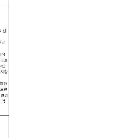
 신
 시
자적
등으로
수단
통지할
불리하
않으면
 변경
 약