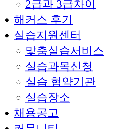
2급과 3급차이
해커스 후기
실습지원센터
맟춤실습서비스
실습과목신청
실습 협약기관
실습장소
채용공고
커뮤니티