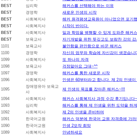
BEST
심리학
해커스를 선택해야 하는 이유
BEST
경영학
새로운 인생의 시작
BEST
사회복지사
해커 원격평생교육원이 아니었으면 포기했
BEST
사회복지사
시작이 반이다.
BEST
사회복지사
일과 학업을 병행할 수 있게 도와준 해커
BEST
보육교사
자기개발을 위한 뜻깊고도 보람찬 강의 감
1101
보육교사
불안함을 편안함으로 바꾼 해커스
1100
경영학
자신의 업무와 학습에 자신감이 생겼습니다
1099
사회복지사
또 하나의 자격
1098
보육교사
걱정말아요 그대~^^
1097
경영학
해커스를 통한 새로운 시작
1096
사회복지사
인생은 60부터라고 합니다. 제 2의 인생
장애영유아 보육교
1095
제 인생의 목표를 잡아준 해커스~!!!
사
1094
사회복지사
해커스 사회복지사 과정 수강 후기입니다~!
1093
심리학
해커스를 통해 제 인생을 위한 도약을 하게
1092
사회복지사
제 2의 인생을 준비하며
1091
한국어교원
해커스 덕분에 한국어 교원 자격증에 가까
1090
한국어교원
인생 2모작 희망
1089
사회복지사
안녕하세요