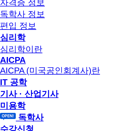
자격증 정보
독학사 정보
편입 정보
심리학
심리학이란
AICPA
AICPA (미국공인회계사)란
IT 공학
기사 · 산업기사
미용학
독학사
수강신청