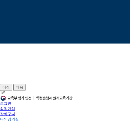
이전
다음
1
/
5
로그인
회원가입
장바구니
나의강의실