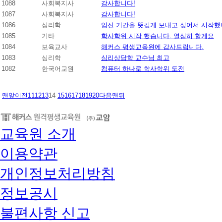
1088
사회복지사
감사합니다!
1087
사회복지사
감사합니다!
1086
심리학
임신 기간을 뜻깊게 보내고 싶어서 시작
1085
기타
학사학위 시작 했습니다. 열심히 할게요
1084
보육교사
해커스 평생교육원에 감사드립니다.
1083
심리학
심리상담학 교수님 최고
1082
한국어교원
컴퓨터 하나로 학사학위 도전
맨앞
이전
11
12
13
14
15
16
17
18
19
20
다음
맨뒤
교육원 소개
이용약관
개인정보처리방침
정보공시
불편사항 신고