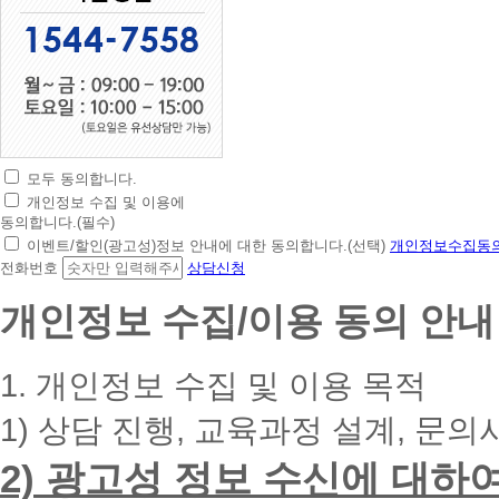
모두 동의합니다.
초
개인정보 수집 및 이용에
간
동의합니다.(필수)
편
이벤트/할인(광고성)정보 안내에 대한 동의합니다.(선택)
개인정보수집동의
상
전화번호
상담신청
담
신
개인정보 수집/이용 동의 안내
청
휴
대
1. 개인정보 수집 및 이용 목적
폰
번
1) 상담 진행, 교육과정 설계, 문의
호
를
2) 광고성 정보 수신에 대하
입
력