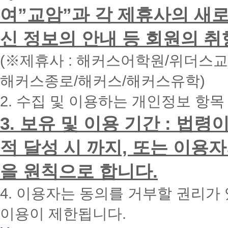
하
여”교암”과 각 제휴사의 새로
시
면
신 정보의 안내 등 회원의 취
빠
른
시
(※제휴사 : 해커스어학원/위더스
간
내
해커스종로/해커스/해커스유학)
에
전
2. 수집 및 이용하는 개인정보 항목
화
드
리
3. 보유 및 이용 기간 : 법
겠
습
적 달성 시 까지, 또는 이용
니
다.
을 원칙으로 합니다.
4. 이용자는 동의를 거부할 권리가
이용이 제한됩니다.