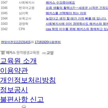
1047
사회복지사
해커스 수강중이예요
1046
한국어교원
요즘 생활의 활력소!!~~새로운 시작은 긴장
1045
심리학
해커스를 선택해야 하는 이유
1044
보육교사
늦었다고 생각 할 때가 가장 빠를 때 입니다.
1043
경영학
사회복지사에 이어 경영학사도 해커스와 함께!
1042
CPA
cpa 학점 이수를 위해 해커스와 함께하고 
맨앞
이전
11
12
13
14
15
16
17
18
19
20
다음
맨뒤
교육원 소개
이용약관
개인정보처리방침
정보공시
불편사항 신고