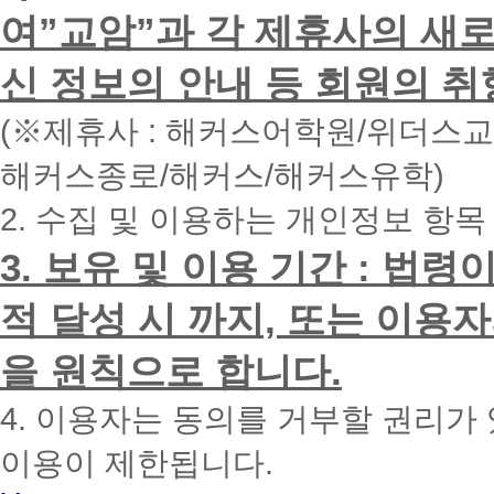
하
여”교암”과 각 제휴사의 새로
시
면
신 정보의 안내 등 회원의 취
빠
른
시
(※제휴사 : 해커스어학원/위더스
간
내
해커스종로/해커스/해커스유학)
에
전
2. 수집 및 이용하는 개인정보 항목
화
드
리
3. 보유 및 이용 기간 : 법
겠
습
적 달성 시 까지, 또는 이용
니
다.
을 원칙으로 합니다.
4. 이용자는 동의를 거부할 권리가
이용이 제한됩니다.