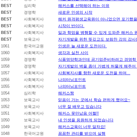
BEST
심리학
해커스를 선택해야 하는 이유
BEST
경영학
새로운 인생의 시작
BEST
사회복지사
해커 원격평생교육원이 아니었으면 포기했을
BEST
사회복지사
시작이 반이다.
BEST
사회복지사
일과 학업을 병행할 수 있게 도와준 해커스
BEST
보육교사
자기개발을 위한 뜻깊고도 보람찬 강의 감사
1061
한국어교원
인생은 늘 새로운 도전이다.
1060
사회복지사
생각과 실천 사이
1059
경영학
식품영양학과인데 공기업준비하려고 경영학
1058
경영학
자기계발의 벽을 좀더 가볍게 허물게 해주어
1057
사회복지사
사회복지사를 향한 새로운 도전을 하며...
1056
사회복지사
나의터닝포인트
1055
사회복지사
나의터닝포인트
1054
심리학
해커스짱
1053
보육교사
믿음이 가는 곳에서 학습 편하게 했어요~
1052
보육교사
너무 잘 배우고 있습니다
1051
사회복지사
해커스 못만났음 어쩔!!
1050
보육교사
내 인생을 응원하게 되었습니다
1049
보육교사
해커스교육이 너무 알차요!
1048
한국어교원
꼼꼼한 관리를 받으며 실행