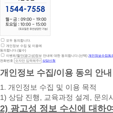
모두 동의합니다.
초
개인정보 수집 및 이용에
간
동의합니다.(필수)
편
이벤트/할인(광고성)정보 안내에 대한 동의합니다.(선택)
개인정보수집동의
상
전화번호
상담신청
담
신
개인정보 수집/이용 동의 안내
청
휴
대
1. 개인정보 수집 및 이용 목적
폰
번
1) 상담 진행, 교육과정 설계, 문의
호
를
2) 광고성 정보 수신에 대하
입
력