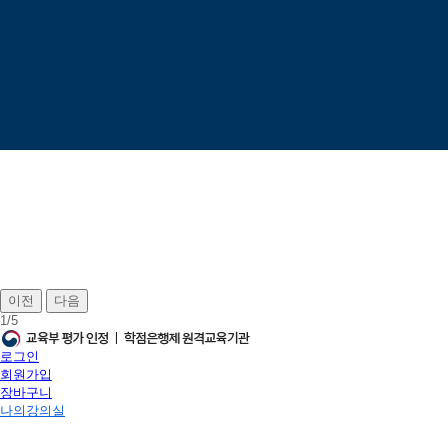
이전
다음
1
/
5
로그인
회원가입
장바구니
나의강의실