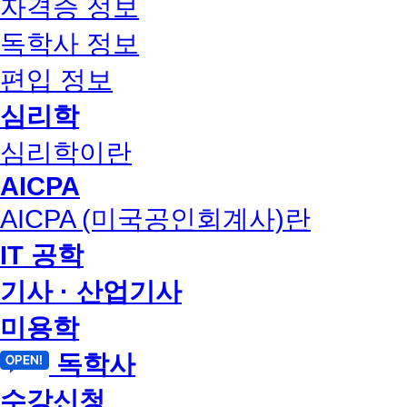
자격증 정보
독학사 정보
편입 정보
심리학
심리학이란
AICPA
AICPA (미국공인회계사)란
IT 공학
기사 · 산업기사
미용학
독학사
수강신청