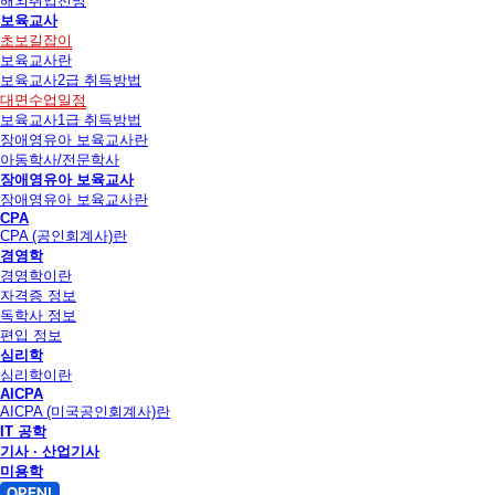
해외취업전망
보육교사
초보길잡이
보육교사란
보육교사2급 취득방법
대면수업일정
보육교사1급 취득방법
장애영유아 보육교사란
아동학사/전문학사
장애영유아 보육교사
장애영유아 보육교사란
CPA
CPA (공인회계사)란
경영학
경영학이란
자격증 정보
독학사 정보
편입 정보
심리학
심리학이란
AICPA
AICPA (미국공인회계사)란
IT 공학
기사 · 산업기사
미용학