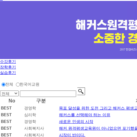
하
시
면
빠
른
시
간
내
에
전
화
수강후기
드
장학후기
리
실습후기
겠
습
전체
한국어교원
니
다.
No
구분
BEST
경영학
목표 달성을 위한 도전 그리고 해커스 평생
BEST
심리학
해커스를 선택해야 하는 이유
BEST
경영학
새로운 인생의 시작
BEST
사회복지사
해커 원격평생교육원이 아니었으면 포기했을
BEST
사회복지사
시작이 반이다.