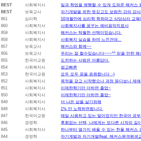
BEST
사회복지사
일과 학업을 병행할 수 있게 도와준 해커스
BEST
보육교사
자기개발을 위한 뜻깊고도 보람찬 강의 감사
861
심리학
10개월만에 심리학 학위따고 상담심리 교
860
사회복지사
사회복지사를 꿈꾸는 예비음악치료사
859
사회복지사
해커스는 탁월한 선택이었습니다.
858
사회복지사
사회복지 실습을 하며 느낀건데...
857
보육교사
해커스와 함께~~
856
보육교사
우리는 잘 할수있습니다~~~^^ 믿을 만한 
855
한국어교원
도전하는 사람은 아름답다.
854
사회복지사
쉽고빠른
853
한국어교원
모두 모두 꿈을 응원합니다 :-)
852
사회복지사
목적을 갖고 시작했으나 과정 듣다보니 제
851
사회복지사
이제한학기만 더하면 졸업~
850
사회복지사
이제한학기만 더하면 졸업~
849
사회복지사
더 나은 삶을 살기위해
848
사회복지사
1% 만 노력하면됩니다.
847
한국어교원
매일 사용하고 있는 말이었지만 한국어 공부
846
경영학
후회없는 선택, 나에게는 또다른 시작의 길
845
사회복지사
하나부터 열가지 배울 수 있는 한울 해커스 
844
경영학
자기계발과 자기개발(feat. 해커스원격평생