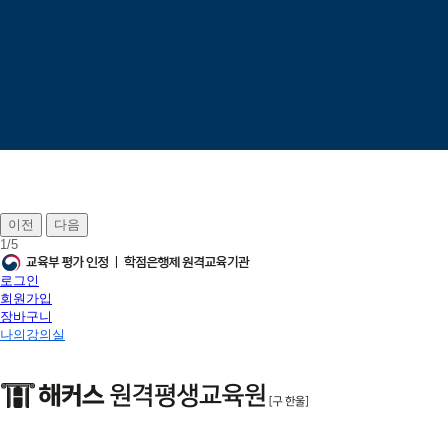
이전
다음
1
/
5
로그인
회원가입
장바구니
나의강의실