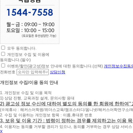
모두 동의합니다.
초
개인정보 수집 및 이용에
간
동의합니다.(필수)
편
이벤트/할인(광고성)정보 안내에 대한 동의합니다.(선택)
개인정보수집동의
상
전화번호
상담신청
담
신
개인정보 수집/이용 동의 안내
청
1. 개인정보 수집 및 이용 목적
휴
1) 상담 진행, 교육과정 설계, 문의사항 응대
대
2) 광고성 정보 수신에 대하여 별도의 동의를 한 회원에 한하여”
폰
(※제휴사 : 해커스어학원/위더스교육/챔프스터디/옴니넷/해커스어학연구소/
번
2. 수집 및 이용하는 개인정보 항목 : 이름,휴대폰 번호
호
3. 보유 및 이용 기간 : 법령이 정하는 경우를 제외하고는 이용
를
4. 이용자는 동의를 거부할 권리가 있으나, 동의를 거부하는 경우 상담 서비스
입
X
력