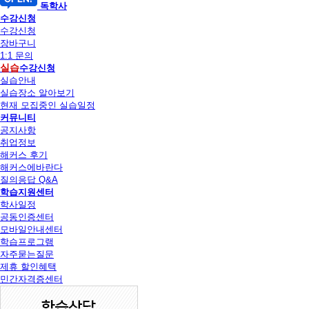
독학사
수강신청
수강신청
장바구니
1:1 문의
실습
수강신청
실습안내
실습장소 알아보기
현재 모집중인 실습일정
커뮤니티
공지사항
취업정보
해커스 후기
해커스에바란다
질의응답 Q&A
학습지원센터
학사일정
공동인증센터
모바일안내센터
학습프로그램
자주묻는질문
제휴 할인혜택
민간자격증센터