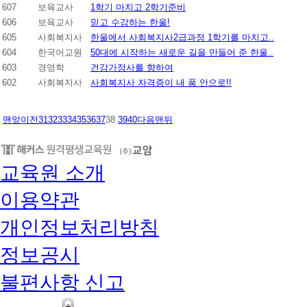
607
보육교사
1학기 마치고 2학기준비
606
보육교사
믿고 수강하는 한울!
605
사회복지사
한울에서 사회복지사2급과정 1학기를 마치고..
604
한국어교원
50대에 시작하는 새로운 길을 만들어 준 한울..
603
경영학
건강가정사를 향하여
602
사회복지사
사회복지사 자격증이 내 품 안으로!!
맨앞
이전
31
32
33
34
35
36
37
38
39
40
다음
맨뒤
교육원 소개
이용약관
개인정보처리방침
정보공시
불편사항 신고