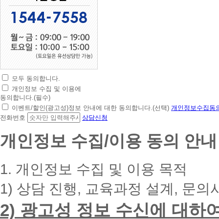
모두 동의합니다.
초
개인정보 수집 및 이용에
간
동의합니다.(필수)
편
이벤트/할인(광고성)정보 안내에 대한 동의합니다.(선택)
개인정보수집동의
상
전화번호
상담신청
담
신
개인정보 수집/이용 동의 안내
청
휴
대
1. 개인정보 수집 및 이용 목적
폰
번
1) 상담 진행, 교육과정 설계, 문의
호
를
2) 광고성 정보 수신에 대하
입
력