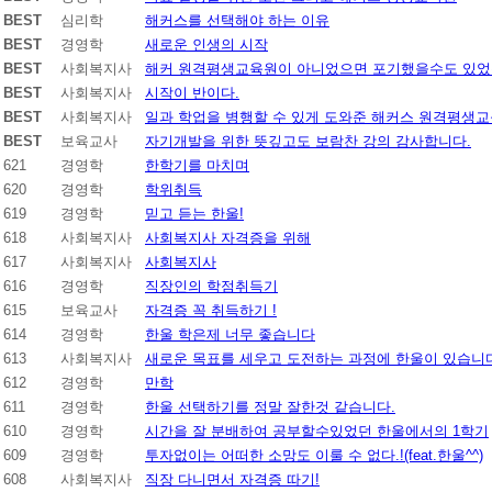
BEST
심리학
해커스를 선택해야 하는 이유
BEST
경영학
새로운 인생의 시작
BEST
사회복지사
해커 원격평생교육원이 아니었으면 포기했을수도 있었
BEST
사회복지사
시작이 반이다.
BEST
사회복지사
일과 학업을 병행할 수 있게 도와준 해커스 원격평생
BEST
보육교사
자기개발을 위한 뜻깊고도 보람찬 강의 감사합니다.
621
경영학
한학기를 마치며
620
경영학
학위취득
619
경영학
믿고 듣는 한울!
618
사회복지사
사회복지사 자격증을 위해
617
사회복지사
사회복지사
616
경영학
직장인의 학점취득기
615
보육교사
자격증 꼭 취득하기 !
614
경영학
한울 학은제 너무 좋습니다
613
사회복지사
새로운 목표를 세우고 도전하는 과정에 한울이 있습니
612
경영학
만학
611
경영학
한울 선택하기를 정말 잘한것 같습니다.
610
경영학
시간을 잘 분배하여 공부할수있었던 한울에서의 1학기
609
경영학
투자없이는 어떠한 소망도 이룰 수 없다.!(feat.한울^^)
608
사회복지사
직장 다니면서 자격증 따기!