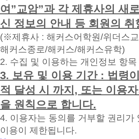
하
여”교암”과 각 제휴사의 새로
시
면
신 정보의 안내 등 회원의 취
빠
른
시
(※제휴사 : 해커스어학원/위더스
간
내
해커스종로/해커스/해커스유학)
에
전
2. 수집 및 이용하는 개인정보 항목
화
드
리
3. 보유 및 이용 기간 : 법
겠
습
적 달성 시 까지, 또는 이용
니
다.
을 원칙으로 합니다.
4. 이용자는 동의를 거부할 권리가
이용이 제한됩니다.