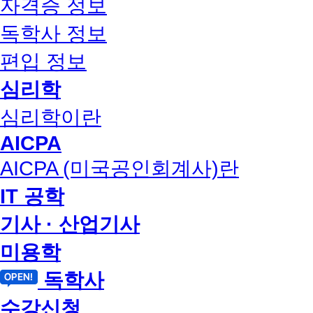
자격증 정보
독학사 정보
편입 정보
심리학
심리학이란
AICPA
AICPA (미국공인회계사)란
IT 공학
기사 · 산업기사
미용학
독학사
수강신청