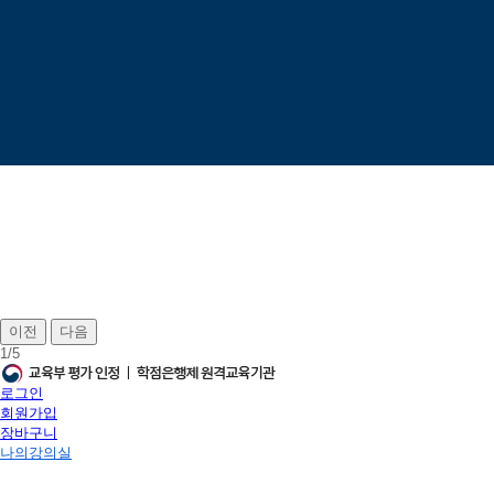
이전
다음
1
/
5
로그인
회원가입
장바구니
나의강의실