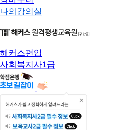
나의강의실
해커스편입
사회복지사1급
닫
기