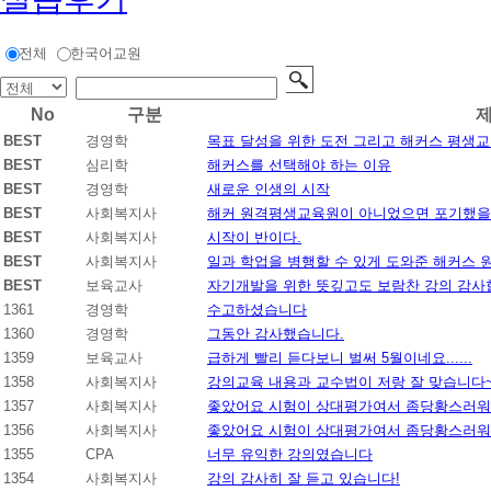
전체
한국어교원
No
구분
BEST
경영학
목표 달성을 위한 도전 그리고 해커스 평생
BEST
심리학
해커스를 선택해야 하는 이유
BEST
경영학
새로운 인생의 시작
BEST
사회복지사
해커 원격평생교육원이 아니었으면 포기했을
BEST
사회복지사
시작이 반이다.
BEST
사회복지사
일과 학업을 병행할 수 있게 도와준 해커스
BEST
보육교사
자기개발을 위한 뜻깊고도 보람찬 강의 감사
1361
경영학
수고하셨습니다
1360
경영학
그동안 감사했습니다.
1359
보육교사
급하게 빨리 듣다보니 벌써 5월이네요......
1358
사회복지사
강의교육 내용과 교수법이 저랑 잘 맞습니다
1357
사회복지사
좋았어요 시험이 상대평가여서 좀당황스러
1356
사회복지사
좋았어요 시험이 상대평가여서 좀당황스러
1355
CPA
너무 유익한 강의였습니다
1354
사회복지사
강의 감사히 잘 듣고 있습니다!