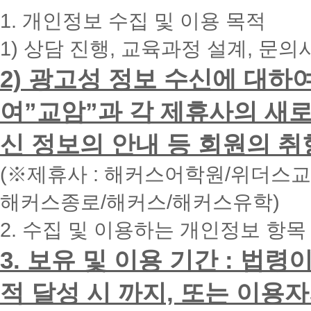
휴
대
1. 개인정보 수집 및 이용 목적
폰
번
1) 상담 진행, 교육과정 설계, 문의
호
를
2) 광고성 정보 수신에 대하
입
력
하
여”교암”과 각 제휴사의 새로
시
면
신 정보의 안내 등 회원의 취
빠
른
시
(※제휴사 : 해커스어학원/위더스
간
내
해커스종로/해커스/해커스유학)
에
전
2. 수집 및 이용하는 개인정보 항목
화
드
리
3. 보유 및 이용 기간 : 법
겠
습
적 달성 시 까지, 또는 이용
니
다.