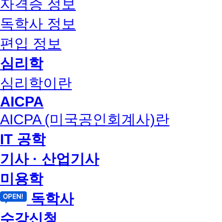
자격증 정보
독학사 정보
편입 정보
심리학
심리학이란
AICPA
AICPA (미국공인회계사)란
IT 공학
기사 · 산업기사
미용학
독학사
수강신청