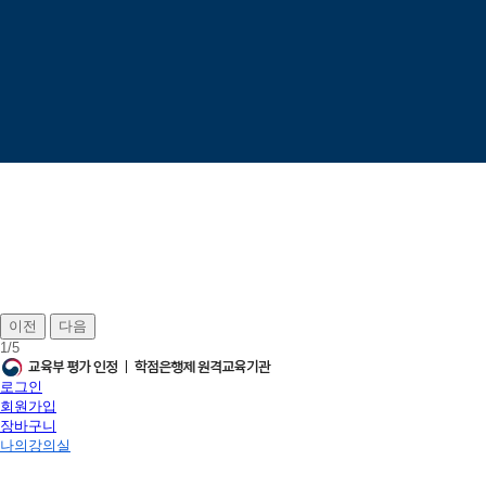
이전
다음
1
/
5
로그인
회원가입
장바구니
나의강의실