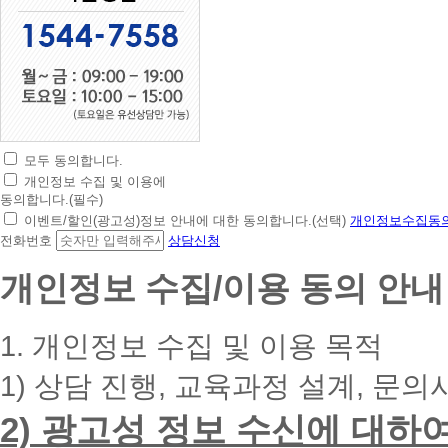
모두 동의합니다.
초
개인정보 수집 및 이용에
간
동의합니다.(필수)
편
이벤트/할인(광고성)정보 안내에 대한 동의합니다.(선택)
개인정보수집동의
상
전화번호
상담신청
담
신
개인정보 수집/이용 동의 안내
청
휴
대
1. 개인정보 수집 및 이용 목적
폰
번
1) 상담 진행, 교육과정 설계, 문의
호
를
2) 광고성 정보 수신에 대하
입
력