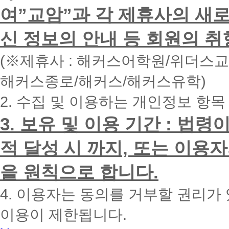
하
여”교암”과 각 제휴사의 새로
시
면
신 정보의 안내 등 회원의 취
빠
른
시
(※제휴사 : 해커스어학원/위더스
간
내
해커스종로/해커스/해커스유학)
에
전
2. 수집 및 이용하는 개인정보 항목
화
드
리
3. 보유 및 이용 기간 : 법
겠
습
적 달성 시 까지, 또는 이용
니
다.
을 원칙으로 합니다.
4. 이용자는 동의를 거부할 권리가
이용이 제한됩니다.