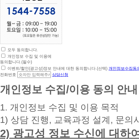
모두 동의합니다.
초
개인정보 수집 및 이용에
간
동의합니다.(필수)
편
이벤트/할인(광고성)정보 안내에 대한 동의합니다.(선택)
개인정보수집동의
상
전화번호
상담신청
담
신
개인정보 수집/이용 동의 안내
청
휴
대
1. 개인정보 수집 및 이용 목적
폰
번
1) 상담 진행, 교육과정 설계, 문의
호
를
2) 광고성 정보 수신에 대하
입
력