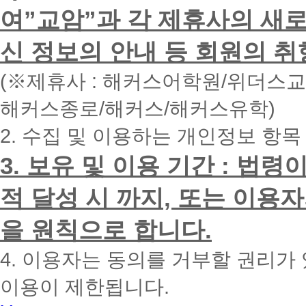
하
여”교암”과 각 제휴사의 새로
시
면
신 정보의 안내 등 회원의 취
빠
른
시
(※제휴사 : 해커스어학원/위더스
간
내
해커스종로/해커스/해커스유학)
에
전
2. 수집 및 이용하는 개인정보 항목
화
드
리
3. 보유 및 이용 기간 : 법
겠
습
적 달성 시 까지, 또는 이용
니
다.
을 원칙으로 합니다.
4. 이용자는 동의를 거부할 권리가
이용이 제한됩니다.