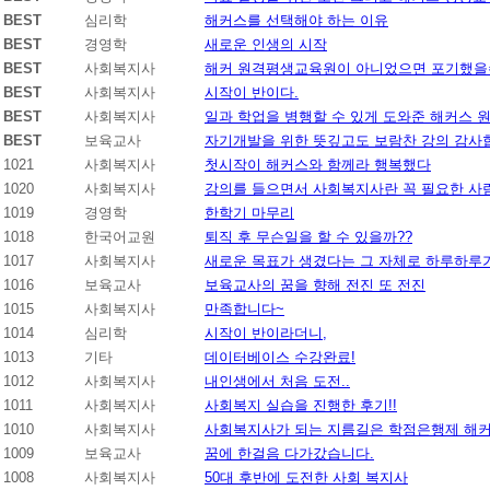
BEST
심리학
해커스를 선택해야 하는 이유
BEST
경영학
새로운 인생의 시작
BEST
사회복지사
해커 원격평생교육원이 아니었으면 포기했을
BEST
사회복지사
시작이 반이다.
BEST
사회복지사
일과 학업을 병행할 수 있게 도와준 해커스
BEST
보육교사
자기개발을 위한 뜻깊고도 보람찬 강의 감사
1021
사회복지사
첫시작이 해커스와 함께라 행복했다
1020
사회복지사
강의를 들으면서 사회복지사란 꼭 필요한 사람
1019
경영학
한학기 마무리
1018
한국어교원
퇴직 후 무슨일을 할 수 있을까??
1017
사회복지사
새로운 목표가 생겼다는 그 자체로 하루하루
1016
보육교사
보육교사의 꿈을 향해 전진 또 전진
1015
사회복지사
만족합니다~
1014
심리학
시작이 반이라더니,
1013
기타
데이터베이스 수강완료!
1012
사회복지사
내인생에서 처음 도전..
1011
사회복지사
사회복지 실습을 진행한 후기!!
1010
사회복지사
사회복지사가 되는 지름길은 학점은행제 해커
1009
보육교사
꿈에 한걸음 다가갔습니다.
1008
사회복지사
50대 후반에 도전한 사회 복지사