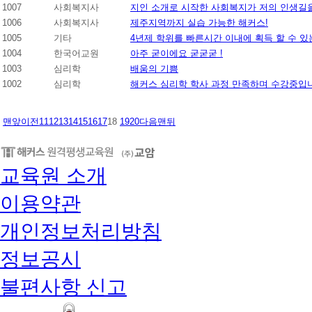
1007
사회복지사
지인 소개로 시작한 사회복지가 저의 인생길
1006
사회복지사
제주지역까지 실습 가능한 해커스!
1005
기타
4년제 학위를 빠른시간 이내에 획득 할 수 있
1004
한국어교원
아주 굳이에요 굳굳굳 !
1003
심리학
배움의 기쁨
1002
심리학
해커스 심리학 학사 과정 만족하며 수강중입
맨앞
이전
11
12
13
14
15
16
17
18
19
20
다음
맨뒤
교육원 소개
이용약관
개인정보처리방침
정보공시
불편사항 신고