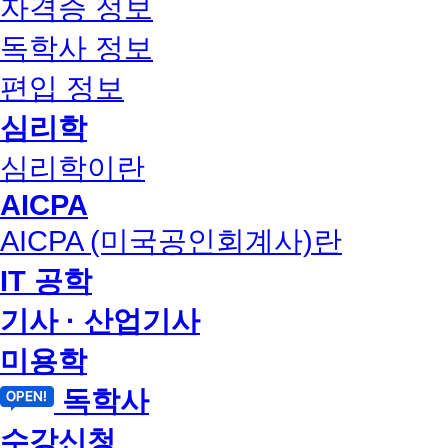
자격증 정보
독학사 정보
편입 정보
심리학
심리학이란
AICPA
AICPA (미국공인회계사)란
IT 공학
기사 · 산업기사
미용학
독학사
수강신청