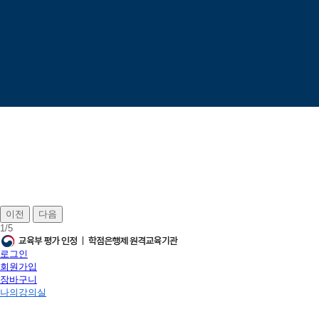
이전
다음
1
/
5
로그인
회원가입
장바구니
나의강의실