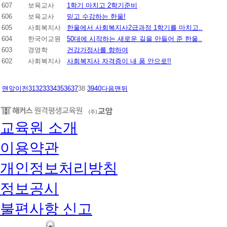
607
보육교사
1학기 마치고 2학기준비
606
보육교사
믿고 수강하는 한울!
605
사회복지사
한울에서 사회복지사2급과정 1학기를 마치고..
604
한국어교원
50대에 시작하는 새로운 길을 만들어 준 한울..
603
경영학
건강가정사를 향하여
602
사회복지사
사회복지사 자격증이 내 품 안으로!!
맨앞
이전
31
32
33
34
35
36
37
38
39
40
다음
맨뒤
교육원 소개
이용약관
개인정보처리방침
정보공시
불편사항 신고