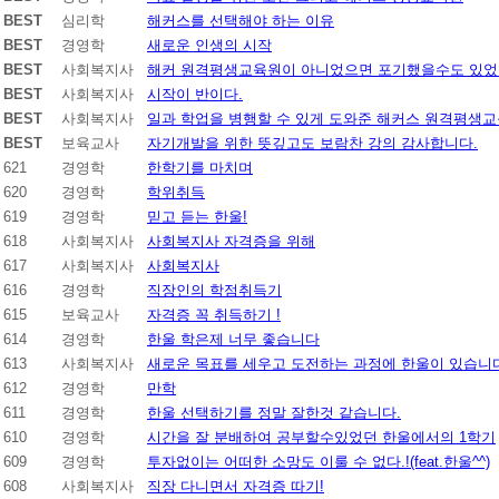
BEST
심리학
해커스를 선택해야 하는 이유
BEST
경영학
새로운 인생의 시작
BEST
사회복지사
해커 원격평생교육원이 아니었으면 포기했을수도 있었
BEST
사회복지사
시작이 반이다.
BEST
사회복지사
일과 학업을 병행할 수 있게 도와준 해커스 원격평생
BEST
보육교사
자기개발을 위한 뜻깊고도 보람찬 강의 감사합니다.
621
경영학
한학기를 마치며
620
경영학
학위취득
619
경영학
믿고 듣는 한울!
618
사회복지사
사회복지사 자격증을 위해
617
사회복지사
사회복지사
616
경영학
직장인의 학점취득기
615
보육교사
자격증 꼭 취득하기 !
614
경영학
한울 학은제 너무 좋습니다
613
사회복지사
새로운 목표를 세우고 도전하는 과정에 한울이 있습니
612
경영학
만학
611
경영학
한울 선택하기를 정말 잘한것 같습니다.
610
경영학
시간을 잘 분배하여 공부할수있었던 한울에서의 1학기
609
경영학
투자없이는 어떠한 소망도 이룰 수 없다.!(feat.한울^^)
608
사회복지사
직장 다니면서 자격증 따기!