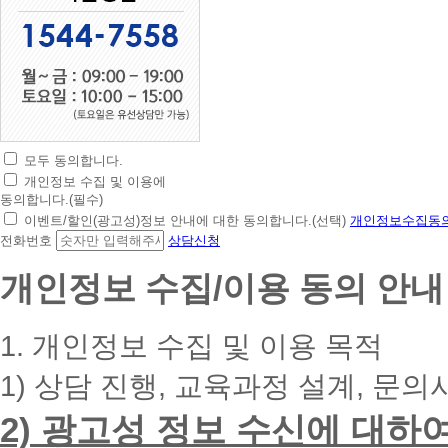
모두 동의합니다.
초
개인정보 수집 및 이용에
간
동의합니다.(필수)
편
이벤트/할인(광고성)정보 안내에 대한 동의합니다.(선택)
개인정보수집동의
상
전화번호
상담신청
담
신
개인정보 수집/이용 동의 안내
청
휴
대
1. 개인정보 수집 및 이용 목적
폰
번
1) 상담 진행, 교육과정 설계, 문의
호
를
2) 광고성 정보 수신에 대하
입
력