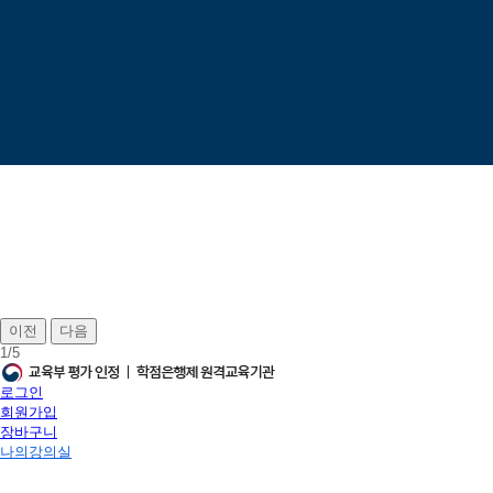
이전
다음
1
/
5
로그인
회원가입
장바구니
나의강의실