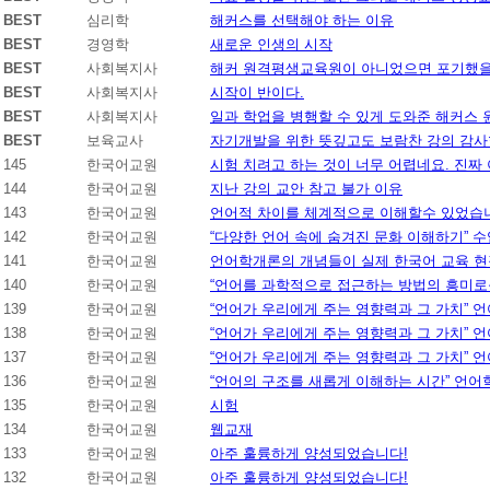
BEST
심리학
해커스를 선택해야 하는 이유
BEST
경영학
새로운 인생의 시작
BEST
사회복지사
해커 원격평생교육원이 아니었으면 포기했을
BEST
사회복지사
시작이 반이다.
BEST
사회복지사
일과 학업을 병행할 수 있게 도와준 해커스
BEST
보육교사
자기개발을 위한 뜻깊고도 보람찬 강의 감사
145
한국어교원
시험 치려고 하는 것이 너무 어렵네요. 진짜 
144
한국어교원
지난 강의 교안 참고 불가 이유
143
한국어교원
언어적 차이를 체계적으로 이해할수 있었습
142
한국어교원
“다양한 언어 속에 숨겨진 문화 이해하기” 
141
한국어교원
언어학개론의 개념들이 실제 한국어 교육 현
140
한국어교원
“언어를 과학적으로 접근하는 방법의 흥미로
139
한국어교원
“언어가 우리에게 주는 영향력과 그 가치” 
138
한국어교원
“언어가 우리에게 주는 영향력과 그 가치” 
137
한국어교원
“언어가 우리에게 주는 영향력과 그 가치” 
136
한국어교원
“언어의 구조를 새롭게 이해하는 시간” 언
135
한국어교원
시험
134
한국어교원
웹교재
133
한국어교원
아주 훌륭하게 양성되었습니다!
132
한국어교원
아주 훌륭하게 양성되었습니다!