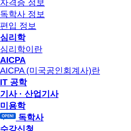
자격증 정보
독학사 정보
편입 정보
심리학
심리학이란
AICPA
AICPA (미국공인회계사)란
IT 공학
기사 · 산업기사
미용학
독학사
수강신청