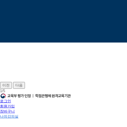
이전
다음
1
/
5
로그인
회원가입
장바구니
나의강의실