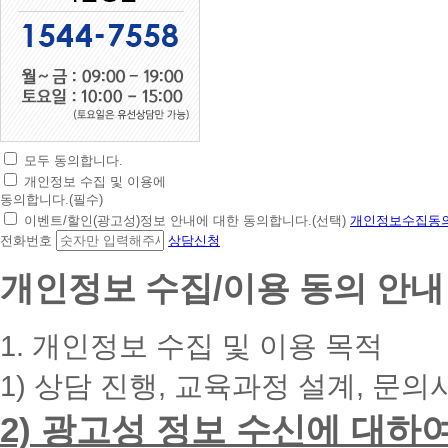
모두 동의합니다.
초
개인정보 수집 및 이용에
간
동의합니다.(필수)
편
이벤트/할인(광고성)정보 안내에 대한 동의합니다.(선택)
개인정보수집동의
상
전화번호
상담신청
담
신
개인정보 수집/이용 동의 안내
청
휴
대
1. 개인정보 수집 및 이용 목적
폰
번
1) 상담 진행, 교육과정 설계, 문의
호
를
2) 광고성 정보 수신에 대하
입
력