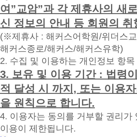
하
여”교암”과 각 제휴사의 새로
시
면
신 정보의 안내 등 회원의 취
빠
른
시
(※제휴사 : 해커스어학원/위더스
간
내
해커스종로/해커스/해커스유학)
에
전
2. 수집 및 이용하는 개인정보 항목
화
드
리
3. 보유 및 이용 기간 : 법
겠
습
적 달성 시 까지, 또는 이용
니
다.
을 원칙으로 합니다.
4. 이용자는 동의를 거부할 권리가
이용이 제한됩니다.