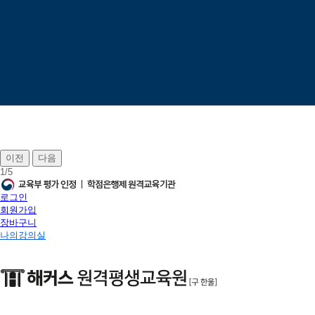
이전
다음
1
/
5
로그인
회원가입
장바구니
나의강의실