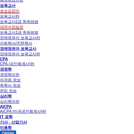
해외취업전망
보육교사
초보길잡이
보육교사란
보육교사2급 취득방법
대면수업일정
보육교사1급 취득방법
장애영유아 보육교사란
아동학사/전문학사
장애영유아 보육교사
장애영유아 보육교사란
CPA
CPA (공인회계사)란
경영학
경영학이란
자격증 정보
독학사 정보
편입 정보
심리학
심리학이란
AICPA
AICPA (미국공인회계사)란
IT 공학
기사 · 산업기사
미용학