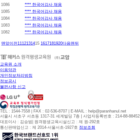
1086
**** 한국어강사 채용
1085
**** 한국어강사 채용
1084
**** 한국어강사 채용
1083
**** 한국어강사 채용
1082
**** 한국어강사 채용
맨앞
이전
11
12
13
14
15
16
17
18
19
20
다음
맨뒤
교육원 소개
이용약관
개인정보처리방침
정보공시
불편사항 신고
TEL : 1544-7558 | FAX : 02-536-8707 | E-MAIL : help@paranhanul.net
서울시 서초구 서초동 1317-31 세계빌딩 7층 | 사업자등록번호 : 214-88-88452
대표이사 : 김승범| 원격평생교육시설신고 : 제 원-292호
통신판매업신고 : 제 2014-서울서초-1927호
정보조회