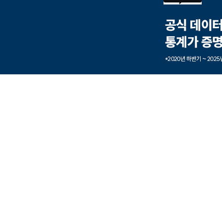
본문내용 바로가기
풋터 바로가기