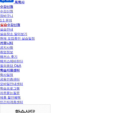
독학사
수강신청
수강신청
장바구니
1:1 문의
실습
수강신청
실습안내
실습장소 알아보기
현재 모집중인 실습일정
커뮤니티
공지사항
취업정보
해커스 후기
해커스에바란다
질의응답 Q&A
학습지원센터
학사일정
공동인증센터
모바일안내센터
학습프로그램
자주묻는질문
제휴 할인혜택
민간자격증센터