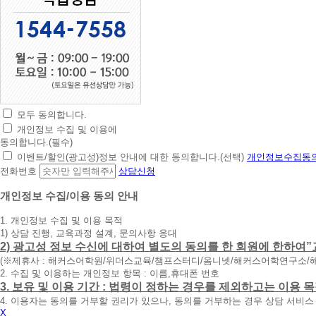
모두 동의합니다.
초
개인정보 수집 및 이용에
간
동의합니다.(필수)
편
이벤트/할인(광고성)정보 안내에 대한 동의합니다.(선택)
개인정보수집동의
상
전화번호
상담신청
담
신
개인정보 수집/이용 동의 안내
청
1. 개인정보 수집 및 이용 목적
휴
1) 상담 진행, 교육과정 설계, 문의사항 응대
대
2) 광고성 정보 수신에 대하여 별도의 동의를 한 회원에 한하여”
폰
(※제휴사 : 해커스어학원/위더스교육/챔프스터디/옴니넷/해커스어학연구소/
번
2. 수집 및 이용하는 개인정보 항목 : 이름,휴대폰 번호
호
3. 보유 및 이용 기간 : 법령이 정하는 경우를 제외하고는 이용
를
4. 이용자는 동의를 거부할 권리가 있으나, 동의를 거부하는 경우 상담 서비스
입
X
력