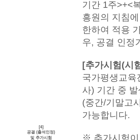
인
기간 1주>+
방
①
시
법
내
공
흥원의 지침에
정
동
1)
보
인
[로
한하여 적용 가
수
증
그
정
서
인]
:
우, 공결 인정기
로
>
학
그
[공
습
인
동
자
프
인
비
[추가시험(시험
로
증
밀
그
서
번
국가평생교육진
램
로
호
이
그
등
자
인]
사) 기간 중
기
동
클
본
설
릭
정
(중간/기말고
치
→
보
아
되
수
가능합니다.
이
지
정
디
만,
②
입
설
[4]
결
력
치
공결 (출석인정)
제
※ 추가시험이
후
했
및 추가시험
내