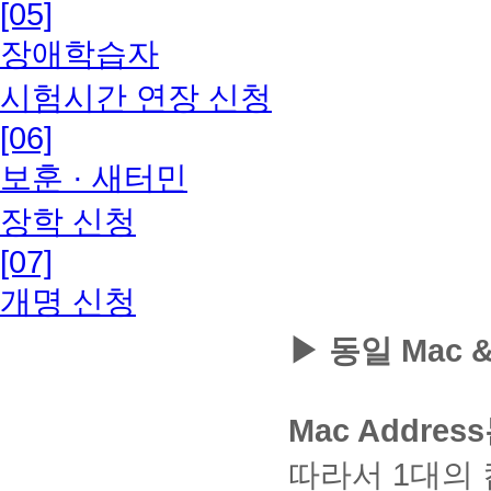
데
우
작
PC
[05]
부
능
팝
교
-
정의를
부
다.
성]
점수
서
이
경
니
습
:
90
이
성
정
합
업
나
안
-
인용
터
클
부여
워
지
우
다.
windows
니
분)
트
방
장애학습자
행
니
창
의
자
오
및 활
최
릭
10
가능
45
드/
에
②
다.
범
됩
법
위
다.
을
수
료
류
용할
이
종
④
분)
②
한
서
아
위
니
방
확
강
는
가
시험시간 연장 신청
경우
함
상
성
토
범
댓글
글
[공
래
:
다.
지
인
현
주
발
출처
께
의
적
론
위
작성
중
과
파
동
의
를
해
황
교
생
[06]
(참고
수
:
운
확
글
2회
간
제
일
인
[인
목
1
주
및
재
했
문헌
강
영
인
작
: 각
고
양
다
증
터
적
주
시
학
와
을
보훈 · 새터민
등)를
하
체
일
성
20%
사
식
운
서]
넷
으
차
기
습
부
시
명확히
반영
는
제
까
후
>
다
가
선
설
~
로
바
활
교
에
1
작성하
예)
학
(※
지
[등
장학 신청
운
능
택
정
3
공
랍
동
재
주
는
시기
본인
습
맥
가
록]
방
※
하
확
주
동
니
현
를
차
화
OS
바랍니
글 0
자
능
클
[07]
법
자
여
인
차
인
~
에
다.
황
요
면
과
다.
개,
들
합
릭
유
발
방
강
7
증
서
※
을
양
캡
제
③ 직
댓글
과
니
개명 신청
로
급
①
법
의
주
서
는
팝
확
한
쳐
작
장에서
1개
자
다.
운
가
[토
에
내
차
로
족
업
인
자
및
성
제출할
를
유
양
능
론]
따
①
용
강
로
▶ 동일 Mac & 
지/
차
할
료
사
시
시에는
작성
롭
식
공
클
라
[성
및
의
그
중
단
수
집
진
유
파일
한
게
사
동
릭
설
적
응
내
인
(PDF)
간/
기
있
등
의
문서보
경우
이
용
인
②
정
조
용
용
하
으
기
능
습
의
사
안설정
최대
야
가
증
[토
을
회]
문
및
여
로
Mac Addr
말
해
니
이
20%
항
이 될
기
능
서
론
변
클
제
응
MP3
야
의
시
제
다.
미
수 있
를
(레
를
방]
경
릭
가
파
요
강
-
강
점수
험
방
지
습니
나
따라서 1대의 
포
이
입
했
②
출
일
문
의
개
의
부여
응
법
파
다.
눌
트
동
장
음