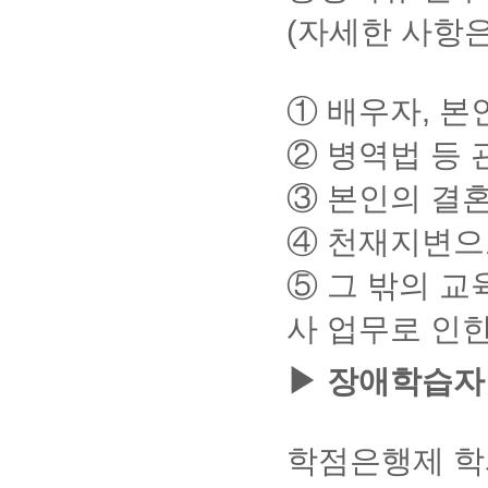
릭
내
인
능
(자세한 사항은
정
해
③
보
주
장
시
바
기
구
① 배우자, 
바
니
랍
:
② 병역법 등 
니
수
다.
강
①
신
③ 본인의 결
위
청
의
을
④ 천재지변으
[인
희
터
망
⑤ 그 밖의 교
넷
하
설
는
사 업무로 인
정
과
확
목
인
을
▶ 장애학습자
방
장
법]
바
에
구
따
니
학점은행제 학
라
에
인
담