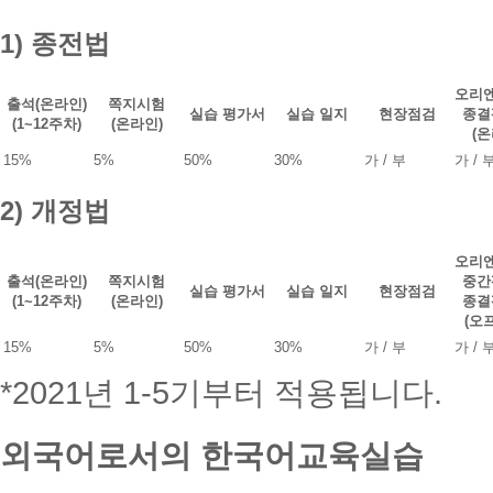
강
상
의
으
1) 종전법
실]
로
클
출
릭
력
오리
>
출석(온라인)
쪽지시험
가
실습 평가서
실습 일지
현장점검
종결
[전
(1~12주차)
(온라인)
능
(온
자
④
민
15%
5%
50%
30%
가 / 부
가 / 
수
원
료
실]
2) 개정법
증
클
:
릭,
수
전
오리
료
자
출석(온라인)
쪽지시험
중간
완
실습 평가서
실습 일지
현장점검
민
(1~12주차)
(온라인)
종결
료
원
(오
한
또
과
15%
5%
50%
30%
가 / 부
가 / 
는
목
해
*2021년 1-5기부터 적용됩니다.
을
당
대
사
상
유
으
외국어로서의 한국어교육실습
에
로
따
출