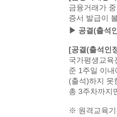
행
로
인
금융거래가 중
인
그
창
터
램
이
넷
증서 발급이 
을
계
뱅
확
속
킹
인,
▶ 공결(출석인
에
뜨
다
서
운
지
공
로
않
동
드
는
[공결(출석인정
인
받
경
증
을
우
서
국가평생교육진
수
발
있
해
급
습
준 1주일 이
커
니
공
스
다.
(출석)하지 못
사
동
(무
이
인
료
총 3주차까지만
트
설
증
접
치
서
속
프
로
후
로
※ 원격교육기
그
로
그
그
인
램)