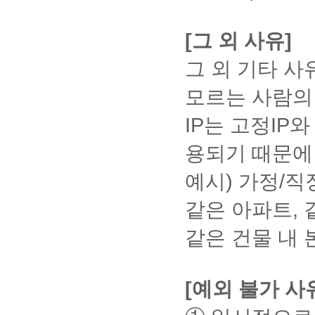
볼 수
>
하
다.
강
용량은
엣
내
침해
명 체
에
일
정
에
님
작
있습
20MB
여
기
지
용
공
하는
크 후
서
이
됩
저
궁
까지
성
니다.
답
간
창
공
은
동
내용
응시
만
전
[그 외 사유]
니
장
금
가능합
③ 유
변
내
①
우
동
예
인
은
할 수
참
에
다.
하
해
니다.
의사
받
에
[성
측
인
고
증
예고
있습
여
공
(1
지
*20MB
요
그 외 기타 사
항을
을
필
적
상
증
없
서
없이
니다.
가
동
초
넘는
않
게
꼼꼼
수
히
조
단
서
이
신
삭제
※PC
능)
인
라
파일은
도
시
하게
있
다
희]
모르는 사람의
…
로
삭
청
될
네크
삼
증
도
압축하
록
판
확인
습
운
클
클
그
제
및
수
워크
성
서
미
여 제
주
공
하신
니
받
릭
릭
인
될
발
IP는 고정IP
있습
오류
인
를
수
출하시
의
동
후 동
다.
아
→
②
여
수
급
니
및 사
터
준
강
기 바
해
인
*
설
의란
주
[최
부
있
절
다.
용 미
넷,
비
시
용되기 때문에 
랍니
주
증
단,
정
에 서
시
종
를
습
차
⑤
숙으
아
해
출
다.
세
센
타
→
명 체
길
성
확
니
를
타인
로 인
이
주
석
② 제
요.
예시) 가정/
좌
터
인
크 후
바
적
인
다.
확
최
의
쪽
해 발
폰
시
인
출된
공
측
의
응시
랍
조
할
인
종
의견
지
생한
사
기
정
①
과제는
동
탭
저
할 수
같은 아파트, 
니
회]
수
할
성
또는
시
오류
파
바
불
[수
과제
인
개
작
있습
다.)
클
있
수
적
정의
험
는 교
리,
랍
가)
업
마감일
증
인
권,
니다.
릭
같은 건물 내 
습
있
-
확
를
응
육원
네
니
참
다음날
서
정
초
※PC
수
확
니
습
강
인
인용
시
에서
이
다.
여
교수님
발
보,
상
네크
업
인
다.
니
의
방
및
방
처리
버
도]
꼐서
급
검
권
워크
참
*
다.
수
법
활용
법
가 불
어
클
직접
이
색
및
최
오류
여
[예외 불가 사
강
할
가능
플
공
릭
채점합
력
및
권
종
및 사
도
완
경우
합니
(안
결,
②
니다.
이
서
리
성
용 미
게
료
출처
다.
드
추
[글
오류파
전