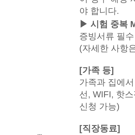
다. 문
청
작
④ 답
릭
②
랍
를
로
니다.
서 보
하
성
안이
②
야 합니다.
엣
니
제
토론
⑤
안 처
는
한
모두
[교
수
지
다.
출
유의
단,
리된
것
게
입력
육
업
창
(인
할
사항
응시
▶ 시험 중복 
과목은
이
시
되지
원
참
우
터
수
을
시간
열람이
가
글]
않을
에
여
측
넷
있
확인
을 모
불가능
장
확
증빙서류 필수
경우
문
도
상
연
습
해주
두 소
하기
편
인
시험
의
댓
단
결
니
시기
진할
때문에
리
③
지 제
하
(자세한 사항은
…
글
상
다.
바랍
경우
0점 처
합
의
출은
기]
클
작
태
니
시험
학
리됩니
니
견
불가
클
릭
성
가
다.
지는
습
다.
다.
을
능합
릭
→
방
불
⑦
자동
설
TIP
④ 과
확
설
니다.
③
[가족 등]
법
안
타인
1.
제출
계
목을
인
정
⑤
시
정
거
의
됩니
관
착각하
하
→
단,
스
할
가족과 집에서 
래
글을
다.
련
여 잘
고
좌
응시
템
경
은
그대
문
못 제
①
본
측
시간
오
우,
행
로
의
선, WIFI, 
출할
[시
인
탭
을 모
류
불
방
복사
가
경우에
험]
의
쿠
두 소
등
안
문
해서
있
는 0점
클릭
의
키
신청 가능)
진할
문
정
시
제출
을
처리입
> 시
견
및
경우
의
학
한
신
(도
경
니다.
험결
을
사
시험
사
습
시
분
움)
우
과 확
작
이
지는
항
설
간
증,
할
글
인기
성
트
[직장동료]
자동
을
계
만
도
경우
작
간에
후
권
제출
교
1:1
큼
장,
감점