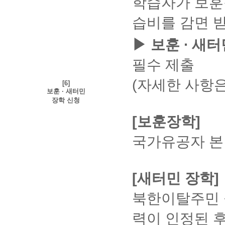
학습자가 보훈
클
확
릭
인
습비를 감면 받
하
①
여
수
▶ 보훈 ∙ 새
설
강
치
증
진
필수 제출
명
행
서
③
:
(자세한 사항은
[6]
모
현
보훈 · 새터민
든
재
장학 신청
인
수
터
강
[보훈장학]
넷
중
창
인
국가유공자 본
종
과
료
목
또
을
는
대
[새터민 장학]
컴
상
퓨
으
북한이탈주민 
터
로
재
출
부
력
력이 인정된 후
팅
가