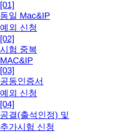
사
화
단
:
지
중
해
[01]
서
단, 한
규
권
총
인
장
야
예)
인
획
법
개,
항
1
쪽
되
에
요
주
26
주
국어교
정
문
절
이
만
우
방
서]
댓글
은
회,
지,
서
한
시
문
동일 Mac&IP
었
제
원과정
(교
제
차
가
성
리
법
클
0개
필
개
중
주
내
기
제
바
은 과
육
로
의
습
능
적
은
릭
를
수
관
간,
제
용
바
단
로
목 특
부
인
필
예외 신청
합
확
행
니
개
작성
확
식
기
1
바
을
랍
확
수성을
제
해
요
니
인
이
강
다.
한
5
인
말
회
로
공
니
2023-
인
반영하
주
유
다.
가
[02]
주
전
문
경우
해
60
시
9
확
지
다
여 초
교
무
※
능
①
거
강
항
①
최대
주
분
험
호)
-
인
하
과 감
재
에
맥
합
시험 중복
[과
래
의
을
60%
학
시
동
제
에
강
오
점을
및
따
①
OS
니
제]
은
의
30
계
습
기
안
외
근
의
니
예외
에
부
라
[토
다.
클
행
분
MAC&IP
점수
획
자
바
응
그
거
실
팝
적용합
서
교
일
론]
-
릭
일
동
부여
서
님
랍
시
외
하
입
업
니다. *
는
재
강
정
클
[03]
②
경
안
가능
를
의
니
할
평
여
장
차
표지
휴
를
의
처
릭
표
우,
응
본인
확
PC
다.
수
가
대
은
단
및 목
대
별
평
리
②
공동인증서
내
우
시
정
글 2
인
※
있
항
리
개
기
차는
폰
도
가
기
[토
의
리
할
보
개,
하
공
습
목
출
강
능
분량에
인
판
는
간
론
제
은
수
를
예외 신청
댓글
여
지
니
참
석
일
을
포함되
증
매
기
이
방]
출
행
있
확
0개
과
사
다.
여
및
일
해
지 않
을
하
말
소
입
양
개
습
인
를
목
[04]
항
(단,
가
대
주
제
습니
통
지
고
요
장
식
인
니
해
작성
을
은
장
토
능
리
일
하
다.
해
않
사
될
③
(첨
인
다.
주
한
이
공결(출석인정) 및
수
애
론
브
시
전
여
② 타
진
습
일
수
[토
부
증
(장
시
경우
해
시
인
게
라
험
부
무
인의
행
니
주
있
론
파
센
애
기
최대
할
로
의
시
추가시험 신청
우
등
터
조
의견
가
다.
일
습
글
일)
터
인
60%
바
수
업
경
글
저
의
가
건
-
또는
능
전
니
작
의
에
페
의
랍
있