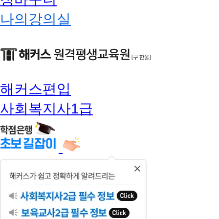
나의강의실
해커스편입
사회복지사1급
닫
기