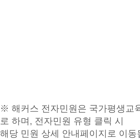
나
육
동
:
사
의
쪽
원
인
원
이
강
지,
은
증
하
의
트
중
국
원
서
는
실
간,
가
는
하
강
발
강
기
평
윈
강
는
의
의
급
말
생
의
도
강
의
실
시
교
방
교
수
의
우
[강
입
험
육
안
법
강
의
7
의
장
-
포
진
(강
방
[강
&
실
시
상
함
흥
의
주
법
의
마
입
띄
세
유
모
원
자
거
-
실
장]
쪽
이
워
한
형
든
평
공
료)
래
입
클
:
지
학
지
크
①
① 과
평
가
동
확
은
장]
릭
개
는
사
[과
제 분
가
인
시
로
인
인
행
클
>
관
①
①
팝
일
제]
량은
항
정
증
방
험
홈
소
[공
릭
식
[토
보인
업
정
클
A4 단
목
학
서
법
페
-
응
프
>
지
20
론]
글
을
은
릭
면 기
참
습
-
로
강
이
왼
사
개
시
트
클
작성
통
강
②
준으로
여
과
본
-
그
의
지
쪽
※ 해커스 전자민원은 국가평생교
+
과
항]
방
엣
릭
1회
해
의
과
2페이
가
정
교
문
인
평
에
목
주
제
확
:
②
학
실
법
지
제
지 이
능
운
육
의
후
가
서
토
록
관
주
인,
60%
로 하며, 전자민원 유형 클릭 시
토
습
에
페
상 ~ 3
애
영
원
사
에
강
를
발
론
에
식
제
반영
※
론
에
서
유
이
페이지
플
에
은
항
의
완
급
최
6
주
[강
확
예)
공
페
관
확
해당 민원 상세 안내페이지로 이동
형
지
이내입
사
관
저
은
실
개
료
가
제
의
적
인
본인
지
이
:
한
인
PC
에
니다. *
한
작
확
=
입
해
능
확
계
방
글 1