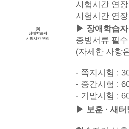
시험시간 연장
터
아
넷
결
시험시간 연장 
설
제
정
가
확
능
▶ 장애학습자
[5]
인
④
장애학습자
②
학
증빙서류 필수
시험시간 연장
공
습
동
종
(자세한 사항은
인
료
증
강
서
의
:
로
학
- 쪽지시험 : 3
그
습
인
종
프
- 중간시험 : 6
료
로
된
그
- 기말시험 : 6
강
램
의
수
목
▶ 보훈 ∙ 새
동
록
설
과
치
점
URL
을
수