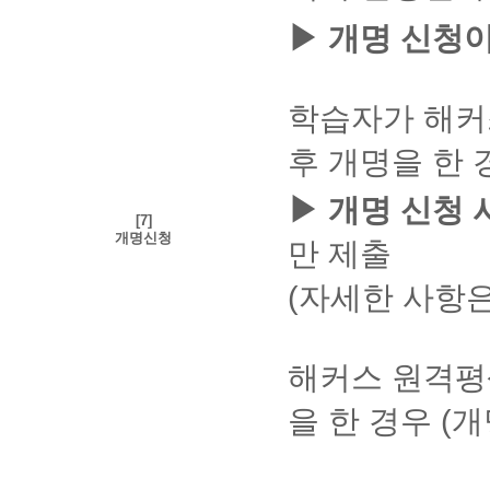
④
능
▶ 개명 신청이
다
②
시
교
해
육
커
비
학습자가 해커
스
납
사
입
이
후 개명을 한 
증
트
명
에
서
▶ 개명 신청 
접
:
[7]
결
속
개명신청
만 제출
제
하
한
여
과
(자세한 사항은
공
목
동
중
인
개
증
강
해커스 원격평
서
완
로
료
그
을 한 경우 (
된
인
과
진
상
목
행
세
대