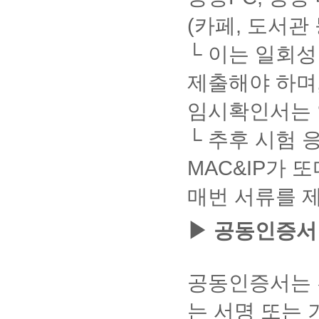
기
초
우
신청]
1
은
화
상
(카페, 도서관
출
개
> 작
경
③
권
석
의
성
우
엣
및
과
아
└ 이는 일회성
지
권
락
이
인
창
리
으
디
제출해야 하며
터
우
를
로
당
넷
측
침
'F'입
최
임시확인서는 
뱅
상
해
니
대
킹
단
하
다.
5
…
에
는
└ 추후 시험 
개
클
가
내
까
릭
입
용
지
MAC&IP가 
→
되
은
사
설
어
예
용
매번 서류를 
정
있
고
가
→
는
없
능.
좌
경
이
이
▶ 공동인증서
측
우
삭
를
탭
은
제
초
개
행
될
과
인
홈
수
할
공동인증서는 
정
페
있
경
보,
이
습
우
는 서명 또는
검
지
니
해
색