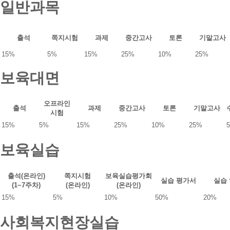
안
일반과목
증
상
내
명
으
내
서
로
용
발
출
출석
쪽지시험
과제
중간고사
토론
기말고사
및
급
력
양
가
15%
5%
15%
25%
10%
25%
식
능
확
③
보육대면
인
성
[해
적
커
증
오프라인
스
출석
과제
중간고사
토론
기말고사
명
시험
원
서
격
15%
5%
15%
25%
10%
25%
:
평
최
생
종
보육실습
교
성
육
적
원]
확
출석(온라인)
쪽지시험
보육실습평가회
로
실습 평가서
실습
인
(1~7주차)
(온라인)
(온라인)
그
한
인
15%
5%
10%
50%
20%
과
>
목
[나
을
사회복지현장실습
의
대