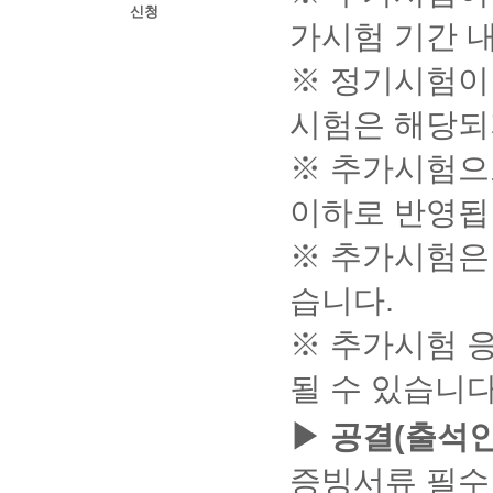
로
음
신청
역
가시험 기간 내
그
에
:
인
도
결
클
공
※ 정기시험이
제
릭
동
예
2)
인
정
시험은 해당되
[인
증
내
증
서
역
※ 추가시험으로
서
로
과
선
그
결
택]
이하로 반영됩
인
제
→
창
완
인
이
※ 추가시험은
료
증
뜨
내
서
지
역
습니다.
비
않
의
밀
으
거
※ 추가시험 
번
면
래
호
아
명
입
될 수 있습니다
래
세
력
순
서
후
서
▶ 공결(출석인
등
확
대
출
인
로
력
증빙서류 필수
클
확
가