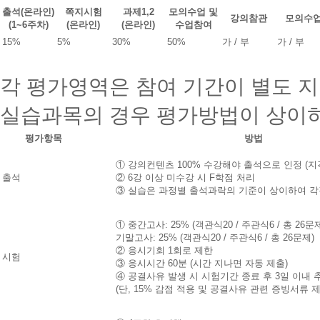
라
력
출석(온라인)
쪽지시험
과제1,2
모의수업 및
신
강의참관
모의수
가
(1~6주차)
(온라인)
(온라인)
수업참여
청
능
서
15%
5%
30%
50%
가 / 부
가 / 부
해
및
커
증
스
빙
각 평가영역은
참여 기간이 별도 
전
서
자
류
실습과목의 경우 평가방법이 상이하
도
가
서
다
평가항목
방법
관,
르
국
므
① 강의컨텐츠 100% 수강해야 출석으로 인정 (지
회
로,
출석
② 6강 이상 미수강 시 F학점 처리
도
반
③ 실습은 과정별 출석과락의 기준이 상이하여 각
서
드
관
시
링
정
① 중간고사: 25% (객관식20 / 주관식6 / 총 26문
크
확
기말고사: 25% (객관식20 / 주관식6 / 총 26문제)
해
를
한
② 응시기회 1회로 제한
커
제
시험
내
③ 응시시간 60분 (시간 지나면 자동 제출)
스
공
용
④ 공결사유 발생 시 시험기간 종료 후 3일 이내
도
하
을
(단, 15% 감점 적용 및 공결사유 관련 증빙서류 
서
여
확
관
다
인
양