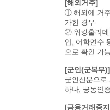
가
[해외거주]
직
다.
(2
접
기
개
① 해외에 거
방
본
사
문
프
이
>
가한 경우
로
트)
은
그
행
램
공
② 워킹홀리데이
창
설
동
구
치
업, 어학연수 
인
에
:
증
서
PC
으로 확인 가능
인
를
서
터
사
로
넷
용
그
뱅
하
인
[군인(군복무)]
킹
여
시,
신
강
공
청
의
군인신분으로 
서
수
동
작
강
인
하나, 공동인
성
시
증
>
필
서
해
수
로
당
인
[금융거래중지
은
그
프