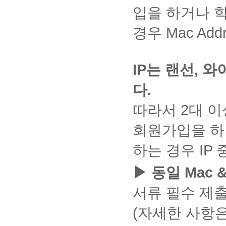
[강
제
과
제
수
강
:
평
가능
시
일
④ 채
수
구
입을 하거나 학
식
③
에
의
됩
함
가
강
인
일
가
본인
불
을
점기준
있
성
디
다
도
평
니
께
출
및
터
부
진
글 0
가,
함
및 감
는
형
스
른
수
가]
다.
경우 Mac Ad
제
제
시
넷
터
행
개,
그
께
점기준
공
식
크
학
강
클
난
공
됩
험
옵
매
방
댓글
외
첨
에 따
간
은
또
습
이
릭
이
됩
니
응
션
주
법
2개
평
부
라 공
입
준
는
자
불
③
도
니
다.
>
2
시,
를
가
할
정하게
니
수
하
가
가
[설
:
IP는 랜선, 
개
개
다.
기
과
작성
항
수
평가하
다.
해
드
하
작
능
문
-
인
의
말
제
한
목
있
므로
-게
1
주
디
토
성
하
하
강
정
강
고
제
다.
경우
참
습
반드시
시
문
세
스
론
한
다
기]
의
보
의
사
출
최대
여
니
과제
글
제
요)
크
댓
게
면
클
실
>
>
가
등
40%
가
다.
+
따라서 2대 이
유의사
/
에
글
시
마
9
릭
팝
은
①
오
의
에
댓
능)
중
항을
①
주
저
작
글
이
업
최
[과
픈
①
점수
평
글
3
크
확인해
[게
회원가입을 하거
차
장
성
확
크
차
종
제]
되
[성
부여
가
문
5
롬,
주시기
~
시
해
방
인
로
단
성
클
고,
적
가능
개
항
제
마
14
바랍니
판]
주
법
④
소
사
적
하는 경우 IP
릭
출
조
③
작
/
목
이
주
다.
클
세
[댓
프
용
확
②
석
희]
상
작성
성
에
크
차
⑤ 인
릭
요.
글]
트
체
인
[과
1
인
클
한
(게
참
▶ 동일 Mac 
로
강
터넷
②
이
클
엣
크
일
문
제
정
릭
글은
시
여
수
소
의
블로그
[교
동
릭
지
박
이
제
방]
기
②
수정
글
할
업
프
내
및 대
서류 필수 제
수
식
후
가
스
지
입
간
[최
이
만
①
수
참
트
용
행,유
님
디
본
아
해
난
장
은
종
가능
또
[시
있
여
엣
및
료 사
궁
시
인
(자세한 사항은
닌
제
후
③
오
성
합니
는
험]
습
도
지,
응
이트를
금
크
의
크
>
입
[첨
픈
적
다. *
댓
클릭
니
란?
웨
용
이용하
해