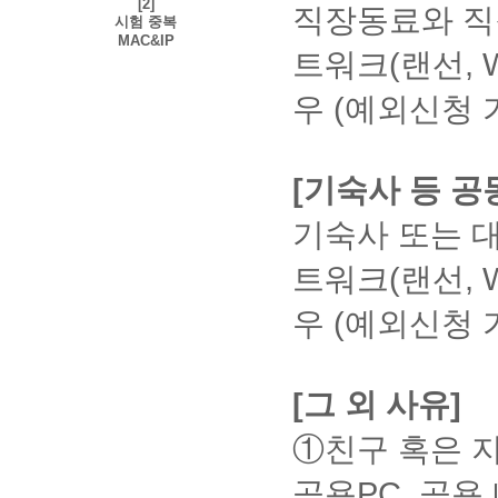
성
확인
[의
[2]
한
문
됩니
육
직장동료와 직장
출
통
또는
을
시험 중복
시
할 수
→
견
의
다.
원
석
장
0점
통
MAC&IP
사
험
있습
달
으
①
트워크(랜선, 
인
을
처리
해
이
결
니다.
기]
로
[시
정
지
될
답
트
과
② 이
클
전
험]
이
참
수
우 (예외신청 
변
사
확
의신
릭
달
클릭
누
해
교
있습
받
용
인
청이
하
> 시
락
주
육
니
을
권
필요
고
험결
될
세
원
다.
수
한
할 경
답
과 확
수
요.
문
있
[기숙사 등 공
탭
우에
변
인기
있
의
→
습
는
받
간에
인
습
하
모
니
[시
기숙사 또는 대
을
확인
니
터
기
든
다.
험] >
수
시
할 수
다.)
게
사
넷
[이의
학
있
트워크(랜선, 
험
있습
-
시
이
신청]
뱅
습
습
최
결
니다.
판
트
> 작
PC
킹
니
종
과
② 이
우 (예외신청 
→
관
성
다.
에
출
확
의신
hackersHakjum.com,
리
*
paranhanul.net
석
인
청이
가
:
단,
탭
률
필요
입
PC
타
→
이
할 경
와
[그 외 사유]
되
사
인
80%
우에
이
어
용
의
미
는
동
①친구 혹은 지
권
저
있
만
[시
기
한
작
일
지
험] >
기
공용PC, 공용
초
권,
경
[이의
않
는