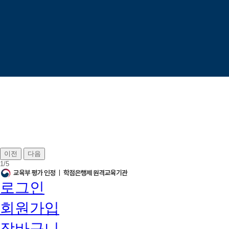
이전
다음
1
/
5
로그인
회원가입
장바구니