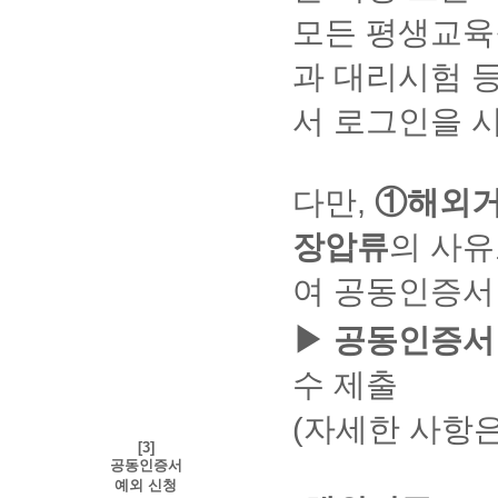
에
다.
당
및
모든 평생교육
서
페
서
공
이
비
과 대리시험 
동
지
스
인
에
→
증
서 로그인을 
서
추
서
학
적
발
습
방
급/
자
지
재
스
다만,
①해외거
탭
발
스
→
급
예
로
장압류
의 사유
이
외
삭
가
→
제
여 공동인증서
능
사
하
합
이
여
수
니
트
▶ 공동인증서
추
강
다.
추
가
환
가
가
등
수 제출
경
까
선
록
설
운
택
할
(자세한 사항은
정
→
거
수
hackersHakjum.com,
[3]
래
있
paranhanul.net
공동인증서
은
습
추
예외 신청
행
니