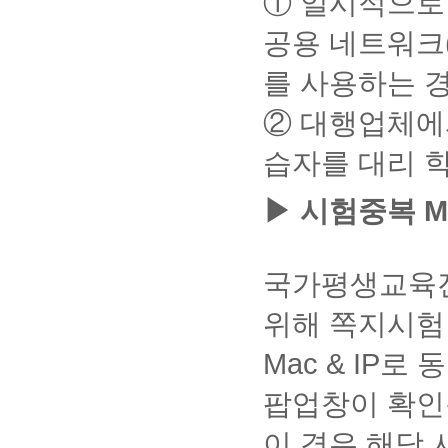
① 일시적으로 
비
를
적
숙으
시
후
(참
시험
로
가
쓰
일 발
혀
스
침
은
로 인
글
출
정
고문
응시
이
시
기]
견 시
공용 네트워크(
없
→
해
이
해 발
작
석
기
헌
중 오
드
험,
클
검
에는
는
하
의
생한
성
여
시
등)
류 발
만
중
릭
색
과제
경
는
신
를 사용하는 
오류
방
부
험
를
생 시
가
복
③
데
제출기
우
내
청
는 교
법
에
과
응
명확
IP,
교육
능),
[확
이
간이
가
용
이
육원
② 대행업체에
'출
제
개
시
히
원 운
크
인]
터
아니기
까
은
불
에서
석'으
제
명,
방
작성
영시
롬
클
지
때문에
운
예
가
처리
로
출
공
습자를 대리 
법
하시
간에
릭
우
별도
거
고
가 불
표
시
인
기
조치
기
추가
래
①
없
가능
기
유
인
바랍
가능
→
제출이
은
[수
이
합니
▶ 시험중복 MA
가
의
증
지
니
합니
불가능
행
업
삭
다.시
변
사
서
울
다.
다.
합니
에
참
제
험 응
경
항
예
전
항
⑥
④ 답
다.
방
여
될
시 중
되
외
자
목
채점
안이
③ 직
문
도]
수
오류
국가평생교육진
는
등
민
선
기준
모두
장에서
하
클
있
발생
지
민
원
택
및
입력
제출할
여
릭
습
시 교
위해 쪽지시험 
꼭
원
→
실
감점
되지
시에는
공
②
니
육원
지
확
을
기준
않을
파일
동
[다
다.
운영
금
인
신
에
경우
Mac & IP로
문서보
인
른
시간
①
지
해
청
따라
시험
안설정
증
학
에 조
[게
우
주
하
공정
지 제
이 될
서
습
팝업창이 확인
치 가
시
기
시
고
하게
출은
수 있
를
자
능합
판]
선
기
서
평가
불가
습니
신
가
니다.
이 경우 해당
클
택
바
류
하므
능합