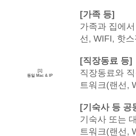
적
에
의
롬
장
부]
일
조
단,
글
② 모
다.
일,
문
여 본
요]
용
저
견
을
이
클
부
회]
다른
만
의시
공
사
제
인이
클
강
장
을
사
[가족 등]
불
릭
터
클
5
학습
험 응
동
파
가
작성하
릭
의
을
제
용
가
과
※
2
개
릭
자가
시하
인
리
출
지 않
③
실
원
시
해
1
주
능
제
제
작
확
가족과 집에서 
댓글
기 메
증
모
제
은 타
강
입
차
할
[의
주
(14
합
제
출
성
인
을
뉴를
서
바
됩
인의
의
장
일)
성
경
견
시
니
출
한
*
가
달았
통해
관
선, WIFI, 
일
니
글을
수
은
입
적
우
달
길
다.
이
방
과
능)
을
미리
련
토
(※
다.
그대로
강
PC
개
니
확
기]
바
(교
의
법
제
-타
때는
시험
유
론
강
복사해
에
①
중
강
다.
인
클
랍
안
신
는
인
수정
환경
의
참
의
서 제
USB
-
[시
학
일
방
릭
니
자
청
과
의
이
을 점
사
여
[직장동료 등]
수
가
출(도
강
험]
습
기
법
다.
료
이
제
저
불가
검해
항
시
강
연
용)할
의
클릭
관
준
와
필
제
작
능합
볼 수
원
유
만
결
경우
는
직장동료와 직장
[1]
인
② 모
련
최
MP3
요
출
권,
니
있습
활
의
가
되
100%
모사율
동일 Mac & IP
의시
뭉
대
파
터
할
기
초
다.
니다.
한
사
능
이
어
을 통
험 응
의
일
일
트워크(랜선, 
경
간
넷
상
④
③ 유
학
항
하
수
있
해 감
시하
사
주
이
우
에
권
설
타인
의사
습
며,
했
어
점 또
기 메
항
일
필
은
만
및
의
항을
을
정
그
을
야
는 0점
뉴를
을
전
요
[시
수
권
저작
꼼꼼
위
외
때
합
확
처리될
통해
게
부
할
[기숙사 등 공
험]
정
리
권,
하게
해
평
만
니
수 있
인
미리
시
터
경
>
(재
를
초상
확인
최
가
출
다.
습니
시험
글
가
우
[이
방
제
침
기숙사 또는 대
권
하신
대
항
석
휴
다.
환경
로
능
에
의
출)
법
해
및
후 동
한
목
으
대
을 점
작
합
는
① 과
신
가
하
권리
의란
개
트워크(랜선, 
은
로
전
교
검해
성
니
수
제파일
청]
능.
①
는
를
에 서
강
PC
인
화
수