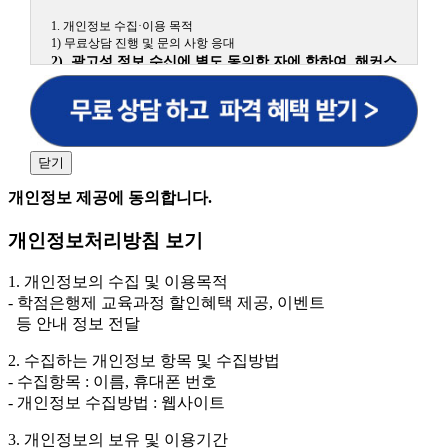
1. 개인정보 수집·이용 목적
1) 무료상담 진행 및 문의 사항 응대
2) 광고성 정보 수신에 별도 동의한 자에 한하여 해커스
원격평생교육원을 비롯한 해커스 교육그룹의 새로운 서
비스 신상품이나 이벤트, 최신 정보 안내 등 신청자의 취
향에 맞는 최적의 서비스를 제공하기 위함.
(해커스교육그룹: 해커스인강, 해커스프랩, 해커스톡, 해커스중국
어, 해커스일본어, 해커스잡, 해커스금융, 해커스임용, 해커스공무
닫기
원, 해커스경찰, 해커스소방, 해커스공인중개사, 해커스주택관리
사, 해커스편입 등)
개인정보 제공에 동의합니다.
2. 개인정보 수집·이용 항목: 이름, 휴대폰번호
개인정보처리방침 보기
3. 개인정보 보유/이용 기간: 법령상 정하는 경우를 제
외하고는 회원탈퇴 시까지 이용 및 보관합니다. 단, 비회
1. 개인정보의 수집 및 이용목적
원이거나 상담 시로부터 3년 이내 탈퇴하는 자의 경우,
- 학점은행제 교육과정 할인혜택 제공, 이벤트
소비자 불만 또는 분쟁처리를 위해 3년간 보관합니다.
등 안내 정보 전달
4. 신청자는 개인정보 수집·이용을 거부할 수 있습니다. 단, 거부
2. 수집하는 개인정보 항목 및 수집방법
의 경우에는 상담 신청이 제한됩니다.
- 수집항목 : 이름, 휴대폰 번호
- 개인정보 수집방법 : 웹사이트
3. 개인정보의 보유 및 이용기간