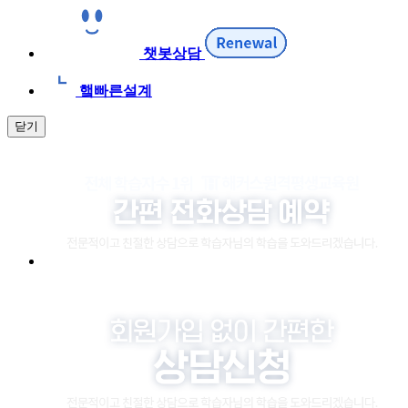
챗봇상담
햌빠른설계
닫기