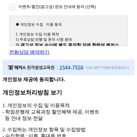
이벤트/할인(광고성) 정보 안내에 동의 (선택)
◆ 개인정보 수집 · 이용 동의
1. 개인정보 수집·이용 목적
1) 무료상담 진행 및 문의 사항 응대
2) 광고성 정보 수신에 별도 동의한 자에 한하여 해커스
원격평생교육원을 비롯한 해커스 교육그룹의 새로운 서
전화상담 예약하기
비스 신상품이나 이벤트, 최신 정보 안내 등 신청자의 취
향에 맞는 최적의 서비스를 제공하기 위함.
(해커스교육그룹: 해커스인강, 해커스프랩, 해커스톡, 해커스중국
어, 해커스일본어, 해커스잡, 해커스금융, 해커스임용, 해커스공무
원, 해커스경찰, 해커스소방, 해커스공인중개사, 해커스주택관리
개인정보 제공에 동의합니다.
사, 해커스편입 등)
개인정보처리방침 보기
2. 개인정보 수집·이용 항목: 이름, 휴대폰번호
3. 개인정보 보유/이용 기간: 법령상 정하는 경우를 제외
1. 개인정보의 수집 및 이용목적
하고는 회원탈퇴 시까지 이용 및 보관합니다. 단, 비회원
- 학점은행제 교육과정 할인혜택 제공, 이벤트
이거나 상담 시로부터 3년 이내 탈퇴하는 자의 경우, 소
등 안내 정보 전달
비자 불만 또는 분쟁처리를 위해 3년간 보관합니다.
2. 수집하는 개인정보 항목 및 수집방법
4. 신청자는 개인정보 수집·이용을 거부할 수 있습니다. 단, 거부의
- 수집항목 : 이름, 휴대폰 번호
경우에는 상담 신청이 제한됩니다.