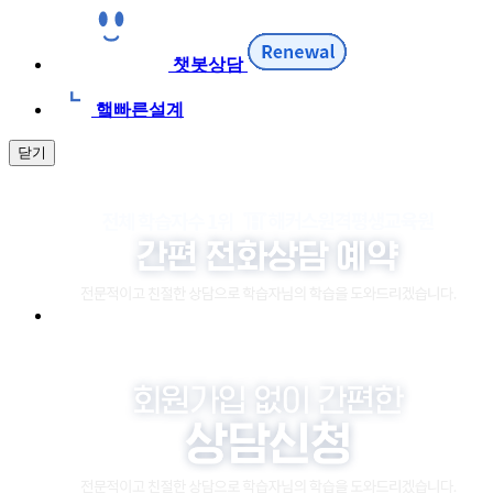
챗봇상담
햌빠른설계
닫기