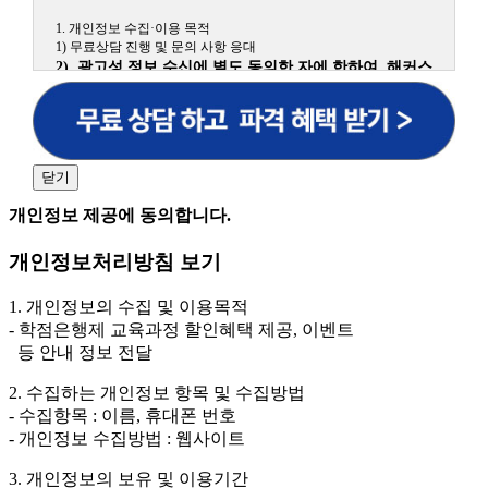
1. 개인정보 수집·이용 목적
1) 무료상담 진행 및 문의 사항 응대
2) 광고성 정보 수신에 별도 동의한 자에 한하여 해커스
원격평생교육원을 비롯한 해커스 교육그룹의 새로운 서
비스 신상품이나 이벤트, 최신 정보 안내 등 신청자의 취
향에 맞는 최적의 서비스를 제공하기 위함.
(해커스교육그룹: 해커스인강, 해커스프랩, 해커스톡, 해커스중국
어, 해커스일본어, 해커스잡, 해커스금융, 해커스임용, 해커스공무
닫기
원, 해커스경찰, 해커스소방, 해커스공인중개사, 해커스주택관리
사, 해커스편입 등)
개인정보 제공에 동의합니다.
2. 개인정보 수집·이용 항목: 이름, 휴대폰번호
개인정보처리방침 보기
3. 개인정보 보유/이용 기간: 법령상 정하는 경우를 제
외하고는 회원탈퇴 시까지 이용 및 보관합니다. 단, 비회
1. 개인정보의 수집 및 이용목적
원이거나 상담 시로부터 3년 이내 탈퇴하는 자의 경우,
- 학점은행제 교육과정 할인혜택 제공, 이벤트
소비자 불만 또는 분쟁처리를 위해 3년간 보관합니다.
등 안내 정보 전달
4. 신청자는 개인정보 수집·이용을 거부할 수 있습니다. 단, 거부
2. 수집하는 개인정보 항목 및 수집방법
의 경우에는 상담 신청이 제한됩니다.
- 수집항목 : 이름, 휴대폰 번호
- 개인정보 수집방법 : 웹사이트
3. 개인정보의 보유 및 이용기간