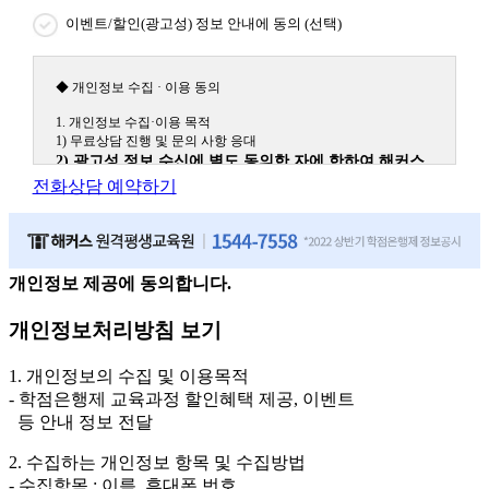
이벤트/할인(광고성) 정보 안내에 동의 (선택)
◆ 개인정보 수집 · 이용 동의
1. 개인정보 수집·이용 목적
1) 무료상담 진행 및 문의 사항 응대
2) 광고성 정보 수신에 별도 동의한 자에 한하여 해커스
원격평생교육원을 비롯한 해커스 교육그룹의 새로운 서
전화상담 예약하기
비스 신상품이나 이벤트, 최신 정보 안내 등 신청자의 취
향에 맞는 최적의 서비스를 제공하기 위함.
(해커스교육그룹: 해커스인강, 해커스프랩, 해커스톡, 해커스중국
어, 해커스일본어, 해커스잡, 해커스금융, 해커스임용, 해커스공무
원, 해커스경찰, 해커스소방, 해커스공인중개사, 해커스주택관리
개인정보 제공에 동의합니다.
사, 해커스편입 등)
개인정보처리방침 보기
2. 개인정보 수집·이용 항목: 이름, 휴대폰번호
3. 개인정보 보유/이용 기간: 법령상 정하는 경우를 제외
1. 개인정보의 수집 및 이용목적
하고는 회원탈퇴 시까지 이용 및 보관합니다. 단, 비회원
- 학점은행제 교육과정 할인혜택 제공, 이벤트
이거나 상담 시로부터 3년 이내 탈퇴하는 자의 경우, 소
등 안내 정보 전달
비자 불만 또는 분쟁처리를 위해 3년간 보관합니다.
2. 수집하는 개인정보 항목 및 수집방법
4. 신청자는 개인정보 수집·이용을 거부할 수 있습니다. 단, 거부의
- 수집항목 : 이름, 휴대폰 번호
경우에는 상담 신청이 제한됩니다.