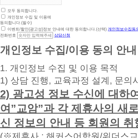
모두 동의합니다.
초
개인정보 수집 및 이용에
간
동의합니다.(필수)
편
이벤트/할인(광고성)정보 안내에 대한 동의합니다.(선택)
개인정보수집동의
상
전화번호
상담신청
담
신
개인정보 수집/이용 동의 안내
청
휴
대
1. 개인정보 수집 및 이용 목적
폰
번
1) 상담 진행, 교육과정 설계, 문의
호
를
2) 광고성 정보 수신에 대하
입
력
하
여”교암”과 각 제휴사의 새로
시
면
신 정보의 안내 등 회원의 취
빠
른
시
(※제휴사 : 해커스어학원/위더스
간