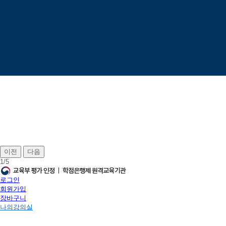
이전
다음
1
/
5
로그인
회원가입
장바구니
나의강의실