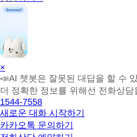
AI
×
학
📣AI 챗봇은 잘못된 대답을 할 수 
습
멘
더 정확한 정보를 위해선 전화상담
토
해
1544-7558
커
BETA
새로운 대화 시작하기
카카오톡 문의하기