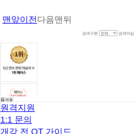
맨앞
이전
다음
맨뒤
검색구분
검색어입
원격지원
1:1 문의
개강 전 OT 가이드