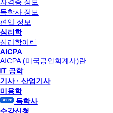
자격증 정보
독학사 정보
편입 정보
심리학
심리학이란
AICPA
AICPA (미국공인회계사)란
IT 공학
기사 · 산업기사
미용학
독학사
수강신청