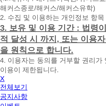
내
해커스종로/해커스/해커스유학)
에
전
2. 수집 및 이용하는 개인정보 항목
화
드
리
3. 보유 및 이용 기간 : 법
겠
습
적 달성 시 까지, 또는 이용
니
다.
을 원칙으로 합니다.
4. 이용자는 동의를 거부할 권리가
이용이 제한됩니다.
X
전체보기
공지사항
이벤트