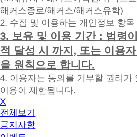
내
해커스종로/해커스/해커스유학)
에
전
2. 수집 및 이용하는 개인정보 항목
화
드
리
3. 보유 및 이용 기간 : 법
겠
습
적 달성 시 까지, 또는 이용
니
다.
을 원칙으로 합니다.
4. 이용자는 동의를 거부할 권리가
이용이 제한됩니다.
X
전체보기
공지사항
이벤트