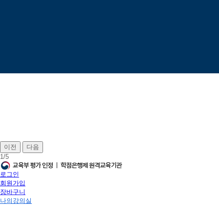
이전
다음
1
/
5
로그인
회원가입
장바구니
나의강의실