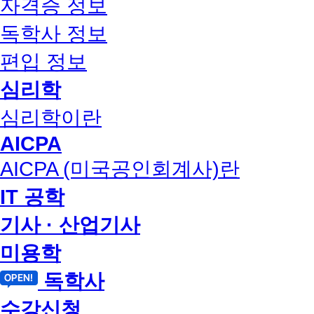
자격증 정보
독학사 정보
편입 정보
심리학
심리학이란
AICPA
AICPA (미국공인회계사)란
IT 공학
기사 · 산업기사
미용학
독학사
수강신청