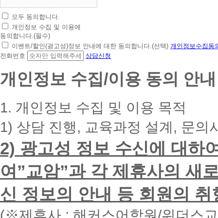
모두 동의합니다.
초
개인정보 수집 및 이용에
간
동의합니다.(필수)
편
이벤트/할인(광고성)정보 안내에 대한 동의합니다.(선택)
개인정보수집동의
상
전화번호
상담신청
담
신
개인정보 수집/이용 동의 안내
청
휴
대
1. 개인정보 수집 및 이용 목적
폰
번
1) 상담 진행, 교육과정 설계, 문의
호
를
2) 광고성 정보 수신에 대하
입
력
하
여”교암”과 각 제휴사의 새로
시
면
신 정보의 안내 등 회원의 취
빠
른
시
(※제휴사 : 해커스어학원/위더스
간