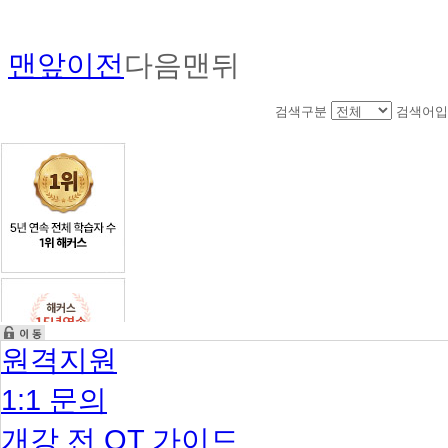
맨앞
이전
다음
맨뒤
검색구분
검색어입
원격지원
1:1 문의
개강 전 OT 가이드