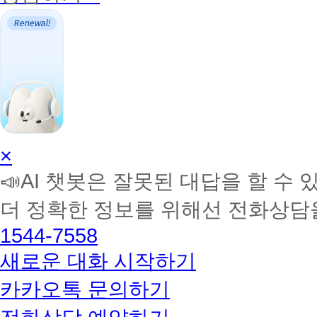
AI
×
학
📣AI 챗봇은 잘못된 대답을 할 수 
습
멘
더 정확한 정보를 위해선 전화상담
토
해
1544-7558
커
BETA
새로운 대화 시작하기
카카오톡 문의하기