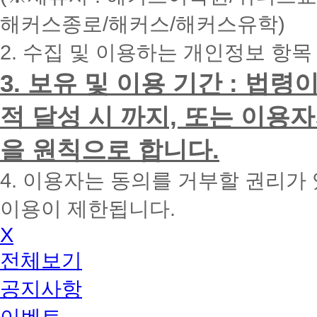
내
해커스종로/해커스/해커스유학)
에
전
2. 수집 및 이용하는 개인정보 항목
화
드
리
3. 보유 및 이용 기간 : 법
겠
습
적 달성 시 까지, 또는 이용
니
다.
을 원칙으로 합니다.
4. 이용자는 동의를 거부할 권리가
이용이 제한됩니다.
X
전체보기
공지사항
이벤트