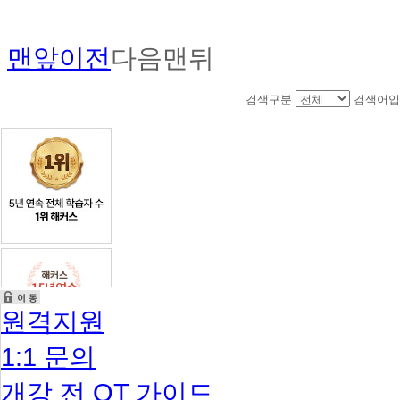
맨앞
이전
다음
맨뒤
검색구분
검색어입
원격지원
1:1 문의
개강 전 OT 가이드