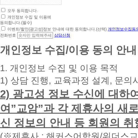
모두 동의합니다.
초
개인정보 수집 및 이용에
간
동의합니다.(필수)
편
이벤트/할인(광고성)정보 안내에 대한 동의합니다.(선택)
개인정보수집동의
상
전화번호
상담신청
담
신
개인정보 수집/이용 동의 안내
청
휴
대
1. 개인정보 수집 및 이용 목적
폰
번
1) 상담 진행, 교육과정 설계, 문의
호
를
2) 광고성 정보 수신에 대하
입
력
하
여”교암”과 각 제휴사의 새로
시
면
신 정보의 안내 등 회원의 취
빠
른
시
(※제휴사 : 해커스어학원/위더스
간