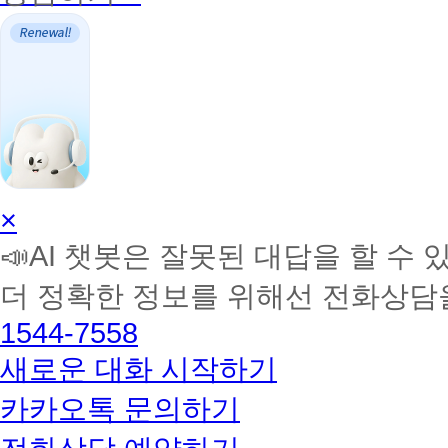
AI
×
학
📣AI 챗봇은 잘못된 대답을 할 수 
습
멘
더 정확한 정보를 위해선 전화상담
토
해
1544-7558
커
BETA
새로운 대화 시작하기
카카오톡 문의하기