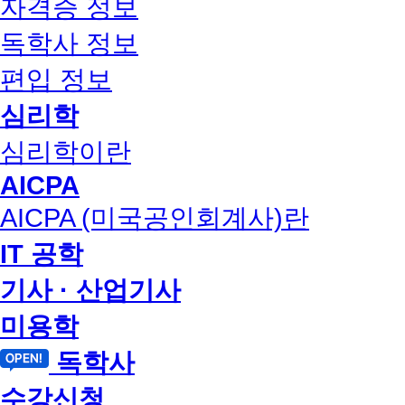
자격증 정보
독학사 정보
편입 정보
심리학
심리학이란
AICPA
AICPA (미국공인회계사)란
IT 공학
기사 · 산업기사
미용학
독학사
수강신청