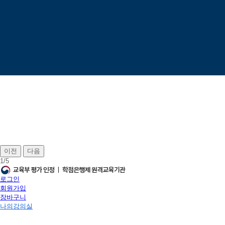
이전
다음
1
/
5
로그인
회원가입
장바구니
나의강의실