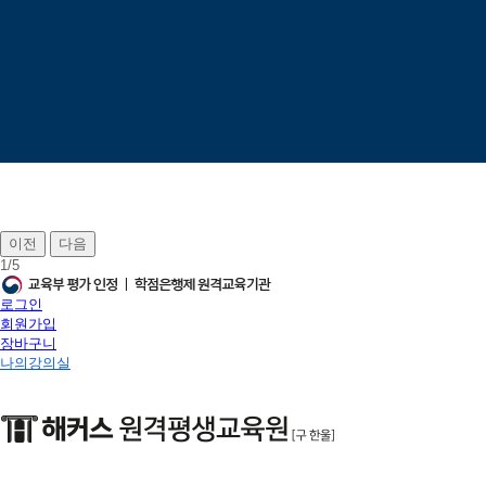
이전
다음
1
/
5
로그인
회원가입
장바구니
나의강의실