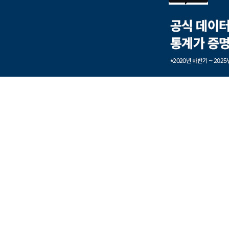
본문내용 바로가기
풋터 바로가기