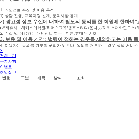
청
1. 개인정보 수집 및 이용 목적
휴
1) 상담 진행, 교육과정 설계, 문의사항 응대
대
2) 광고성 정보 수신에 대하여 별도의 동의를 한 회원에 한하여”
폰
(※제휴사 : 해커스어학원/위더스교육/챔프스터디/옴니넷/해커스어학연구소/
번
2. 수집 및 이용하는 개인정보 항목 : 이름,휴대폰 번호
호
3. 보유 및 이용 기간 : 법령이 정하는 경우를 제외하고는 이용
를
4. 이용자는 동의를 거부할 권리가 있으나, 동의를 거부하는 경우 상담 서비스
입
X
력
전체보기
하
공지사항
시
이벤트
면
취업정보
빠
번호
구분
제목
날짜
조회
른
시
간
내
에
전
화
드
리
겠
습