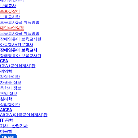
해외취업전망
보육교사
초보길잡이
보육교사란
보육교사2급 취득방법
대면수업일정
보육교사1급 취득방법
장애영유아 보육교사란
아동학사/전문학사
장애영유아 보육교사
장애영유아 보육교사란
CPA
CPA (공인회계사)란
경영학
경영학이란
자격증 정보
독학사 정보
편입 정보
심리학
심리학이란
AICPA
AICPA (미국공인회계사)란
IT 공학
기사 · 산업기사
미용학