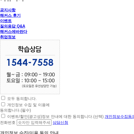
공지사항
해커스 후기
이벤트
질의응답 Q&A
해커스에바란다
취업정보
모두 동의합니다.
초
개인정보 수집 및 이용에
간
동의합니다.(필수)
편
이벤트/할인(광고성)정보 안내에 대한 동의합니다.(선택)
개인정보수집동의
상
전화번호
상담신청
담
신
개인정보 수집/이용 동의 안내