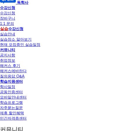
독학사
수강신청
수강신청
장바구니
1:1 문의
실습
수강신청
실습안내
실습장소 알아보기
현재 모집중인 실습일정
커뮤니티
공지사항
취업정보
해커스 후기
해커스에바란다
질의응답 Q&A
학습지원센터
학사일정
공동인증센터
모바일안내센터
학습프로그램
자주묻는질문
제휴 할인혜택
민간자격증센터
커뮤니티