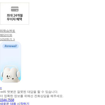
AI학습멘토
해답이와
상담하기 >
AI
×
📣AI 챗봇은 잘못된 대답을 할 수 있습니다.
학
더 정확한 정보를 위해선 전화상담을 해주세요.
습
1544-7558
멘
새로운 대화 시작하기