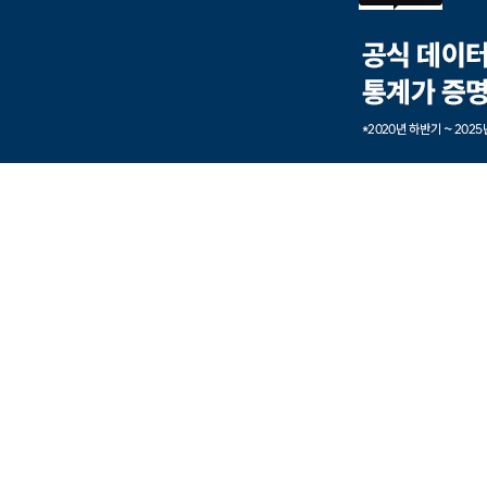
본문내용 바로가기
풋터 바로가기