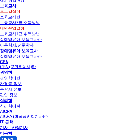
해외취업전망
보육교사
초보길잡이
보육교사란
보육교사2급 취득방법
대면수업일정
보육교사1급 취득방법
장애영유아 보육교사란
아동학사/전문학사
장애영유아 보육교사
장애영유아 보육교사란
CPA
CPA (공인회계사)란
경영학
경영학이란
자격증 정보
독학사 정보
편입 정보
심리학
심리학이란
AICPA
AICPA (미국공인회계사)란
IT 공학
기사 · 산업기사
미용학