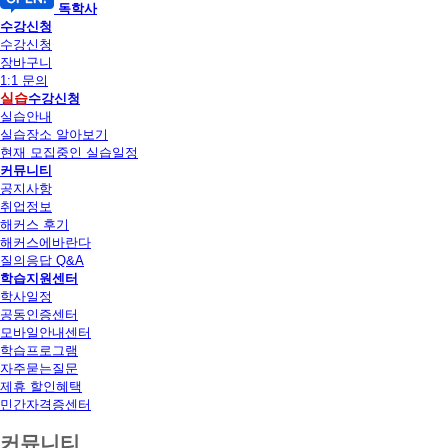
독학사
수강신청
수강신청
장바구니
1:1 문의
실습
수강신청
실습안내
실습장소 알아보기
현재 모집중인 실습일정
커뮤니티
공지사항
취업정보
해커스 후기
해커스에바란다
질의응답 Q&A
학습지원센터
학사일정
공동인증센터
모바일안내센터
학습프로그램
자주묻는질문
제휴 할인혜택
민간자격증센터
커뮤니티