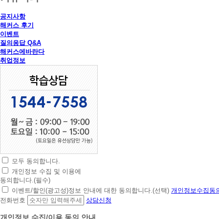
공지사항
해커스 후기
이벤트
질의응답 Q&A
해커스에바란다
취업정보
모두 동의합니다.
초
개인정보 수집 및 이용에
간
동의합니다.(필수)
편
이벤트/할인(광고성)정보 안내에 대한 동의합니다.(선택)
개인정보수집동의
상
전화번호
상담신청
담
신
개인정보 수집/이용 동의 안내