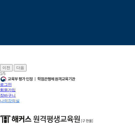
이전
다음
1
/
5
로그인
회원가입
장바구니
나의강의실