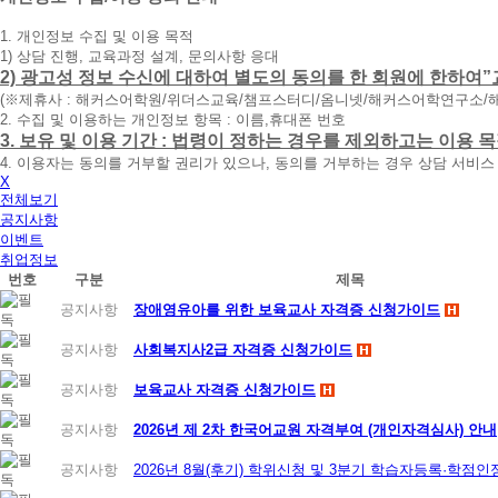
청
1. 개인정보 수집 및 이용 목적
휴
1) 상담 진행, 교육과정 설계, 문의사항 응대
대
2) 광고성 정보 수신에 대하여 별도의 동의를 한 회원에 한하여”
폰
(※제휴사 : 해커스어학원/위더스교육/챔프스터디/옴니넷/해커스어학연구소/
번
2. 수집 및 이용하는 개인정보 항목 : 이름,휴대폰 번호
호
3. 보유 및 이용 기간 : 법령이 정하는 경우를 제외하고는 이용
를
4. 이용자는 동의를 거부할 권리가 있으나, 동의를 거부하는 경우 상담 서비스
입
X
력
전체보기
하
공지사항
시
이벤트
면
취업정보
빠
번호
구분
제목
른
시
공지사항
장애영유아를 위한 보육교사 자격증 신청가이드
간
내
공지사항
사회복지사2급 자격증 신청가이드
에
전
공지사항
보육교사 자격증 신청가이드
화
드
공지사항
2026년 제 2차 한국어교원 자격부여 (개인자격심사) 안내
리
겠
공지사항
2026년 8월(후기) 학위신청 및 3분기 학습자등록·학점
습