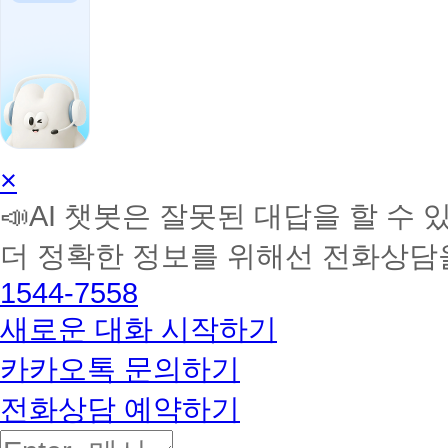
AI
×
학
📣AI 챗봇은 잘못된 대답을 할 수 
습
멘
더 정확한 정보를 위해선 전화상담
토
해
1544-7558
커
BETA
새로운 대화 시작하기
카카오톡 문의하기
전화상담 예약하기