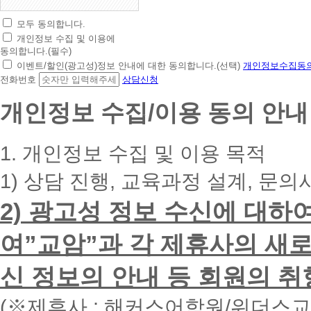
모두 동의합니다.
초
개인정보 수집 및 이용에
간
동의합니다.(필수)
편
이벤트/할인(광고성)정보 안내에 대한 동의합니다.(선택)
개인정보수집동의
상
전화번호
상담신청
담
신
개인정보 수집/이용 동의 안내
청
휴
대
1. 개인정보 수집 및 이용 목적
폰
번
1) 상담 진행, 교육과정 설계, 문의
호
를
2) 광고성 정보 수신에 대하
입
력
하
여”교암”과 각 제휴사의 새로
시
면
신 정보의 안내 등 회원의 취
빠
른
시
(※제휴사 : 해커스어학원/위더스
간