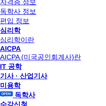
자격증 정보
독학사 정보
편입 정보
심리학
심리학이란
AICPA
AICPA (미국공인회계사)란
IT 공학
기사 · 산업기사
미용학
독학사
수강신청