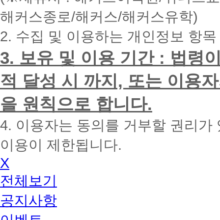
내
해커스종로/해커스/해커스유학)
에
전
2. 수집 및 이용하는 개인정보 항목
화
드
리
3. 보유 및 이용 기간 : 법
겠
습
적 달성 시 까지, 또는 이용
니
다.
을 원칙으로 합니다.
4. 이용자는 동의를 거부할 권리가
이용이 제한됩니다.
X
전체보기
공지사항
이벤트