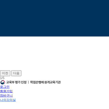
이전
다음
1
/
5
로그인
회원가입
장바구니
나의강의실