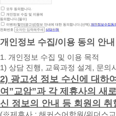
모두 동의합니다.
초
개인정보 수집 및 이용에
간
동의합니다.(필수)
편
이벤트/할인(광고성)정보 안내에 대한 동의합니다.(선택)
개인정보수집동의
상
전화번호
상담신청
담
신
개인정보 수집/이용 동의 안내
청
휴
대
1. 개인정보 수집 및 이용 목적
폰
번
1) 상담 진행, 교육과정 설계, 문의
호
를
2) 광고성 정보 수신에 대하
입
력
하
여”교암”과 각 제휴사의 새로
시
면
신 정보의 안내 등 회원의 취
빠
른
시
(※제휴사 : 해커스어학원/위더스
간