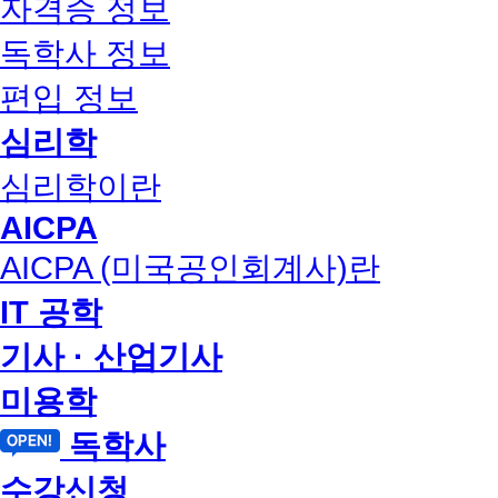
자격증 정보
독학사 정보
편입 정보
심리학
심리학이란
AICPA
AICPA (미국공인회계사)란
IT 공학
기사 · 산업기사
미용학
독학사
수강신청