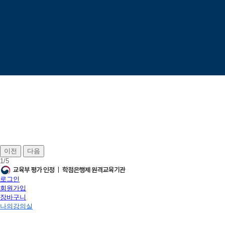
이전
다음
1
/
5
로그인
회원가입
장바구니
나의강의실