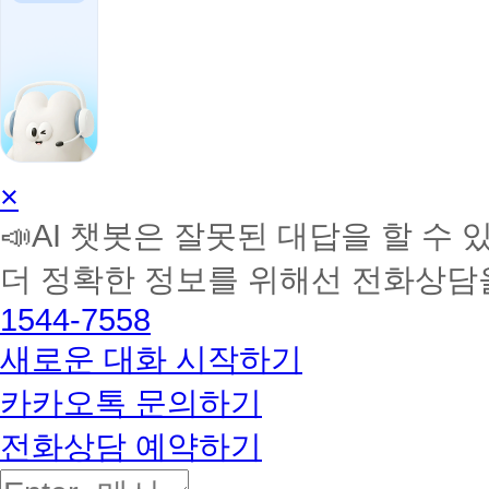
AI
×
학
📣AI 챗봇은 잘못된 대답을 할 수 
습
멘
더 정확한 정보를 위해선 전화상담
토
해
1544-7558
커
BETA
새로운 대화 시작하기
카카오톡 문의하기
전화상담 예약하기