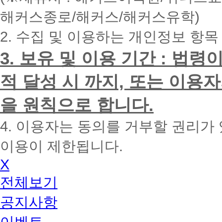
내
해커스종로/해커스/해커스유학)
에
전
2. 수집 및 이용하는 개인정보 항목
화
드
리
3. 보유 및 이용 기간 : 법
겠
습
적 달성 시 까지, 또는 이용
니
다.
을 원칙으로 합니다.
4. 이용자는 동의를 거부할 권리가
이용이 제한됩니다.
X
전체보기
공지사항
이벤트