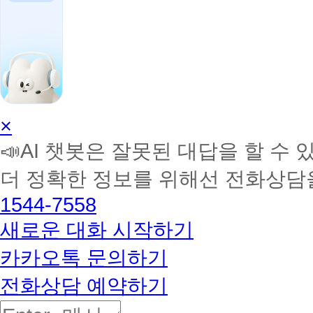
AI
×
학
📣AI 챗봇은 잘못된 대답을 할 수 
습
멘
더 정확한 정보를 위해선 전화상담
토
해
1544-7558
커
BETA
새로운 대화 시작하기
카카오톡 문의하기
전화상담 예약하기