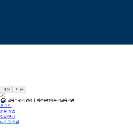
이전
다음
1
/
5
로그인
회원가입
장바구니
나의강의실