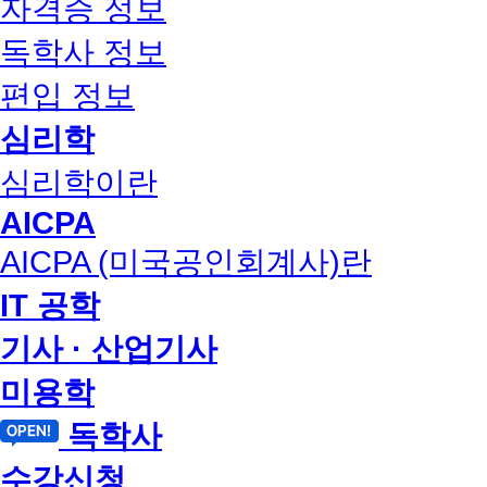
자격증 정보
독학사 정보
편입 정보
심리학
심리학이란
AICPA
AICPA (미국공인회계사)란
IT 공학
기사 · 산업기사
미용학
독학사
수강신청