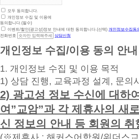
모두 동의합니다.
초
개인정보 수집 및 이용에
간
동의합니다.(필수)
편
이벤트/할인(광고성)정보 안내에 대한 동의합니다.(선택)
개인정보수집동의
상
전화번호
상담신청
담
신
개인정보 수집/이용 동의 안내
청
휴
대
1. 개인정보 수집 및 이용 목적
폰
번
1) 상담 진행, 교육과정 설계, 문의
호
를
2) 광고성 정보 수신에 대하
입
력
하
여”교암”과 각 제휴사의 새로
시
면
신 정보의 안내 등 회원의 취
빠
른
시
(※제휴사 : 해커스어학원/위더스
간