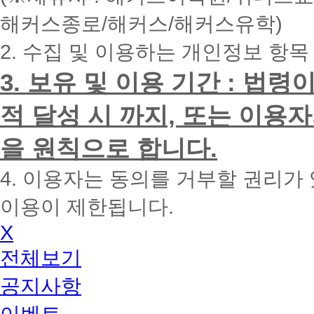
내
해커스종로/해커스/해커스유학)
에
전
2. 수집 및 이용하는 개인정보 항목
화
드
리
3. 보유 및 이용 기간 : 법
겠
습
적 달성 시 까지, 또는 이용
니
다.
을 원칙으로 합니다.
4. 이용자는 동의를 거부할 권리가
이용이 제한됩니다.
X
전체보기
공지사항
이벤트