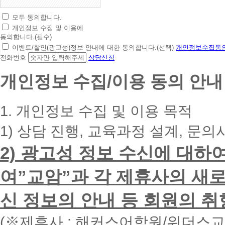
모두 동의합니다.
초
개인정보 수집 및 이용에
간
동의합니다.(필수)
편
이벤트/할인(광고성)정보 안내에 대한 동의합니다.(선택)
개인정보수집동의
상
전화번호
상담신청
담
신
개인정보 수집/이용 동의 안내
청
휴
대
1. 개인정보 수집 및 이용 목적
폰
번
1) 상담 진행, 교육과정 설계, 문의
호
를
2) 광고성 정보 수신에 대하
입
력
하
여”교암”과 각 제휴사의 새로
시
면
신 정보의 안내 등 회원의 취
빠
른
시
(※제휴사 : 해커스어학원/위더스
간