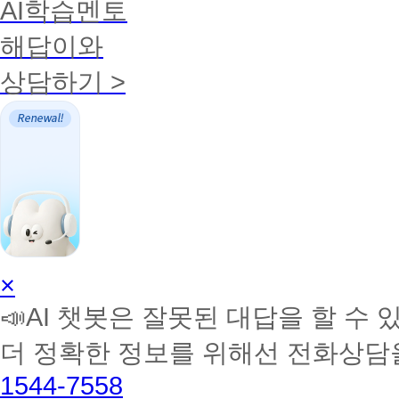
AI학습멘토
해답이와
상담하기 >
AI
×
학
📣AI 챗봇은 잘못된 대답을 할 수 
습
멘
더 정확한 정보를 위해선 전화상담
토
해
1544-7558
커