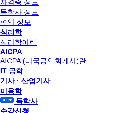
자격증 정보
독학사 정보
편입 정보
심리학
심리학이란
AICPA
AICPA (미국공인회계사)란
IT 공학
기사 · 산업기사
미용학
독학사
수강신청