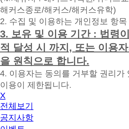
내
해커스종로/해커스/해커스유학)
에
전
2. 수집 및 이용하는 개인정보 항목
화
드
리
3. 보유 및 이용 기간 : 법
겠
습
적 달성 시 까지, 또는 이용
니
다.
을 원칙으로 합니다.
4. 이용자는 동의를 거부할 권리가
이용이 제한됩니다.
X
전체보기
공지사항
이벤트