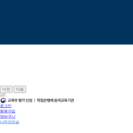
이전
다음
1
/
5
로그인
회원가입
장바구니
나의강의실