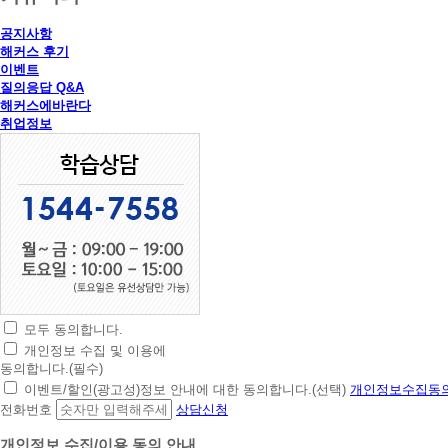
공지사항
해커스 후기
이벤트
질의응답 Q&A
해커스에바란다
취업정보
모두 동의합니다.
초
개인정보 수집 및 이용에
간
동의합니다.(필수)
편
이벤트/할인(광고성)정보 안내에 대한 동의합니다.(선택)
개인정보수집동의
상
전화번호
상담신청
담
신
개인정보 수집/이용 동의 안내