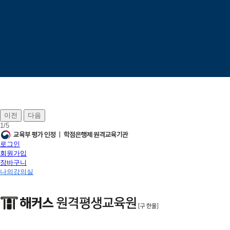
이전
다음
1
/
5
로그인
회원가입
장바구니
나의강의실