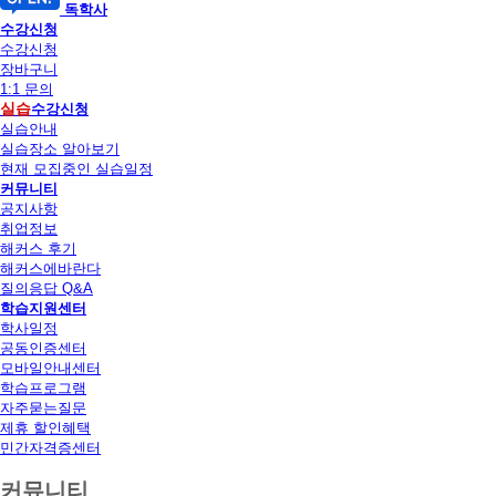
독학사
수강신청
수강신청
장바구니
1:1 문의
실습
수강신청
실습안내
실습장소 알아보기
현재 모집중인 실습일정
커뮤니티
공지사항
취업정보
해커스 후기
해커스에바란다
질의응답 Q&A
학습지원센터
학사일정
공동인증센터
모바일안내센터
학습프로그램
자주묻는질문
제휴 할인혜택
민간자격증센터
커뮤니티