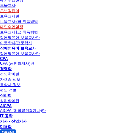
해외취업전망
보육교사
초보길잡이
보육교사란
보육교사2급 취득방법
대면수업일정
보육교사1급 취득방법
장애영유아 보육교사란
아동학사/전문학사
장애영유아 보육교사
장애영유아 보육교사란
CPA
CPA (공인회계사)란
경영학
경영학이란
자격증 정보
독학사 정보
편입 정보
심리학
심리학이란
AICPA
AICPA (미국공인회계사)란
IT 공학
기사 · 산업기사
미용학