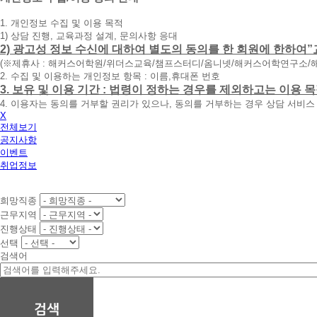
청
1. 개인정보 수집 및 이용 목적
휴
1) 상담 진행, 교육과정 설계, 문의사항 응대
대
2) 광고성 정보 수신에 대하여 별도의 동의를 한 회원에 한하여”
폰
(※제휴사 : 해커스어학원/위더스교육/챔프스터디/옴니넷/해커스어학연구소/
번
2. 수집 및 이용하는 개인정보 항목 : 이름,휴대폰 번호
호
3. 보유 및 이용 기간 : 법령이 정하는 경우를 제외하고는 이용
를
4. 이용자는 동의를 거부할 권리가 있으나, 동의를 거부하는 경우 상담 서비스
입
X
력
전체보기
하
공지사항
시
이벤트
면
취업정보
빠
른
시
희망직종
간
근무지역
내
진행상태
에
선택
전
검색어
화
드
리
겠
습