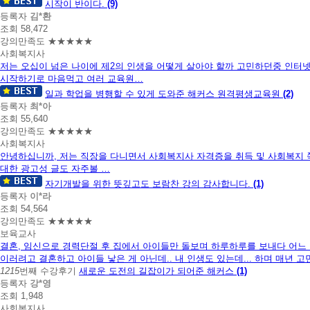
시작이 반이다.
(9)
등록자
김*환
조회 58,472
강의만족도 ★★★★★
사회복지사
저는 오십이 넘은 나이에 제2의 인생을 어떻게 살아야 할까 고민하던중 인터
시작하기로 마음먹고 여러 교육원…
일과 학업을 병행할 수 있게 도와준 해커스 원격평생교육원
(2)
등록자
최*아
조회 55,640
강의만족도 ★★★★★
사회복지사
안녕하십니까, 저는 직장을 다니면서 사회복지사 자격증을 취득 및 사회복지
대한 광고성 글도 자주볼 …
자기개발을 위한 뜻깊고도 보람찬 강의 감사합니다.
(1)
등록자
이*라
조회 54,564
강의만족도 ★★★★★
보육교사
결혼, 임신으로 경력단절 후 집에서 아이들만 돌보며 하루하루를 보내다 어느 
이러려고 결혼하고 아이들 낳은 게 아닌데.. 내 인생도 있는데... 하며 매년 고
1215
번째 수강후기
새로운 도전의 길잡이가 되어준 해커스
(1)
등록자
강*영
조회 1,948
사회복지사