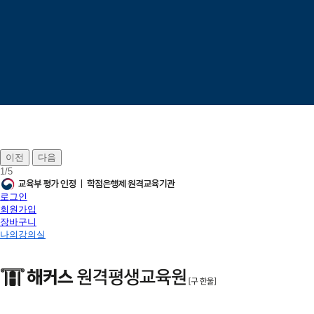
이전
다음
1
/
5
로그인
회원가입
장바구니
나의강의실