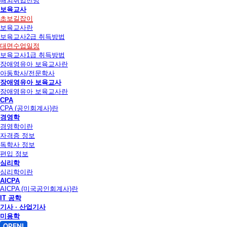
해외취업전망
보육교사
초보길잡이
보육교사란
보육교사2급 취득방법
대면수업일정
보육교사1급 취득방법
장애영유아 보육교사란
아동학사/전문학사
장애영유아 보육교사
장애영유아 보육교사란
CPA
CPA (공인회계사)란
경영학
경영학이란
자격증 정보
독학사 정보
편입 정보
심리학
심리학이란
AICPA
AICPA (미국공인회계사)란
IT 공학
기사 · 산업기사
미용학