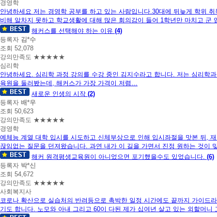
니
경영학
다.
안녕하세요 저는 경영학 공부를 하고 있는 사람입니다.30대에 뒤늦게 학위 
비해 알차지 못하고 학교생활에 대해 많은 회의감이 들어 1학년만 마치고 군 
해커스를 선택해야 하는 이유
(4)
등록자
김*수
조회 52,078
강의만족도 ★★★★★
심리학
안녕하세요. 심리학 과정 강의를 수강 중인 김지수라고 합니다. 저는 심리학과
육원을 둘러봤는데, 해커스가 가장 가격이 저렴…
새로운 인생의 시작
(2)
등록자
배*우
조회 50,623
강의만족도 ★★★★★
경영학
예체능 계열 대학 입시를 시도하고 신체부상으로 인해 입시좌절을 맛본 뒤,
끊임없는 질문을 던져왔습니다. 과연 내가 이 길을 가면서 진정 원하는 것이 
해커 원격평생교육원이 아니었으면 포기했을수도 있었습니다.
(6)
등록자
박*신
조회 54,672
강의만족도 ★★★★★
사회복지사
코로나 확산으로 실습처의 반려등으로 촉박한 일정 시간에도 끝까지 가이드라
기도 합니다. 노모와 아내 그리고 60이 다된 제가 십여년 살고 있는 외할머니