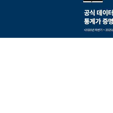
본문내용 바로가기
풋터 바로가기