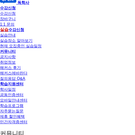
독학사
수강신청
수강신청
장바구니
1:1 문의
실습
수강신청
실습안내
실습장소 알아보기
현재 모집중인 실습일정
커뮤니티
공지사항
취업정보
해커스 후기
해커스에바란다
질의응답 Q&A
학습지원센터
학사일정
공동인증센터
모바일안내센터
학습프로그램
자주묻는질문
제휴 할인혜택
민간자격증센터
커뮤니티