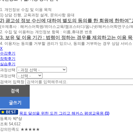
청
1. 개인정보 수집 및 이용 목적
휴
1) 상담 진행, 교육과정 설계, 문의사항 응대
대
2) 광고성 정보 수신에 대하여 별도의 동의를 한 회원에 한하여”
폰
(※제휴사 : 해커스어학원/위더스교육/챔프스터디/옴니넷/해커스어학연구소/
번
2. 수집 및 이용하는 개인정보 항목 : 이름,휴대폰 번호
호
3. 보유 및 이용 기간 : 법령이 정하는 경우를 제외하고는 이용
를
4. 이용자는 동의를 거부할 권리가 있으나, 동의를 거부하는 경우 상담 서비스
입
X
력
수강후기
하
장학후기
시
실습후기
면
과정선택
빠
른
과정선택
시
검색어 입력창
간
내
에
전
화
수
드
목표 달성을 위한 도전 그리고 해커스 평생교육원
(1)
강
리
등록자
박*상
겠
조회 54,612
후
습
강의만족도 ★★★★★
기