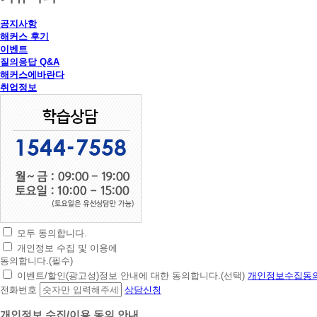
공지사항
해커스 후기
이벤트
질의응답 Q&A
해커스에바란다
취업정보
모두 동의합니다.
초
개인정보 수집 및 이용에
간
동의합니다.(필수)
편
이벤트/할인(광고성)정보 안내에 대한 동의합니다.(선택)
개인정보수집동의
상
전화번호
상담신청
담
신
개인정보 수집/이용 동의 안내