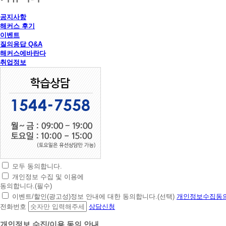
공지사항
해커스 후기
이벤트
질의응답 Q&A
해커스에바란다
취업정보
모두 동의합니다.
초
개인정보 수집 및 이용에
간
동의합니다.(필수)
편
이벤트/할인(광고성)정보 안내에 대한 동의합니다.(선택)
개인정보수집동의
상
전화번호
상담신청
담
신
개인정보 수집/이용 동의 안내