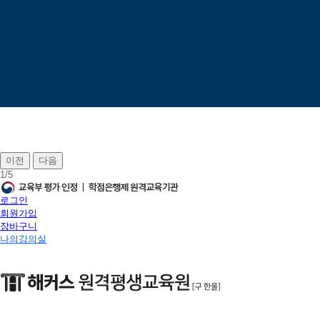
이전
다음
1
/
5
로그인
회원가입
장바구니
나의강의실