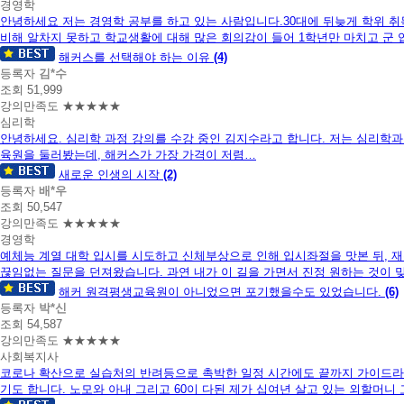
니
경영학
다.
안녕하세요 저는 경영학 공부를 하고 있는 사람입니다.30대에 뒤늦게 학위 
비해 알차지 못하고 학교생활에 대해 많은 회의감이 들어 1학년만 마치고 군 
해커스를 선택해야 하는 이유
(4)
등록자
김*수
조회 51,999
강의만족도 ★★★★★
심리학
안녕하세요. 심리학 과정 강의를 수강 중인 김지수라고 합니다. 저는 심리학과
육원을 둘러봤는데, 해커스가 가장 가격이 저렴…
새로운 인생의 시작
(2)
등록자
배*우
조회 50,547
강의만족도 ★★★★★
경영학
예체능 계열 대학 입시를 시도하고 신체부상으로 인해 입시좌절을 맛본 뒤,
끊임없는 질문을 던져왔습니다. 과연 내가 이 길을 가면서 진정 원하는 것이 
해커 원격평생교육원이 아니었으면 포기했을수도 있었습니다.
(6)
등록자
박*신
조회 54,587
강의만족도 ★★★★★
사회복지사
코로나 확산으로 실습처의 반려등으로 촉박한 일정 시간에도 끝까지 가이드라
기도 합니다. 노모와 아내 그리고 60이 다된 제가 십여년 살고 있는 외할머니