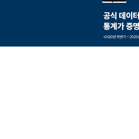
본문내용 바로가기
풋터 바로가기