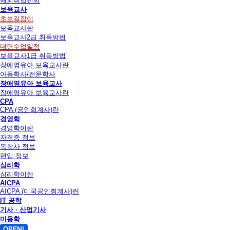
해외취업전망
보육교사
초보길잡이
보육교사란
보육교사2급 취득방법
대면수업일정
보육교사1급 취득방법
장애영유아 보육교사란
아동학사/전문학사
장애영유아 보육교사
장애영유아 보육교사란
CPA
CPA (공인회계사)란
경영학
경영학이란
자격증 정보
독학사 정보
편입 정보
심리학
심리학이란
AICPA
AICPA (미국공인회계사)란
IT 공학
기사 · 산업기사
미용학