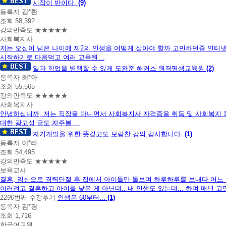
시작이 반이다.
(9)
등록자
김*환
조회 58,392
강의만족도 ★★★★★
사회복지사
저는 오십이 넘은 나이에 제2의 인생을 어떻게 살아야 할까 고민하던중 인터
시작하기로 마음먹고 여러 교육원…
일과 학업을 병행할 수 있게 도와준 해커스 원격평생교육원
(2)
등록자
최*아
조회 55,565
강의만족도 ★★★★★
사회복지사
안녕하십니까, 저는 직장을 다니면서 사회복지사 자격증을 취득 및 사회복지
대한 광고성 글도 자주볼 …
자기개발을 위한 뜻깊고도 보람찬 강의 감사합니다.
(1)
등록자
이*라
조회 54,495
강의만족도 ★★★★★
보육교사
결혼, 임신으로 경력단절 후 집에서 아이들만 돌보며 하루하루를 보내다 어느 
이러려고 결혼하고 아이들 낳은 게 아닌데.. 내 인생도 있는데... 하며 매년 고
1290
번째 수강후기
인생은 60부터...
(1)
등록자
김*경
조회 1,716
한국어교원