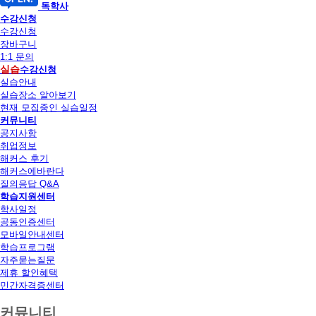
독학사
수강신청
수강신청
장바구니
1:1 문의
실습
수강신청
실습안내
실습장소 알아보기
현재 모집중인 실습일정
커뮤니티
공지사항
취업정보
해커스 후기
해커스에바란다
질의응답 Q&A
학습지원센터
학사일정
공동인증센터
모바일안내센터
학습프로그램
자주묻는질문
제휴 할인혜택
민간자격증센터
커뮤니티