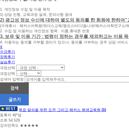
청
1. 개인정보 수집 및 이용 목적
휴
1) 상담 진행, 교육과정 설계, 문의사항 응대
대
2) 광고성 정보 수신에 대하여 별도의 동의를 한 회원에 한하여”
폰
(※제휴사 : 해커스어학원/위더스교육/챔프스터디/옴니넷/해커스어학연구소/
번
2. 수집 및 이용하는 개인정보 항목 : 이름,휴대폰 번호
호
3. 보유 및 이용 기간 : 법령이 정하는 경우를 제외하고는 이용
를
4. 이용자는 동의를 거부할 권리가 있으나, 동의를 거부하는 경우 상담 서비스
입
X
력
수강후기
하
장학후기
시
실습후기
면
과정선택
빠
른
과정선택
시
검색어 입력창
간
내
에
전
화
수
드
목표 달성을 위한 도전 그리고 해커스 평생교육원
(1)
강
리
등록자
박*상
겠
조회 54,529
후
습
강의만족도 ★★★★★
기