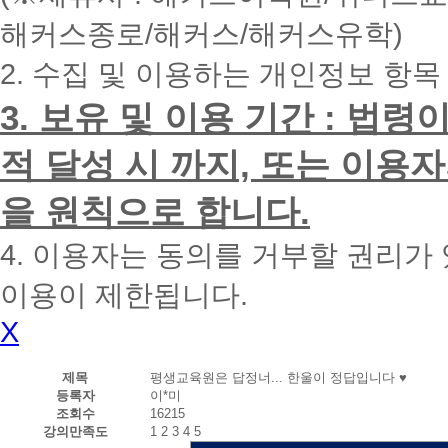
내
해커스종로/해커스/해커스유학)
에
전
2. 수집 및 이용하는 개인정보 항목
화
드
리
3. 보유 및 이용 기간 : 법
겠
습
적 달성 시 까지, 또는 이용
니
다.
을 원칙으로 합니다.
4. 이용자는 동의를 거부할 권리가
이용이 제한됩니다.
X
제목
평생교육원은 답정너... 한울이 정답입니다 ♥
등록자
이*미
조회수
16215
강의만족도
1
2
3
4
5