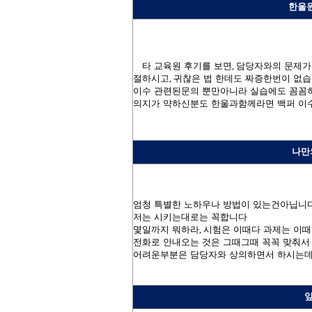
한울
타 교육원 후기를 보면
,
담당자와의 문제가
절하시고
,
귀찮은 법 한데도 짜증한번이 없
이수 관련된문의 뿐만아니라 실습에도 꼼꼼
의지가 약하신분도 한울과함께라면 백퍼 이
나만
엄청 특별한 노하우나 방법이 있는건아닙니
저는 시키는대로는 꼭합니다
몇일까지 뭐하라
,
시험은 이때다 과제는 이
전화로 안내오는 것은 그때그때 꼭꼭 맞춰
어려운부분은 담당자와 상의하면서 하시는데
앞