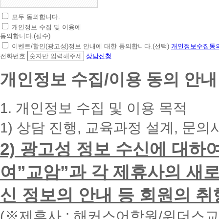
모두 동의합니다.
초
개인정보 수집 및 이용에
간
동의합니다.(필수)
편
이벤트/할인(광고성)정보 안내에 대한 동의합니다.(선택)
개인정보수집동의
상
전화번호
상담신청
담
신
개인정보 수집/이용 동의 안내
청
휴
대
1. 개인정보 수집 및 이용 목적
폰
번
1) 상담 진행, 교육과정 설계, 문의
호
를
2) 광고성 정보 수신에 대하
입
력
하
여”교암”과 각 제휴사의 새로
시
면
신 정보의 안내 등 회원의 취
빠
른
시
(※제휴사 : 해커스어학원/위더스
간