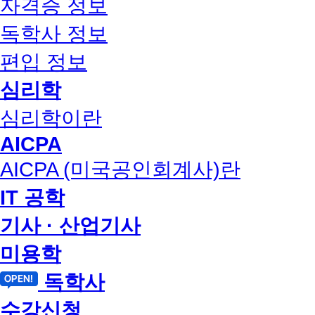
자격증 정보
독학사 정보
편입 정보
심리학
심리학이란
AICPA
AICPA (미국공인회계사)란
IT 공학
기사 · 산업기사
미용학
독학사
수강신청