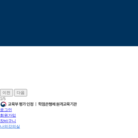
이전
다음
1
/
5
로그인
회원가입
장바구니
나의강의실