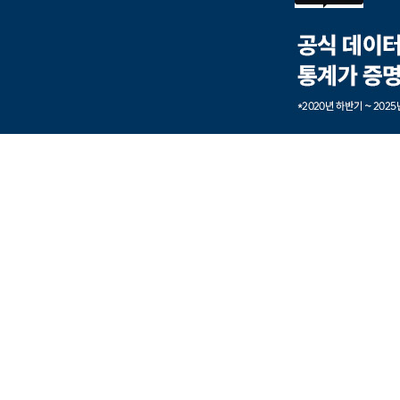
본문내용 바로가기
풋터 바로가기