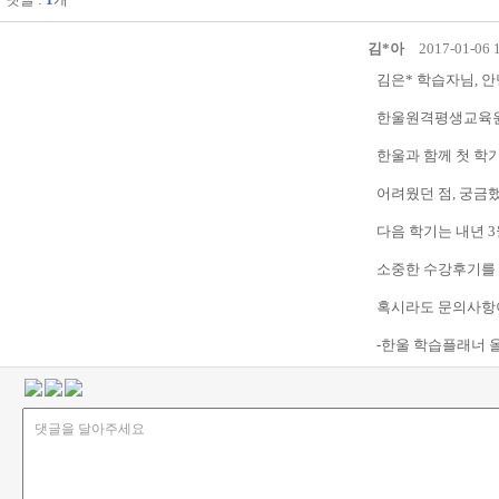
니
다.
김*아
2017-01-06 
김은* 학습자님, 
한울원격평생교육원
한울과 함께 첫 학
어려웠던 점, 궁금
다음 학기는 내년 
소중한 수강후기를
혹시라도 문의사항
-한울 학습플래너 