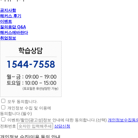
공지사항
해커스 후기
이벤트
질의응답 Q&A
해커스에바란다
취업정보
모두 동의합니다.
초
개인정보 수집 및 이용에
간
동의합니다.(필수)
편
이벤트/할인(광고성)정보 안내에 대한 동의합니다.(선택)
개인정보수집동의
상
전화번호
상담신청
담
신
개인정보 수집/이용 동의 안내