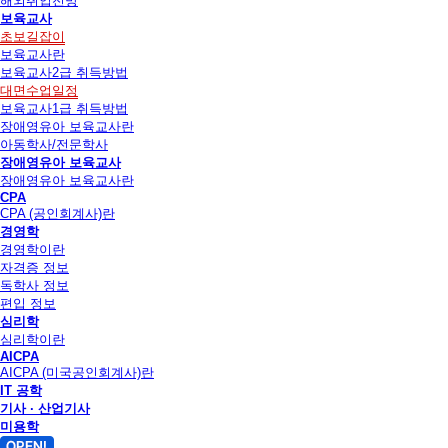
해외취업전망
보육교사
초보길잡이
보육교사란
보육교사2급 취득방법
대면수업일정
보육교사1급 취득방법
장애영유아 보육교사란
아동학사/전문학사
장애영유아 보육교사
장애영유아 보육교사란
CPA
CPA (공인회계사)란
경영학
경영학이란
자격증 정보
독학사 정보
편입 정보
심리학
심리학이란
AICPA
AICPA (미국공인회계사)란
IT 공학
기사 · 산업기사
미용학