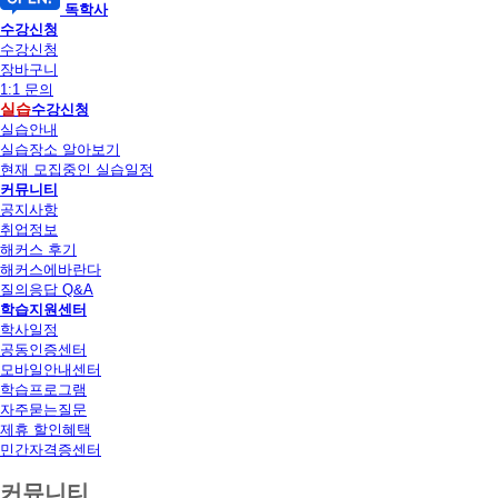
독학사
수강신청
수강신청
장바구니
1:1 문의
실습
수강신청
실습안내
실습장소 알아보기
현재 모집중인 실습일정
커뮤니티
공지사항
취업정보
해커스 후기
해커스에바란다
질의응답 Q&A
학습지원센터
학사일정
공동인증센터
모바일안내센터
학습프로그램
자주묻는질문
제휴 할인혜택
민간자격증센터
커뮤니티