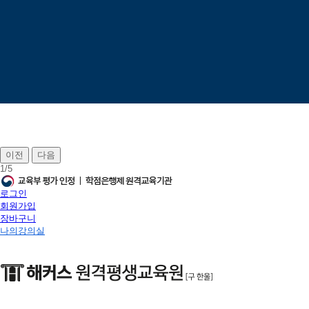
이전
다음
1
/
5
로그인
회원가입
장바구니
나의강의실