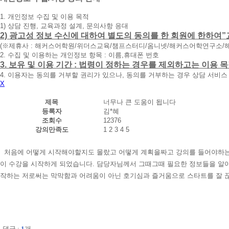
청
1. 개인정보 수집 및 이용 목적
휴
1) 상담 진행, 교육과정 설계, 문의사항 응대
대
2) 광고성 정보 수신에 대하여 별도의 동의를 한 회원에 한하여”
폰
(※제휴사 : 해커스어학원/위더스교육/챔프스터디/옴니넷/해커스어학연구소/
번
2. 수집 및 이용하는 개인정보 항목 : 이름,휴대폰 번호
호
3. 보유 및 이용 기간 : 법령이 정하는 경우를 제외하고는 이용
를
4. 이용자는 동의를 거부할 권리가 있으나, 동의를 거부하는 경우 상담 서비스
입
X
력
하
제목
너무나 큰 도움이 됩니다
시
등록자
김*혜
면
조회수
12376
빠
강의만족도
1
2
3
4
5
른
시
간
처음에 어떻게 시작해야할지도 몰랐고 어떻게 계획을짜고 강의를 들어야하는지
내
이 수강을 시작하게 되었습니다. 담당자님께서 그때그때 필요한 정보들을 알
에
작하는 저로써는 막막함과 어려움이 아닌 호기심과 즐거움으로 스타트를 잘 끊
전
화
드
리
겠
습
댓글 :
1
개