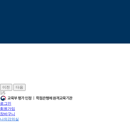
이전
다음
1
/
5
로그인
회원가입
장바구니
나의강의실