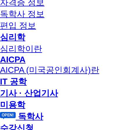
자격증 정보
독학사 정보
편입 정보
심리학
심리학이란
AICPA
AICPA (미국공인회계사)란
IT 공학
기사 · 산업기사
미용학
독학사
수강신청