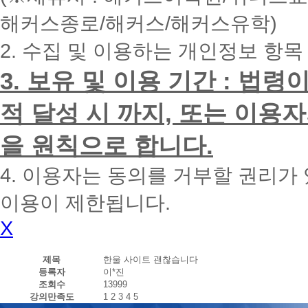
내
해커스종로/해커스/해커스유학)
에
전
2. 수집 및 이용하는 개인정보 항목
화
드
리
3. 보유 및 이용 기간 : 법
겠
습
적 달성 시 까지, 또는 이용
니
다.
을 원칙으로 합니다.
4. 이용자는 동의를 거부할 권리가
이용이 제한됩니다.
X
제목
한울 사이트 괜찮습니다
등록자
이*진
조회수
13999
강의만족도
1
2
3
4
5