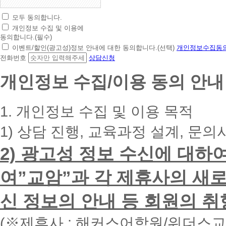
모두 동의합니다.
초
개인정보 수집 및 이용에
간
동의합니다.(필수)
편
이벤트/할인(광고성)정보 안내에 대한 동의합니다.(선택)
개인정보수집동의
상
전화번호
상담신청
담
신
개인정보 수집/이용 동의 안내
청
휴
대
1. 개인정보 수집 및 이용 목적
폰
번
1) 상담 진행, 교육과정 설계, 문의
호
를
2) 광고성 정보 수신에 대하
입
력
하
여”교암”과 각 제휴사의 새로
시
면
신 정보의 안내 등 회원의 취
빠
른
시
(※제휴사 : 해커스어학원/위더스
간