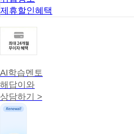
제휴할인혜택
AI학습멘토
해답이와
상담하기 >