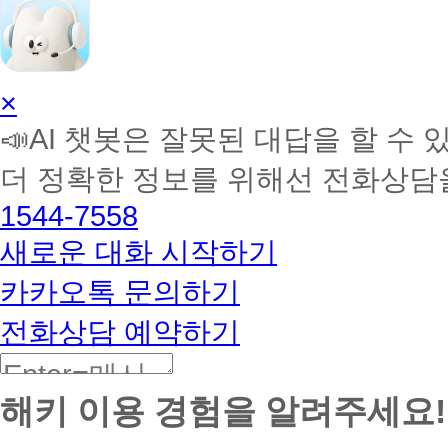
AI
×
학
📣AI 챗봇은 잘못된 대답을 할 수 
습
멘
더 정확한 정보를 위해선 전화상담
토
해
1544-7558
커
BETA
새로운 대화 시작하기
카카오톡 문의하기
전화상담 예약하기
해키 이용 경험을 알려주세요!